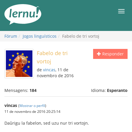
Ir
ao
Men
conteúdo
Fórum
Jogos linguísticos
Fabelo de tri vortoj
Fabelo de tri
Responder
vortoj
de
vincas
, 11 de
novembro de 2016
Mensagens:
184
Idioma:
Esperanto
vincas
(
Mostrar o perfil
)
11 de novembro de 2016 20:25:14
Daŭrigu la fabelon, sed uzu nur tri vortojn.