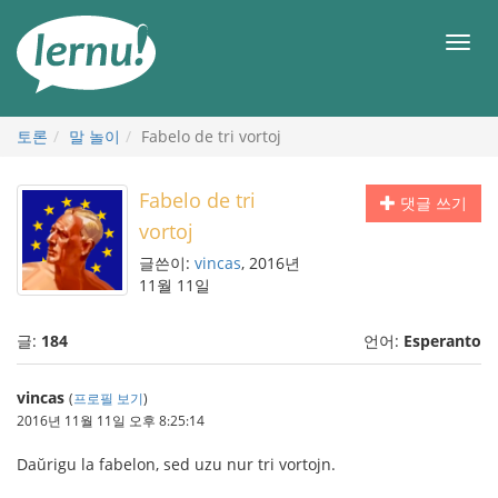
본
문
메
으
뉴
로
토론
말 놀이
Fabelo de tri vortoj
Fabelo de tri
댓글 쓰기
vortoj
글쓴이:
vincas
, 2016년
11월 11일
글:
184
언어:
Esperanto
vincas
(
프로필 보기
)
2016년 11월 11일 오후 8:25:14
Daŭrigu la fabelon, sed uzu nur tri vortojn.