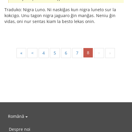
Traduko: Nigra Luno. Ni naskiĝas kun nigra luneto sur la
kokcigo. Unu tagon nigra jaguaro ĝin manĝas. Neniu ĝin
vidas, oni nur sentas kiam la besto lekas onin.
8
«
<
4
5
6
7
>
»
Română
Despre noi