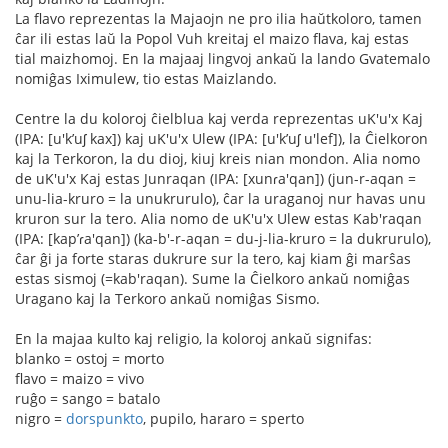
La flavo reprezentas la Majaojn ne pro ilia haŭtkoloro, tamen
ĉar ili estas laŭ la Popol Vuh kreitaj el maizo flava, kaj estas
tial maizhomoj. En la majaaj lingvoj ankaŭ la lando Gvatemalo
nomiĝas Iximulew, tio estas Maizlando.
Centre la du koloroj ĉielblua kaj verda reprezentas uK'u'x Kaj
(IPA: [u'kʼuʃ kax]) kaj uK'u'x Ulew (IPA: [u'kʼuʃ u'lef]), la Ĉielkoron
kaj la Terkoron, la du dioj, kiuj kreis nian mondon. Alia nomo
de uK'u'x Kaj estas Junraqan (IPA: [xunɾa'qan]) (jun-r-aqan =
unu-lia-kruro = la unukrurulo), ĉar la uraganoj nur havas unu
kruron sur la tero. Alia nomo de uK'u'x Ulew estas Kab'raqan
(IPA: [kapʼɾa'qan]) (ka-b'-r-aqan = du-j-lia-kruro = la dukrurulo),
ĉar ĝi ja forte staras dukrure sur la tero, kaj kiam ĝi marŝas
estas sismoj (=kab'raqan). Sume la Ĉielkoro ankaŭ nomiĝas
Uragano kaj la Terkoro ankaŭ nomiĝas Sismo.
En la majaa kulto kaj religio, la koloroj ankaŭ signifas:
blanko = ostoj = morto
flavo = maizo = vivo
ruĝo = sango = batalo
nigro =
dorspunkto
, pupilo, hararo = sperto