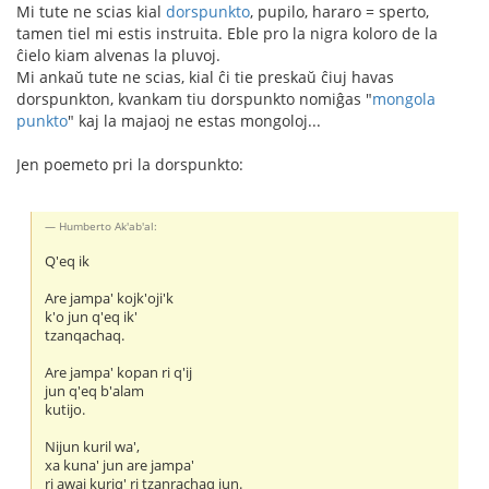
Mi tute ne scias kial
dorspunkto
, pupilo, hararo = sperto,
tamen tiel mi estis instruita. Eble pro la nigra koloro de la
ĉielo kiam alvenas la pluvoj.
Mi ankaŭ tute ne scias, kial ĉi tie preskaŭ ĉiuj havas
dorspunkton, kvankam tiu dorspunkto nomiĝas "
mongola
punkto
" kaj la majaoj ne estas mongoloj...
Jen poemeto pri la dorspunkto:
Humberto Ak'ab'al:
Q'eq ik
Are jampa' kojk'oji'k
k'o jun q'eq ik'
tzanqachaq.
Are jampa' kopan ri q'ij
jun q'eq b'alam
kutijo.
Nijun kuril wa',
xa kuna' jun are jampa'
ri awaj kuriq' ri tzanrachaq jun.