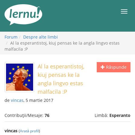
Mergi
la
Meni
conținut
Forum
Despre alte limbi
Al la esperantistoj, kiuj pensas ke la angla lingvo estas
malfacila :P
Al la esperantistoj,
Răspunde
kiuj pensas ke la
angla lingvo estas
malfacila :P
de
vincas
, 5 martie 2017
Contribuții/Mesaje:
76
Limbă:
Esperanto
vincas
(
Arată profil
)