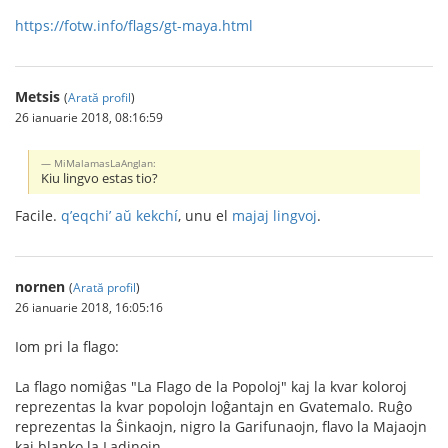
https://fotw.info/flags/gt-maya.html
Metsis
(
Arată profil
)
26 ianuarie 2018, 08:16:59
MiMalamasLaAnglan:
Kiu lingvo estas tio?
Facile.
q’eqchi’ aŭ kekchí
, unu el
majaj lingvoj
.
nornen
(
Arată profil
)
26 ianuarie 2018, 16:05:16
Iom pri la flago:
La flago nomiĝas "La Flago de la Popoloj" kaj la kvar koloroj
reprezentas la kvar popolojn loĝantajn en Gvatemalo. Ruĝo
reprezentas la Ŝinkaojn, nigro la Garifunaojn, flavo la Majaojn
kaj blanko la Ladinojn.