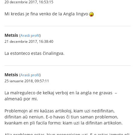
20 decembrie 2017, 16:53:15
Mi kredas je fina venko de la Angla lingvo
Metsis
(
Arată profil
)
21 decembrie 2017, 16:38:40
La estonteco estas ĉinalingva.
Metsis
(
Arată profil
)
25 ianuarie 2018, 09:57:11
La malreguleco de kelkaj verboj en la angla ne gravas –
almenaŭ por mi.
Problemojn al mi kaŭzas artikoloj, kiam uzi nedifinitan,
difinitan aŭ neniun. E-o havas ĉi tiun saman problemon,
kvankam en pli facila formo: kiam uzi la difinitan artikolon.
Alia problemo estas, kiun prepozicion uzi. E-o estas iomete pli