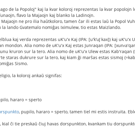
lago de la Popoloj" kaj la kvar koloroj reprezentas la kvar popoloj
funaojn, flavo la Majaojn kaj blanko la Ladinojn.
 Majaojn ne pro ilia haŭtkoloro, tamen ĉar ili estas laŭ la Popol Vuh 
ŭ la lando Gvatemalo nomiĝas Iximulew, tio estas Maizlando.
lblua kaj verda reprezentas uK'u'x Kaj (IPA: [u'kʼuʃ kax]) kaj uK'u'x Ule
nian mondon. Alia nomo de uK'u'x Kaj estas Junraqan (IPA: [xunɾa'qan
nu kruron sur la tero. Alia nomo de uK'u'x Ulew estas Kab'raqan (IPA
forte staras dukrure sur la tero, kaj kiam ĝi marŝas estas sismoj (
nomiĝas Sismo.
ligio, la koloroj ankaŭ signifas:
upilo, hararo = sperto
orspunkto
, pupilo, hararo = sperto, tamen tiel mi estis instruita. Eb
, kial ĉi tie preskaŭ ĉiuj havas dorspunkton, kvankam tiu dorspunk