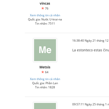
vincas
76
Xem thông tin cá nhân
Quốc gia: Nước U-krai-na
Tin nhắn: 7511
16:38:40 Ngày 21 tháng 1
La estonteco estas ĉin
Metsis
64
Xem thông tin cá nhân
Quốc gia: Phần Lan
Tin nhắn: 1828
09:57:11 Ngày 25 tháng 1