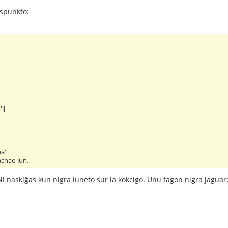
rspunkto:
ij
pa'
rachaq jun.
i naskiĝas kun nigra luneto sur la kokcigo. Unu tagon nigra jaguar