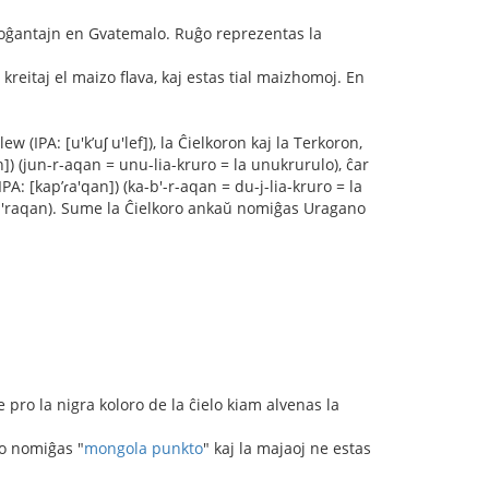
n loĝantajn en Gvatemalo. Ruĝo reprezentas la
kreitaj el maizo flava, kaj estas tial maizhomoj. En
w (IPA: [u'kʼuʃ u'lef]), la Ĉielkoron kaj la Terkoron,
]) (jun-r-aqan = unu-lia-kruro = la unukrurulo), ĉar
: [kapʼɾa'qan]) (ka-b'-r-aqan = du-j-lia-kruro = la
=kab'raqan). Sume la Ĉielkoro ankaŭ nomiĝas Uragano
le pro la nigra koloro de la ĉielo kiam alvenas la
to nomiĝas "
mongola punkto
" kaj la majaoj ne estas