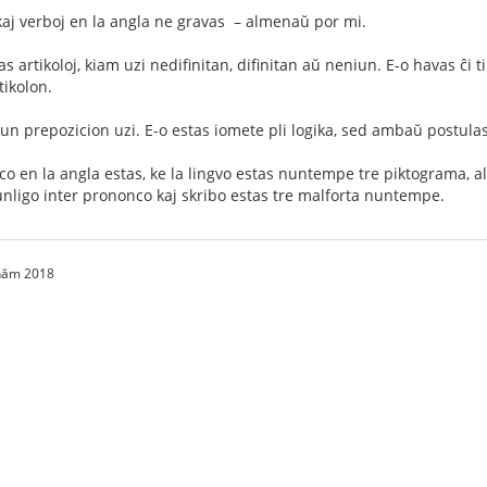
kaj verboj en la angla ne gravas – almenaŭ por mi.
s artikoloj, kiam uzi nedifinitan, difinitan aŭ neniun. E-o havas ĉ
tikolon.
iun prepozicion uzi. E-o estas iomete pli logika, sed ambaŭ postula
co en la angla estas, ke la lingvo estas nuntempe tre piktograma, aliv
unligo inter prononco kaj skribo estas tre malforta nuntempe.
 năm 2018