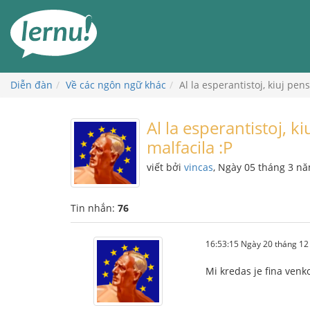
Đi
đến
phần
nội
dung
Diễn đàn
Về các ngôn ngữ khác
Al la esperantistoj, kiuj pen
Al la esperantistoj, k
malfacila :P
viết bởi
vincas
, Ngày 05 tháng 3 n
Tin nhắn:
76
16:53:15 Ngày 20 tháng 1
Mi kredas je fina venk