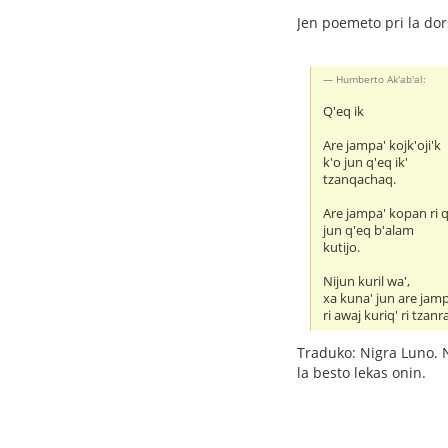
Jen poemeto pri la do
Humberto Ak'ab'al:
Q'eq ik
Are jampa' kojk'oji'k
k'o jun q'eq ik'
tzanqachaq.
Are jampa' kopan ri q'
jun q'eq b'alam
kutijo.
Nijun kuril wa',
xa kuna' jun are jam
ri awaj kuriq' ri tzan
Traduko: Nigra Luno. N
la besto lekas onin.