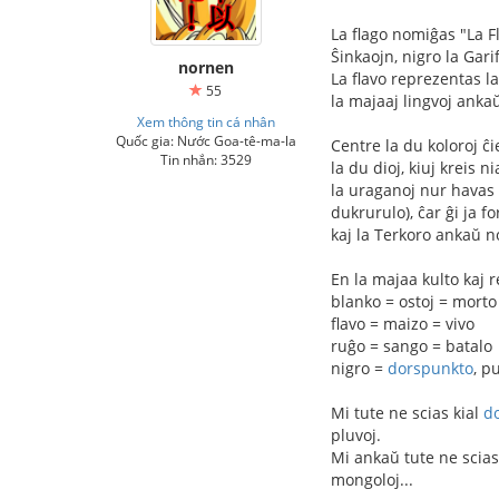
La flago nomiĝas "La F
Ŝinkaojn, nigro la Gari
nornen
La flavo reprezentas la
55
la majaaj lingvoj anka
Xem thông tin cá nhân
Quốc gia: Nước Goa-tê-ma-la
Centre la du koloroj ĉie
Tin nhắn: 3529
la du dioj, kiuj kreis 
la uraganoj nur havas u
dukrurulo), ĉar ĝi ja 
kaj la Terkoro ankaŭ 
En la majaa kulto kaj re
blanko = ostoj = morto
flavo = maizo = vivo
ruĝo = sango = batalo
nigro =
dorspunkto
, p
Mi tute ne scias kial
d
pluvoj.
Mi ankaŭ tute ne scias
mongoloj...