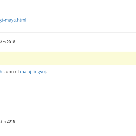
s/gt-maya.html
 năm 2018
hí
, unu el
majaj lingvoj
.
 năm 2018