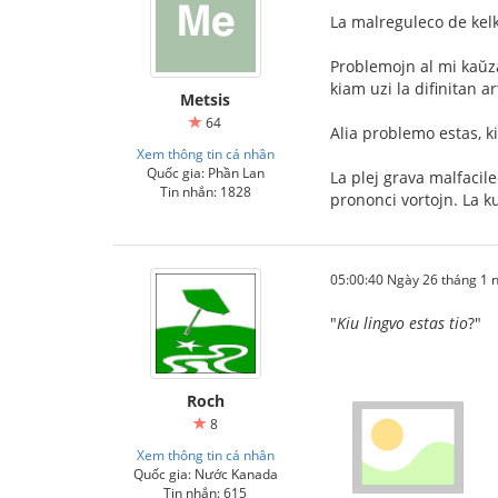
La malreguleco de kel
Problemojn al mi kaŭza
kiam uzi la difinitan ar
Metsis
64
Alia problemo estas, k
Xem thông tin cá nhân
Quốc gia: Phần Lan
La plej grava malfacile
Tin nhắn: 1828
prononci vortojn. La k
05:00:40 Ngày 26 tháng 1
"
Kiu lingvo estas tio
?"
Roch
8
Xem thông tin cá nhân
Quốc gia: Nước Kanada
Tin nhắn: 615