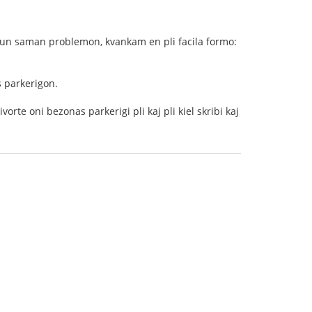
i tiun saman problemon, kvankam en pli facila formo:
s parkerigon.
orte oni bezonas parkerigi pli kaj pli kiel skribi kaj