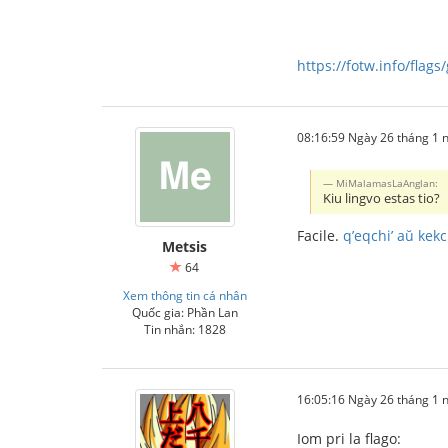
https://fotw.info/flag
08:16:59 Ngày 26 tháng 1
MiMalamasLaAnglan:
Kiu lingvo estas tio?
Facile.
q’eqchi’ aŭ kekc
Metsis
64
Xem thông tin cá nhân
Quốc gia: Phần Lan
Tin nhắn: 1828
16:05:16 Ngày 26 tháng 1
Iom pri la flago: