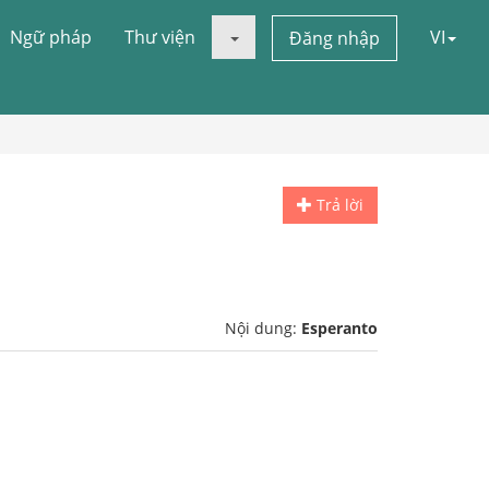
Ngữ pháp
Thư viện
VI
Đăng nhập
Trả lời
Nội dung:
Esperanto