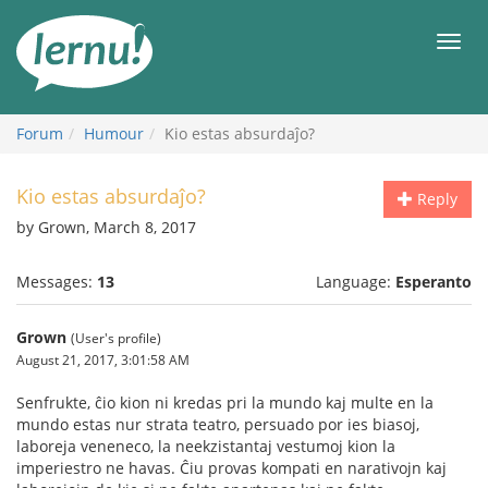
Skip
to
Men
the
content
Forum
Humour
Kio estas absurdaĵo?
Kio estas absurdaĵo?
Reply
by Grown, March 8, 2017
Messages:
13
Language:
Esperanto
Grown
(User's profile)
August 21, 2017, 3:01:58 AM
Senfrukte, ĉio kion ni kredas pri la mundo kaj multe en la
mundo estas nur strata teatro, persuado por ies biasoj,
laboreja veneneco, la neekzistantaj vestumoj kion la
imperiestro ne havas. Ĉiu provas kompati en narativojn kaj