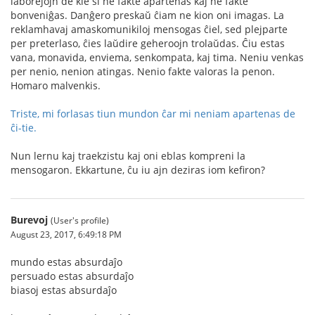
laborejojn de kie si ne fakte apartenas kaj ne fakte
bonveniĝas. Danĝero preskaŭ ĉiam ne kion oni imagas. La
reklamhavaj amaskomunikiloj mensogas ĉiel, sed plejparte
per preterlaso, ĉies laŭdire geheroojn trolaŭdas. Ĉiu estas
vana, monavida, enviema, senkompata, kaj tima. Neniu venkas
per nenio, nenion atingas. Nenio fakte valoras la penon.
Homaro malvenkis.
Triste, mi forlasas tiun mundon ĉar mi neniam apartenas de
ĉi-tie.
Nun lernu kaj traekzistu kaj oni eblas kompreni la
mensogaron. Ekkartune, ĉu iu ajn deziras iom kefiron?
Burevoj
(User's profile)
August 23, 2017, 6:49:18 PM
mundo estas absurdaĵo
persuado estas absurdaĵo
biasoj estas absurdaĵo