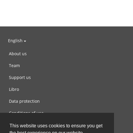
English
About us
Team
Support us
Libro
Data protection
Conditions of use
Contact us
This website uses cookies to ensure you get
the best experience on our website.