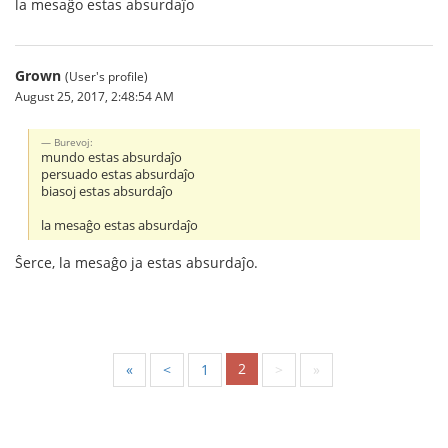
la mesaĝo estas absurdaĵo
Grown
(User's profile)
August 25, 2017, 2:48:54 AM
Burevoj:
mundo estas absurdaĵo
persuado estas absurdaĵo
biasoj estas absurdaĵo
la mesaĝo estas absurdaĵo
Ŝerce, la mesaĝo ja estas absurdaĵo.
2
«
<
1
>
»