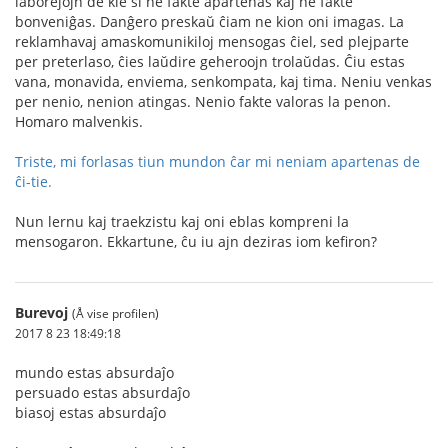
laborejojn de kie si ne fakte apartenas kaj ne fakte
bonveniĝas. Danĝero preskaŭ ĉiam ne kion oni imagas. La
reklamhavaj amaskomunikiloj mensogas ĉiel, sed plejparte
per preterlaso, ĉies laŭdire geheroojn trolaŭdas. Ĉiu estas
vana, monavida, enviema, senkompata, kaj tima. Neniu venkas
per nenio, nenion atingas. Nenio fakte valoras la penon.
Homaro malvenkis.
Triste, mi forlasas tiun mundon ĉar mi neniam apartenas de
ĉi-tie.
Nun lernu kaj traekzistu kaj oni eblas kompreni la
mensogaron. Ekkartune, ĉu iu ajn deziras iom kefiron?
Burevoj
(Å vise profilen)
2017 8 23 18:49:18
mundo estas absurdaĵo
persuado estas absurdaĵo
biasoj estas absurdaĵo