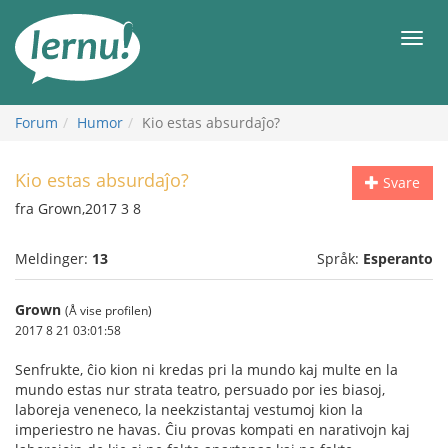
Til
innholdet
Meny
Forum
Humor
Kio estas absurdaĵo?
Kio estas absurdaĵo?
Svare
fra Grown,2017 3 8
Meldinger:
13
Språk:
Esperanto
Grown
(Å vise profilen)
2017 8 21 03:01:58
Senfrukte, ĉio kion ni kredas pri la mundo kaj multe en la
mundo estas nur strata teatro, persuado por ies biasoj,
laboreja veneneco, la neekzistantaj vestumoj kion la
imperiestro ne havas. Ĉiu provas kompati en narativojn kaj