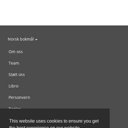
Norsk bokmål
Om oss
Team
Støtt oss
Libro
Personvern
Regler
Kontakt oss
This website uses cookies to ensure you get
the best experience on our website.