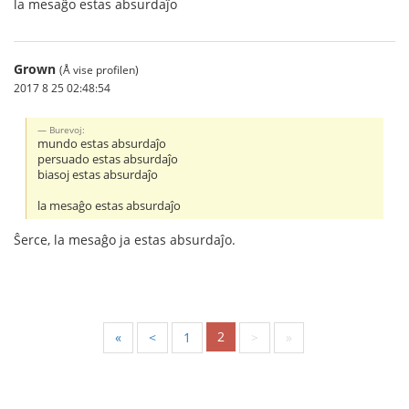
la mesaĝo estas absurdaĵo
Grown
(Å vise profilen)
2017 8 25 02:48:54
Burevoj:
mundo estas absurdaĵo
persuado estas absurdaĵo
biasoj estas absurdaĵo
la mesaĝo estas absurdaĵo
Ŝerce, la mesaĝo ja estas absurdaĵo.
2
«
<
1
>
»