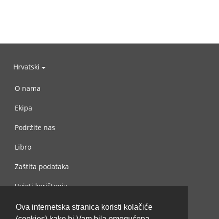
Hrvatski
O nama
Ekipa
Podržite nas
Libro
Zaštita podataka
Uvjeti korištenja
Kontaktiraj nas
Ova internetska stranica koristi kolačiće
(cookies) kako bi Vam bila omogućena