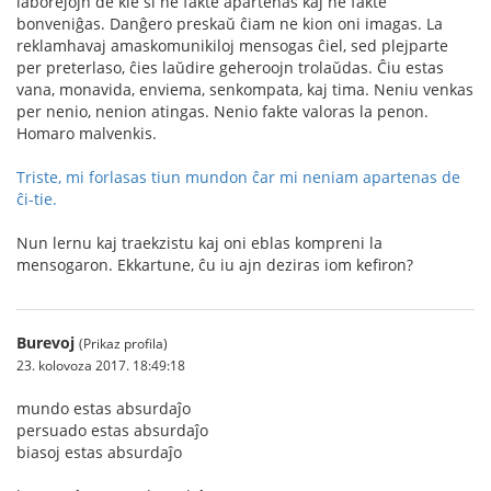
laborejojn de kie si ne fakte apartenas kaj ne fakte
bonveniĝas. Danĝero preskaŭ ĉiam ne kion oni imagas. La
reklamhavaj amaskomunikiloj mensogas ĉiel, sed plejparte
per preterlaso, ĉies laŭdire geheroojn trolaŭdas. Ĉiu estas
vana, monavida, enviema, senkompata, kaj tima. Neniu venkas
per nenio, nenion atingas. Nenio fakte valoras la penon.
Homaro malvenkis.
Triste, mi forlasas tiun mundon ĉar mi neniam apartenas de
ĉi-tie.
Nun lernu kaj traekzistu kaj oni eblas kompreni la
mensogaron. Ekkartune, ĉu iu ajn deziras iom kefiron?
Burevoj
(Prikaz profila)
23. kolovoza 2017. 18:49:18
mundo estas absurdaĵo
persuado estas absurdaĵo
biasoj estas absurdaĵo