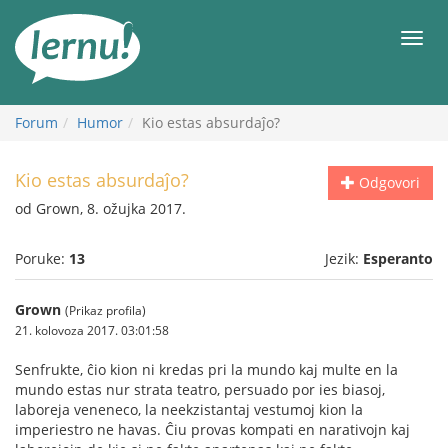
Sadržaj
Meni
Forum
Humor
Kio estas absurdaĵo?
Kio estas absurdaĵo?
Odgovori
od Grown, 8. ožujka 2017.
Poruke:
13
Jezik:
Esperanto
Grown
(Prikaz profila)
21. kolovoza 2017. 03:01:58
Senfrukte, ĉio kion ni kredas pri la mundo kaj multe en la
mundo estas nur strata teatro, persuado por ies biasoj,
laboreja veneneco, la neekzistantaj vestumoj kion la
imperiestro ne havas. Ĉiu provas kompati en narativojn kaj