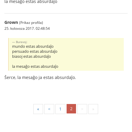
la mesaĝo estas absurdaĵo
Grown
(Prikaz profila)
25. kolovoza 2017. 02:48:54
Burevoj:
mundo estas absurdaĵo
persuado estas absurdaĵo
biasoj estas absurdaĵo
la mesaĝo estas absurdaĵo
Ŝerce, la mesaĝo ja estas absurdaĵo.
2
«
<
1
>
»