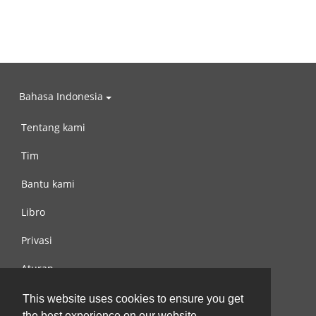
Bahasa Indonesia
Tentang kami
Tim
Bantu kami
Libro
Privasi
Aturan
Hubungi kami
This website uses cookies to ensure you get
the best experience on our website.