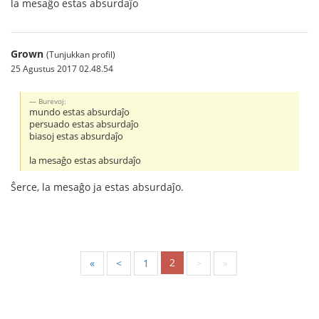
la mesaĝo estas absurdaĵo
Grown
(Tunjukkan profil)
25 Agustus 2017 02.48.54
Burevoj:
mundo estas absurdaĵo
persuado estas absurdaĵo
biasoj estas absurdaĵo
la mesaĝo estas absurdaĵo
Ŝerce, la mesaĝo ja estas absurdaĵo.
2
«
<
1
>
»