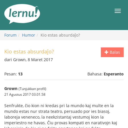
Ke
daftar
Men
isi
Forum
Humor
Kio estas absurdaĵo?
Kio estas absurdaĵo?
Balas
dari Grown, 8 Maret 2017
Pesan:
13
Bahasa:
Esperanto
Grown
(Tunjukkan profil)
21 Agustus 2017 03.01.58
Senfrukte, ĉio kion ni kredas pri la mundo kaj multe en la
mundo estas nur strata teatro, persuado por ies biasoj,
laboreja veneneco, la neekzistantaj vestumoj kion la
imperiestro ne havas. Ĉiu provas kompati en narativojn kaj