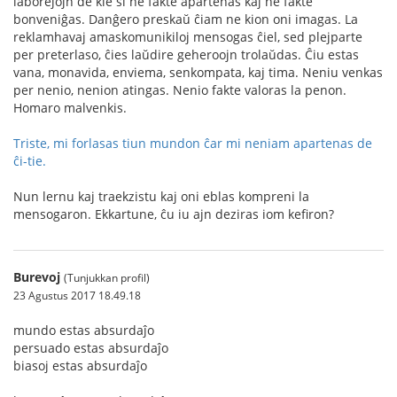
laborejojn de kie si ne fakte apartenas kaj ne fakte
bonveniĝas. Danĝero preskaŭ ĉiam ne kion oni imagas. La
reklamhavaj amaskomunikiloj mensogas ĉiel, sed plejparte
per preterlaso, ĉies laŭdire geheroojn trolaŭdas. Ĉiu estas
vana, monavida, enviema, senkompata, kaj tima. Neniu venkas
per nenio, nenion atingas. Nenio fakte valoras la penon.
Homaro malvenkis.
Triste, mi forlasas tiun mundon ĉar mi neniam apartenas de
ĉi-tie.
Nun lernu kaj traekzistu kaj oni eblas kompreni la
mensogaron. Ekkartune, ĉu iu ajn deziras iom kefiron?
Burevoj
(Tunjukkan profil)
23 Agustus 2017 18.49.18
mundo estas absurdaĵo
persuado estas absurdaĵo
biasoj estas absurdaĵo