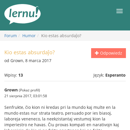
Więcej
Men
Forum
Humor
Kio estas absurdaĵo?
Kio estas absurdaĵo?
Odpowiedz
od Grown, 8 marca 2017
Wpisy:
13
Język:
Esperanto
Grown
(Pokaż profil)
21 sierpnia 2017, 03:01:58
Senfrukte, ĉio kion ni kredas pri la mundo kaj multe en la
mundo estas nur strata teatro, persuado por ies biasoj,
laboreja veneneco, la neekzistantaj vestumoj kion la
imperiestro ne havas. Ĉiu provas kompati en narativojn kaj