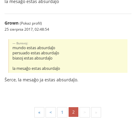
la mesaĝo estas absurdaĵo
Grown
(Pokaż profil)
25 sierpnia 2017, 02:48:54
Burevoj:
mundo estas absurdaĵo
persuado estas absurdaĵo
biasoj estas absurdaĵo
la mesaĝo estas absurdaĵo
Ŝerce, la mesaĝo ja estas absurdaĵo.
2
«
<
1
>
»