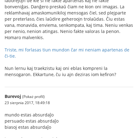
laborejojn de kie si ne fakte apartenas kaj ne fakte
bonveniĝas. Danĝero preskaŭ ĉiam ne kion oni imagas. La
reklamhavaj amaskomunikiloj mensogas ĉiel, sed plejparte
per preterlaso, ĉies laŭdire geheroojn trolaŭdas. Ĉiu estas
vana, monavida, enviema, senkompata, kaj tima. Neniu venkas
per nenio, nenion atingas. Nenio fakte valoras la penon.
Homaro malvenkis.
Triste, mi forlasas tiun mundon ĉar mi neniam apartenas de
ĉi-tie.
Nun lernu kaj traekzistu kaj oni eblas kompreni la
mensogaron. Ekkartune, ĉu iu ajn deziras iom kefiron?
Burevoj
(Pokaż profil)
23 sierpnia 2017, 18:49:18
mundo estas absurdaĵo
persuado estas absurdaĵo
biasoj estas absurdaĵo