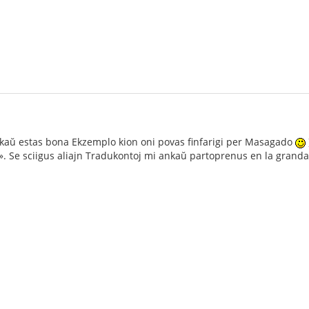
a ankaŭ estas bona Ekzemplo kion oni povas finfarigi per Masagado
. Se sciigus aliajn Tradukontoj mi ankaŭ partoprenus en la grand