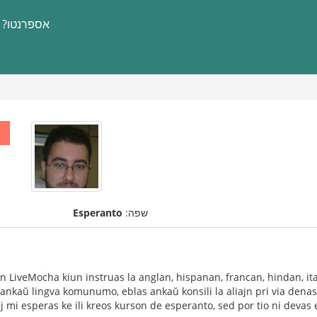
אספרנטו?
שפה:
Esperanto
n LiveMocha kiun instruas la anglan, hispanan, francan, hindan, ita
kaŭ lingva komunumo, eblas ankaŭ konsili la aliajn pri via denaska
aj mi esperas ke ili kreos kurson de esperanto, sed por tio ni devas