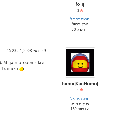
fo_q
0
הצגת פרופיל
ארץ: ברזיל
הודעות: 30
29 במאי 2008, 15:23:54
). Mi jam proponis krei
a Traduko
homojKunHomoj
1
הצגת פרופיל
ארץ: גרמניה
הודעות: 169