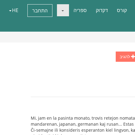
קורס
דקדוק
ספריה
HE
התחבר
להגיב
Mi, jam en la pasinta monato, trovis retejon nomata
mandarenan, japanan, germanan kaj rusan... Estas an
Ĉi-semajne ili konsideris esperanton kiel lingvon, k