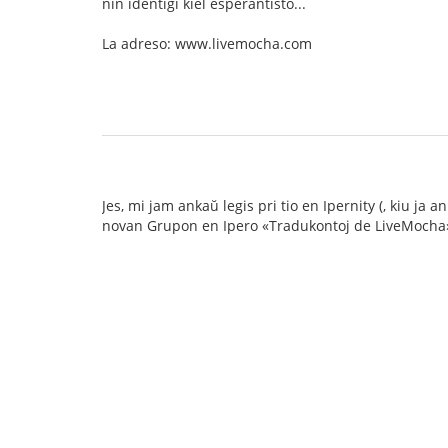
nin identigi kiel esperantisto...
La adreso: www.livemocha.com
Jes, mi jam ankaŭ legis pri tio en Ipernity (, kiu j
novan Grupon en Ipero «Tradukontoj de LiveMocha»