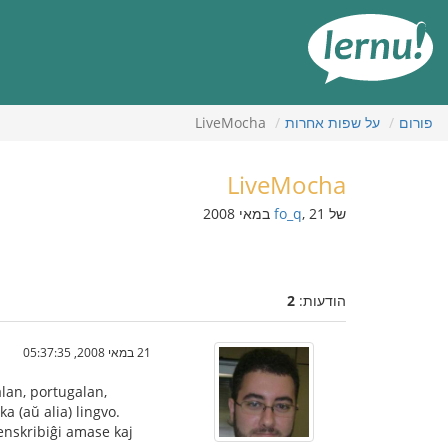
תוכן
עניינים
פורום
על שפות אחרות
LiveMocha
LiveMocha
של
, 21 במאי 2008
fo_q
הודעות:
2
21 במאי 2008, 05:37:35
lan, portugalan,
 (aŭ alia) lingvo.
 enskribiĝi amase kaj