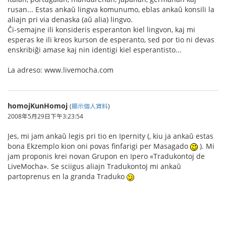
rusan... Estas ankaŭ lingva komunumo, eblas ankaŭ konsili la
aliajn pri via denaska (aŭ alia) lingvo.
Ĉi-semajne ili konsideris esperanton kiel lingvon, kaj mi
esperas ke ili kreos kurson de esperanto, sed por tio ni devas
enskribiĝi amase kaj nin identigi kiel esperantisto...
La adreso: www.livemocha.com
homojKunHomoj
(
顯示個人資料
)
2008年5月29日下午3:23:54
Jes, mi jam ankaŭ legis pri tio en Ipernity (, kiu ja ankaŭ estas
bona Ekzemplo kion oni povas finfarigi per Masagado
). Mi
jam proponis krei novan Grupon en Ipero «Tradukontoj de
LiveMocha». Se sciigus aliajn Tradukontoj mi ankaŭ
partoprenus en la granda Traduko