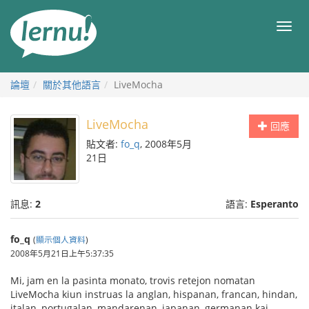
前
往
目
目
錄
錄
論壇
關於其他語言
LiveMocha
LiveMocha
回應
貼文者:
fo_q
, 2008年5月
21日
訊息:
2
語言:
Esperanto
fo_q
(
顯示個人資料
)
2008年5月21日上午5:37:35
Mi, jam en la pasinta monato, trovis retejon nomatan
LiveMocha kiun instruas la anglan, hispanan, francan, hindan,
italan, portugalan, mandarenan, japanan, germanan kaj