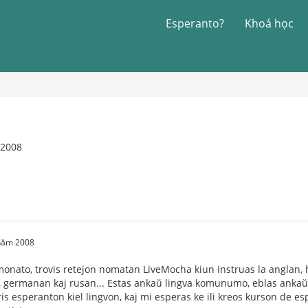
Esperanto?
Khoá học
 2008
 năm 2008
monato, trovis retejon nomatan LiveMocha kiun instruas la anglan, h
ermanan kaj rusan... Estas ankaŭ lingva komunumo, eblas ankaŭ kons
ris esperanton kiel lingvon, kaj mi esperas ke ili kreos kurson de es