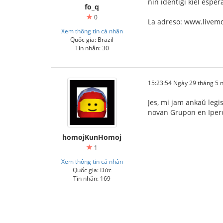
nin identigi kiel espera
fo_q
0
La adreso: www.livem
Xem thông tin cá nhân
Quốc gia: Brazil
Tin nhắn: 30
15:23:54 Ngày 29 tháng 5
Jes, mi jam ankaŭ legi
novan Grupon en Ipero
homojKunHomoj
1
Xem thông tin cá nhân
Quốc gia: Đức
Tin nhắn: 169