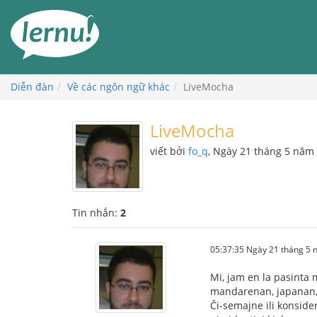
Đi
đến
phần
nội
dung
Diễn đàn
Về các ngôn ngữ khác
LiveMocha
LiveMocha
viết bởi
fo_q
, Ngày 21 tháng 5 năm
Tin nhắn:
2
05:37:35 Ngày 21 tháng 5
Mi, jam en la pasinta 
mandarenan, japanan, g
Ĉi-semajne ili konside