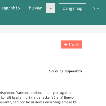
Ngữ pháp
Thư viện
VI
Đăng nhập
Trả lời
Nội dung:
Esperanto
ispanan, francan, hindan, italan, portugalan,
ili la aliajn pri via denaska (aŭ alia) lingvo.
peranto, sed por tio ni devas enskribiĝi amase kaj