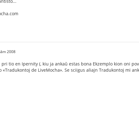
ntisto...
ocha.com
 năm 2008
s pri tio en Ipernity (, kiu ja ankaŭ estas bona Ekzemplo kion oni p
 «Tradukontoj de LiveMocha». Se sciigus aliajn Tradukontoj mi a