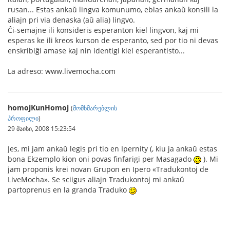
rusan... Estas ankaŭ lingva komunumo, eblas ankaŭ konsili la
aliajn pri via denaska (aŭ alia) lingvo.
Ĉi-semajne ili konsideris esperanton kiel lingvon, kaj mi
esperas ke ili kreos kurson de esperanto, sed por tio ni devas
enskribiĝi amase kaj nin identigi kiel esperantisto...
La adreso: www.livemocha.com
homojKunHomoj
(
მომხმარებლის
პროფილი
)
29 მაისი, 2008 15:23:54
Jes, mi jam ankaŭ legis pri tio en Ipernity (, kiu ja ankaŭ estas
bona Ekzemplo kion oni povas finfarigi per Masagado
). Mi
jam proponis krei novan Grupon en Ipero «Tradukontoj de
LiveMocha». Se sciigus aliajn Tradukontoj mi ankaŭ
partoprenus en la granda Traduko