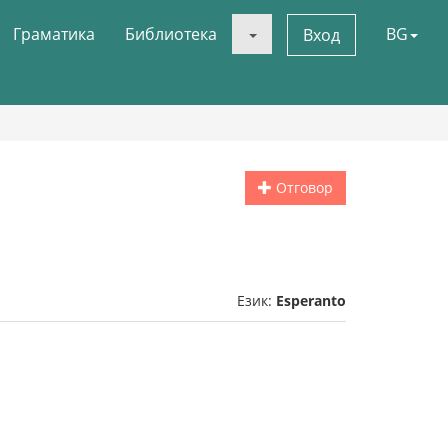
Граматика
Библиотека
BG
Вход
Отговор
Език:
Esperanto