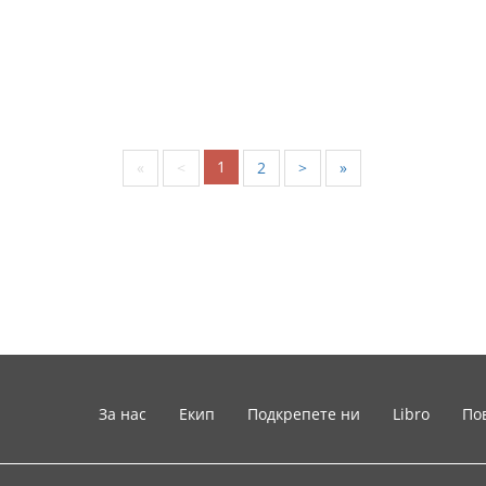
1
«
<
2
>
»
За нас
Екип
Подкрепете ни
Libro
По