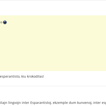
iko
esperantisto, kiu krokodilas!
aliajn lingvojn inter Esparantistoj, ekzemple dum kunvenoj, inter es