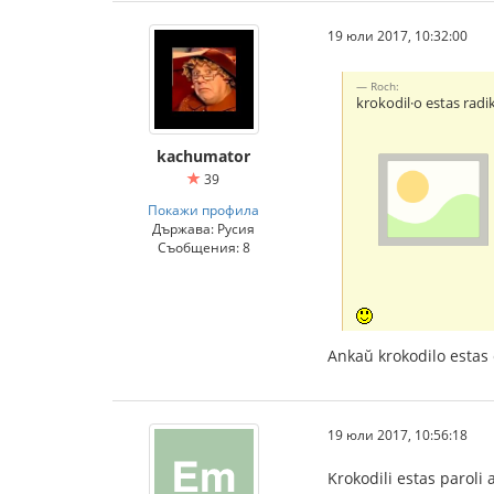
19 юли 2017, 10:32:00
Roch:
krokodil·o estas rad
kachumator
39
Покажи профила
Държава: Русия
Съобщения: 8
Ankaŭ krokodilo estas 
19 юли 2017, 10:56:18
Krokodili estas paroli 