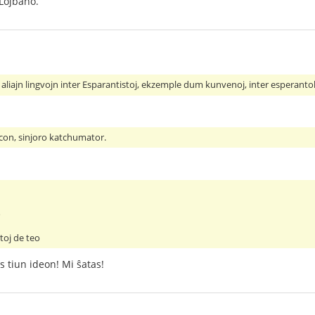
Loĵbano.
i aliajn lingvojn inter Esparantistoj, ekzemple dum kunvenoj, inter esperant
rcon, sinjoro katchumator.
o
toj de teo
is tiun ideon! Mi ŝatas!