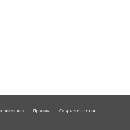
верителност
Правила
Свържете се с нас