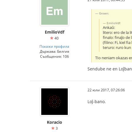
Grown:
EmilioVdf:
Ankaŭ:
EmilioVdf
litero: ero de la l
finalo: finaĵo de 
40
(filino: Fi, kiel fia
Покажи профила
teruro: ruro kun
Държава: Белгия
Съобщения: 106
TIo neniam okazas e
Sendube ne en Loĵba
22 юли 2017, 07:26:06
Loĵ-bano.
Koracio
3