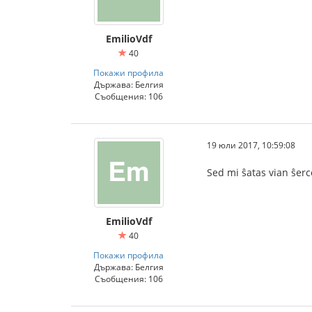
EmilioVdf
40
Покажи профила
Държава: Белгия
Съобщения: 106
19 юли 2017, 10:59:08
Sed mi ŝatas vian ŝerc
EmilioVdf
40
Покажи профила
Държава: Белгия
Съобщения: 106