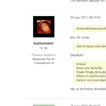
Tio neniam okazas en 
20 юли 2017, 08:57:04
Krokodili estas parol
Jes, mi scias.
kachumator
Sed mi ŝatas vian ŝe
39
Dankon!
Покажи профила
Държава: Русия
Съобщения: 8
Ankaŭ:
litero: ero de la lito
finalo: finaĵo de la al
(filino: Fi, kiel fia lino)
teruro: ruro kun plan
Ho, vi tre bone disvolv
21 юли 2017, 00:44:33