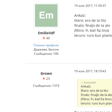
19 юли 2017, 11:50:37
Ankaŭ:
litero: ero de la lito
finalo: finaĵo de la alo
(filino: Fi, kiel fia lino)
EmilioVdf
teruro: ruro kun plant
40
Покажи профила
Държава: Белгия
Съобщения: 106
19 юли 2017, 18:19:43
Grown
23
EmilioVdf:
Съобщения: 1319
Ankaŭ:
litero: ero de la lito
finalo: finaĵo de la al
(filino: Fi, kiel fia lino)
teruro: ruro kun plan