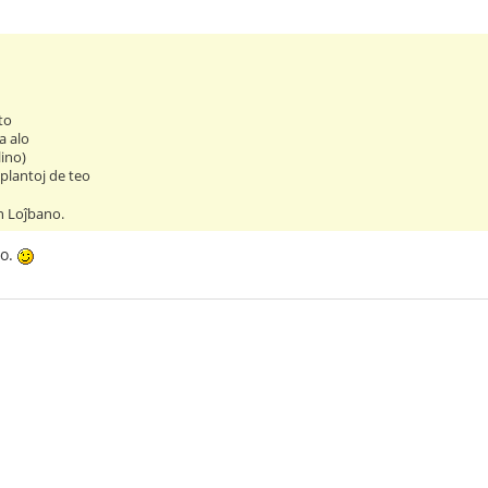
ito
la alo
 lino)
 plantoj de teo
n Loĵbano.
no.