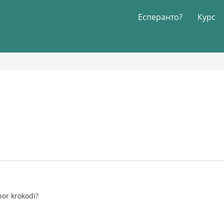
Есперанто?
Курс
por krokodi?