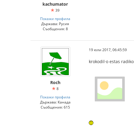
kachumator
39
Покажи профила
Държава: Русия
Съобщения: 8
19 юли 2017, 06:45:59
krokodil·o estas radik
Roch
8
Покажи профила
Държава: Канада
Съобщения: 615