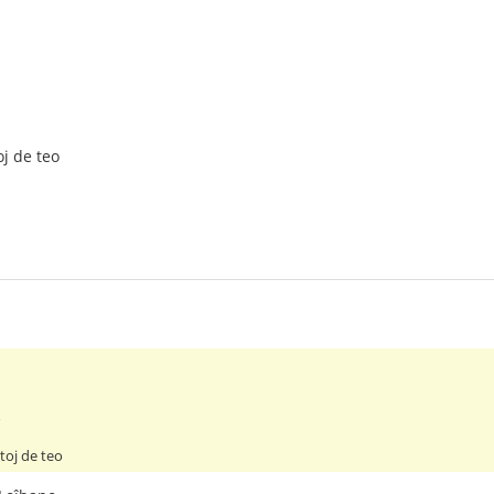
oj de teo
o
toj de teo