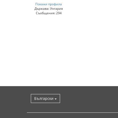
Покажи профила
Държава: Унгария
Съобщения: 294
Български