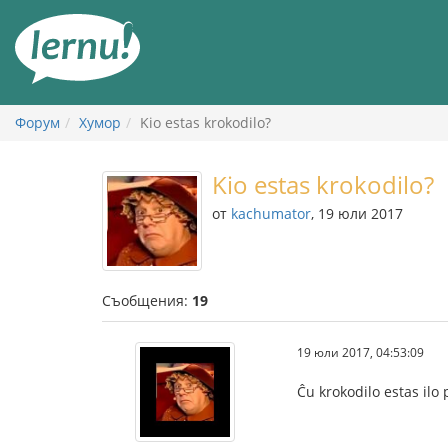
Към
съдържанието
Форум
Хумор
Kio estas krokodilo?
Kio estas krokodilo?
от
kachumator
, 19 юли 2017
Съобщения:
19
19 юли 2017, 04:53:09
Ĉu krokodilo estas ilo 