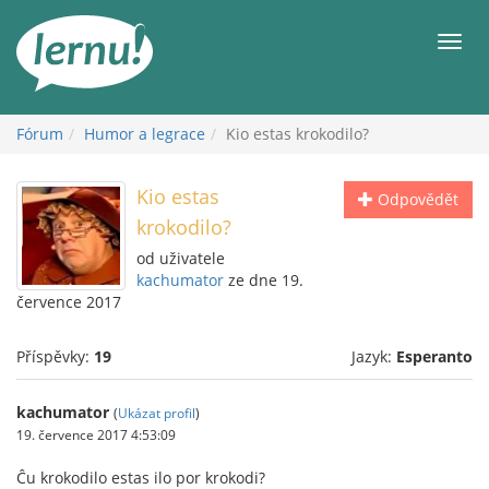
Přejít
k
Men
obsahu
Fórum
Humor a legrace
Kio estas krokodilo?
Kio estas
Odpovědět
krokodilo?
od uživatele
kachumator
ze dne 19.
července 2017
Příspěvky:
19
Jazyk:
Esperanto
kachumator
(
Ukázat profil
)
19. července 2017 4:53:09
Ĉu krokodilo estas ilo por krokodi?