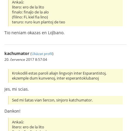
Ankaŭ:
litero: ero de la lito
finalo: finaĵo de la alo
(filino: Fi, kiel fia lino)
teruro: ruro kun plantoj de teo
Tio neniam okazas en Loĵbano.
kachumator
(
Ukázat profil
)
20. července 2017 8:57:04
Krokodili estas paroli aliajn lingvojn inter Esparantistoj,
ekzemple dum kunvenoj, inter esperantoklubanoj
Jes, mi scias.
Sed mi ŝatas vian ŝercon, sinjoro katchumator.
Dankon!
Ankaŭ:
litero: ero de la lito