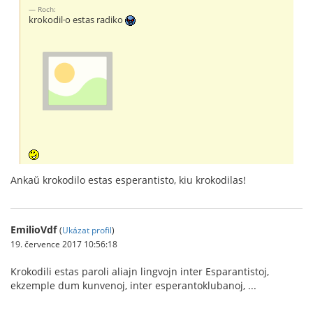
Roch:
krokodil·o estas radiko
Ankaŭ krokodilo estas esperantisto, kiu krokodilas!
EmilioVdf
(
Ukázat profil
)
19. července 2017 10:56:18
Krokodili estas paroli aliajn lingvojn inter Esparantistoj,
ekzemple dum kunvenoj, inter esperantoklubanoj, ...