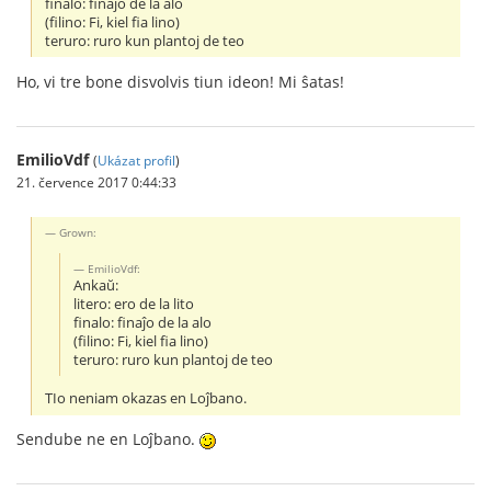
finalo: finaĵo de la alo
(filino: Fi, kiel fia lino)
teruro: ruro kun plantoj de teo
Ho, vi tre bone disvolvis tiun ideon! Mi ŝatas!
EmilioVdf
(
Ukázat profil
)
21. července 2017 0:44:33
Grown:
EmilioVdf:
Ankaŭ:
litero: ero de la lito
finalo: finaĵo de la alo
(filino: Fi, kiel fia lino)
teruro: ruro kun plantoj de teo
TIo neniam okazas en Loĵbano.
Sendube ne en Loĵbano.