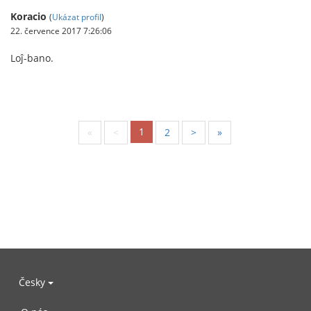
Koracio
(
Ukázat profil
)
22. července 2017 7:26:06
Loĵ-bano.
1
«
<
2
>
»
Česky