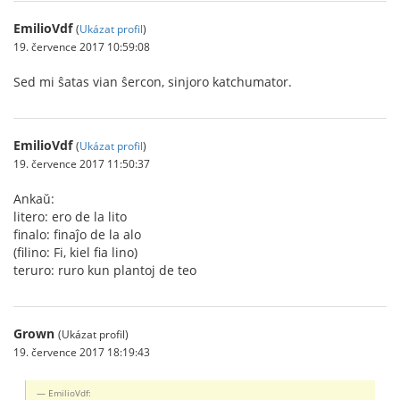
EmilioVdf
(
Ukázat profil
)
19. července 2017 10:59:08
Sed mi ŝatas vian ŝercon, sinjoro katchumator.
EmilioVdf
(
Ukázat profil
)
19. července 2017 11:50:37
Ankaŭ:
litero: ero de la lito
finalo: finaĵo de la alo
(filino: Fi, kiel fia lino)
teruro: ruro kun plantoj de teo
Grown
(Ukázat profil)
19. července 2017 18:19:43
EmilioVdf: