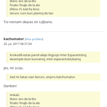
litero: ero de la lito
finalo: finaĵo de la alo
(filino: Fi, kiel fia lino)
teruro: ruro kun plantoj de teo
Tio neniam okazas en Loĵbano.
kachumator
(
Vise profilen
)
20. jul. 2017 08.57.04
Krokodili estas paroli aliajn lingvojn inter Esparantistoj,
ekzemple dum kunvenoj, inter esperantoklubanoj
Jes, mi scias.
Sed mi ŝatas vian ŝercon, sinjoro katchumator.
Dankon!
Ankaŭ:
litero: ero de la lito
finalo: finaĵo de la alo