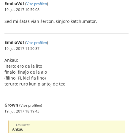
EmilioVdf
(
Vise profilen
)
19. jul. 2017 10.59.08
Sed mi ŝatas vian ŝercon, sinjoro katchumator.
EmilioVdf
(
Vise profilen
)
19. jul. 2017 11.50.37
Ankaŭ:
litero: ero de la lito
finalo: finaĵo de la alo
(filino: Fi, kiel fia lino)
teruro: ruro kun plantoj de teo
Grown
(Vise profilen)
19. jul. 2017 18.19.43
EmilioVdf:
Ankaŭ: