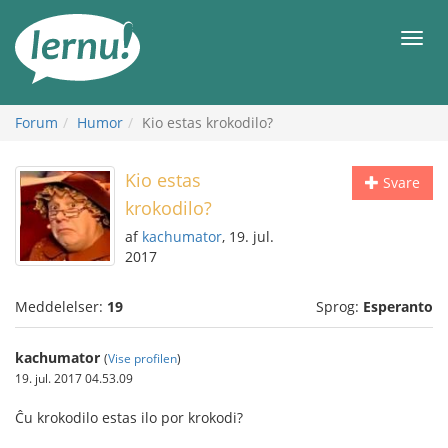
Til
indholdet
Men
Forum
Humor
Kio estas krokodilo?
Kio estas
Svare
krokodilo?
af
kachumator
, 19. jul.
2017
Meddelelser:
19
Sprog:
Esperanto
kachumator
(
Vise profilen
)
19. jul. 2017 04.53.09
Ĉu krokodilo estas ilo por krokodi?