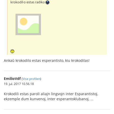
krokodil·o estas radiko
Ankaŭ krokodilo estas esperantisto, kiu krokodilas!
EmilioVdf
(
Vise profilen
)
19. jul. 2017 10.56.18
Krokodili estas paroli aliajn lingvojn inter Esparantistoj,
ekzemple dum kunvenoj, inter esperantoklubanoj, ...