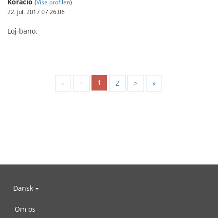
Koracio
(
Vise profilen
)
22. jul. 2017 07.26.06
Loĵ-bano.
1
«
<
2
>
»
Dansk
Om os