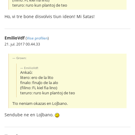
(filino: Fi, kiel fia lino)
teruro: ruro kun plantoj de teo
Ho, vi tre bone disvolvis tiun ideon! Mi ŝatas!
EmilioVdf
(
Vise profilen
)
21. jul. 2017 00.44.33
Grown:
EmilioVdf:
Ankaŭ:
litero: ero de la lito
finalo: finaĵo de la alo
(filino: Fi, kiel fia lino)
teruro: ruro kun plantoj de teo
TIo neniam okazas en Loĵbano.
Sendube ne en Loĵbano.