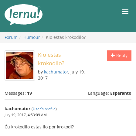
Skip
to
Men
the
content
Forum
Humour
Kio estas krokodilo?
Kio estas
Reply
krokodilo?
by
kachumator
, July 19,
2017
Messages:
19
Language:
Esperanto
kachumator
(
User's profile
)
July 19, 2017, 4:53:09 AM
Ĉu krokodilo estas ilo por krokodi?