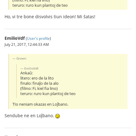
(filino: Fi, kiel fia lino)
teruro: ruro kun plantoj de teo
Ho, vi tre bone disvolvis tiun ideon! Mi ŝatas!
EmilioVdf
(
User's profile
)
July 21, 2017, 12:44:33 AM
Grown:
EmilioVdf:
Ankaŭ:
litero: ero de la lito
finalo: finaĵo de la alo
(filino: Fi, kiel fia lino)
teruro: ruro kun plantoj de teo
TIo neniam okazas en Loĵbano.
Sendube ne en Loĵbano.