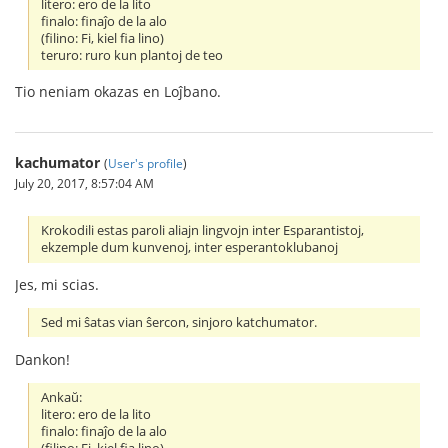
litero: ero de la lito
finalo: finaĵo de la alo
(filino: Fi, kiel fia lino)
teruro: ruro kun plantoj de teo
Tio neniam okazas en Loĵbano.
kachumator
(
User's profile
)
July 20, 2017, 8:57:04 AM
Krokodili estas paroli aliajn lingvojn inter Esparantistoj,
ekzemple dum kunvenoj, inter esperantoklubanoj
Jes, mi scias.
Sed mi ŝatas vian ŝercon, sinjoro katchumator.
Dankon!
Ankaŭ:
litero: ero de la lito
finalo: finaĵo de la alo