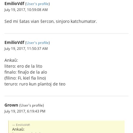
EmilioVdf
(
User's profile
)
July 19, 2017, 10:59:08 AM
Sed mi ŝatas vian ŝercon, sinjoro katchumator.
EmilioVdf
(
User's profile
)
July 19, 2017, 11:50:37 AM
Ankaŭ:
litero: ero de la lito
finalo: finaĵo de la alo
(filino: Fi, kiel fia lino)
teruro: ruro kun plantoj de teo
Grown
(User's profile)
July 19, 2017, 6:19:43 PM
EmilioVdf:
Ankaŭ: