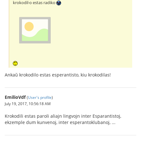
krokodil·o estas radiko
Ankaŭ krokodilo estas esperantisto, kiu krokodilas!
EmilioVdf
(
User's profile
)
July 19, 2017, 10:56:18 AM
Krokodili estas paroli aliajn lingvojn inter Esparantistoj,
ekzemple dum kunvenoj, inter esperantoklubanoj, ...