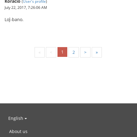
Koracio
(
User's profile
)
July 22, 2017, 7:26:06 AM
Loĵ-bano.
1
«
<
2
>
»
English
About us