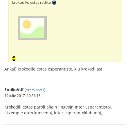
krokodil·o estas radiko
Ankaŭ krokodilo estas esperantisto, kiu krokodilas!
EmilioVdf
(
Arată profil
)
19 iulie 2017, 10:56:18
Krokodili estas paroli aliajn lingvojn inter Esparantistoj,
ekzemple dum kunvenoj, inter esperantoklubanoj, ...