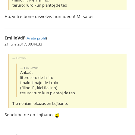
(filino: Fi, kiel fia lino)
teruro: ruro kun plantoj de teo
Ho, vi tre bone disvolvis tiun ideon! Mi ŝatas!
EmilioVdf
(
Arată profil
)
21 iulie 2017, 00:44:33
Grown:
EmilioVdf:
Ankaŭ:
litero: ero de la lito
finalo: finaĵo de la alo
(filino: Fi, kiel fia lino)
teruro: ruro kun plantoj de teo
TIo neniam okazas en Loĵbano.
Sendube ne en Loĵbano.