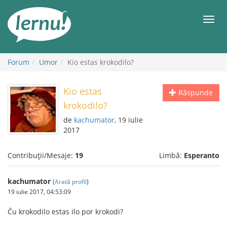
Mergi
la
Meni
conținut
Forum
Umor
Kio estas krokodilo?
Kio estas
Răspunde
krokodilo?
de
kachumator
, 19 iulie
2017
Contribuții/Mesaje:
19
Limbă:
Esperanto
kachumator
(
Arată profil
)
19 iulie 2017, 04:53:09
Ĉu krokodilo estas ilo por krokodi?