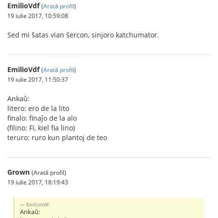
EmilioVdf
(
Arată profil
)
19 iulie 2017, 10:59:08
Sed mi ŝatas vian ŝercon, sinjoro katchumator.
EmilioVdf
(
Arată profil
)
19 iulie 2017, 11:50:37
Ankaŭ:
litero: ero de la lito
finalo: finaĵo de la alo
(filino: Fi, kiel fia lino)
teruro: ruro kun plantoj de teo
Grown
(Arată profil)
19 iulie 2017, 18:19:43
EmilioVdf:
Ankaŭ: