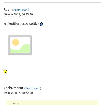
Roch
(
Arată profil
)
19 iulie 2017, 06:45:59
krokodil·o estas radiko
kachumator
(
Arată profil
)
19 iulie 2017, 10:32:00
Roch: