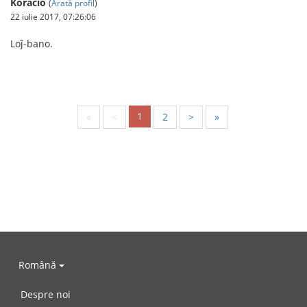
Koracio
(
Arată profil
)
22 iulie 2017, 07:26:06
Loĵ-bano.
1
«
<
2
>
»
Română
Despre noi