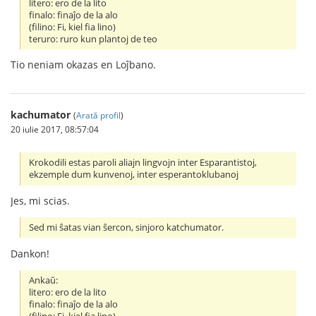
litero: ero de la lito
finalo: finaĵo de la alo
(filino: Fi, kiel fia lino)
teruro: ruro kun plantoj de teo
Tio neniam okazas en Loĵbano.
kachumator
(
Arată profil
)
20 iulie 2017, 08:57:04
Krokodili estas paroli aliajn lingvojn inter Esparantistoj,
ekzemple dum kunvenoj, inter esperantoklubanoj
Jes, mi scias.
Sed mi ŝatas vian ŝercon, sinjoro katchumator.
Dankon!
Ankaŭ:
litero: ero de la lito
finalo: finaĵo de la alo