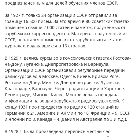
предназначенным для целей обучения членов СЭСР.
За 1927 г. только 24 организации СЭСР отправили за
границу 16 500 писем. За это время в 80 советских газетах
помещено свыше 2 000 статей и заметок, полученных от
зарубежных корреспондентов. Материал, полученный из
СССР, печатался примерно в ста зарубежных газетах и
журналах, издававшихся в 16 странах.
В 1929 г. велись курсы эо в комсомольских газетах Ростова-
на-Дону, Луганска, Днепропетровска и Барнаула.
Организации СЭСР организовали регулярные передачи
радиокурсов эо в Москве, Одессе, Киеве, Кривом Роге,
Ростове-на-Дону, Минске, Днепропетровске, Луганске,
Краснодаре, Барнауле. Через радиостанции в Харькове,
Ленинграде, Минске, Киеве, Москве велась передача
информации на эо для зарубежных радиослушателей. К
концу 1931 г эо передаётся по радио с 120 станций (в
Германии с 21, Америке и Англии по 16, Франции – 9, СССР
и Японии по 8, Канада – 4, Дания и Австралия по 3 и т.д.).
В 1928 г. была произведена перепись местных эо-