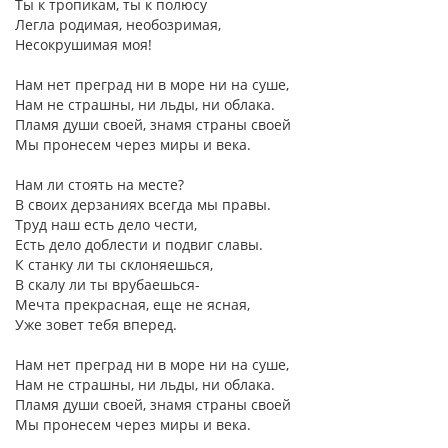
Ты к тропикам, ты к полюсу
Легла родимая, необозримая,
Несокрушимая моя!
Нам нет преград ни в море ни на суше,
Нам не страшны, ни льды, ни облака.
Пламя души своей, знамя страны своей
Мы пронесем через миры и века.
Нам ли стоять на месте?
В своих дерзаниях всегда мы правы.
Труд наш есть дело чести,
Есть дело доблести и подвиг славы.
К станку ли ты склоняешься,
В скалу ли ты врубаешься-
Мечта прекрасная, еще не ясная,
Уже зовет тебя вперед.
Нам нет преград ни в море ни на суше,
Нам не страшны, ни льды, ни облака.
Пламя души своей, знамя страны своей
Мы пронесем через миры и века.