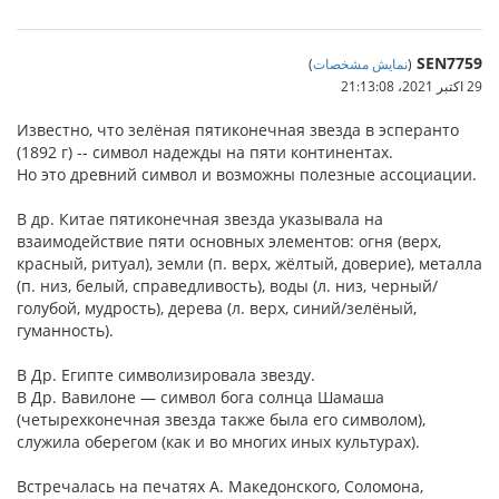
SEN7759
(
نمایش مشخصات
)
29 اکتبر 2021،‏ 21:13:08
Известно, что зелёная пятиконечная звезда в эсперанто
(1892 г) -- символ надежды на пяти континентах.
Но это древний символ и возможны полезные ассоциации.
В др. Китае пятиконечная звезда указывала на
взаимодействие пяти основных элементов: огня (верх,
красный, ритуал), земли (п. верх, жёлтый, доверие), металла
(п. низ, белый, справедливость), воды (л. низ, черный/
голубой, мудрость), дерева (л. верх, синий/зелёный,
гуманность).
В Др. Египте символизировала звезду.
В Др. Вавилоне — символ бога солнца Шамаша
(четырехконечная звезда также была его символом),
служила оберегом (как и во многих иных культурах).
Встречалась на печатях А. Македонского, Соломона,