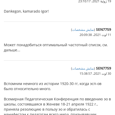
19 ژوئیهٔ 2021،‏ 23:10:17
Dankegon, kamarado Igor!
SEN7759
(
نمایش مشخصات
)
11 اوت 2021،‏ 20:09:38
Может понадобиться оптимальный частотный список, см.
дальше...
SEN7759
(
نمایش مشخصات
)
30 اوت 2021،‏ 15:38:57
Вспомним немного из истории 1920-30 гг, когда эсп-ов
было относительно много.
Всемирная Педагогическая Конференция по введению эо в
школы, состоявшаяся в Женеве 18-21 апреля 1922 г.,
приняла резолюцию в пользу эо и обратилась с
манифестом к педагогам всего мира, призывавшим