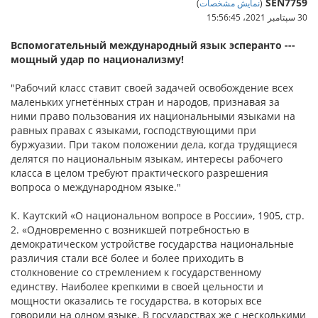
SEN7759
(
نمایش مشخصات
)
30 سپتامبر 2021،‏ 15:56:45
Вспомогательный международный язык эсперанто ---
мощный удар по национализму!
"Рабочий класс ставит своей задачей освобождение всех
маленьких угнетённых стран и народов, признавая за
ними право пользования их национальными языками на
равных правах с языками, господствующими при
буржуазии. При таком положении дела, когда трудящиеся
делятся по национальным языкам, интересы рабочего
класса в целом требуют практического разрешения
вопроса о международном языке."
К. Каутский «О национальном вопросе в России», 1905, стр.
2. «Одновременно с возникшей потребностью в
демократическом устройстве государства национальные
различия стали всё более и более приходить в
столкновение со стремлением к государственному
единству. Наиболее крепкими в своей цельности и
мощности оказались те государства, в которых все
говорили на одном языке. В государствах же с несколькими