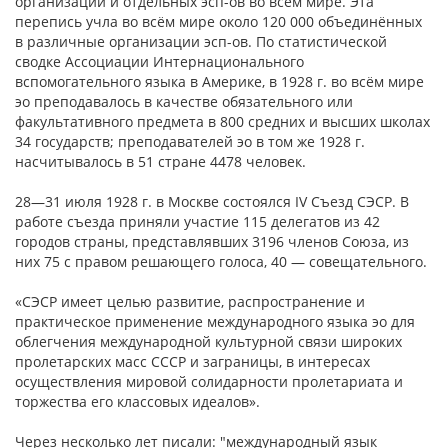
организаций и отдельных эсп-ов во всём мире. Эта
перепись учла во всём мире около 120 000 объединённых
в различные организации эсп-ов. По статистической
сводке Ассоциации Интернационального
вспомогательного языка в Америке, в 1928 г. во всём мире
эо преподавалось в качестве обязательного или
факультативного предмета в 800 средних и высших школах
34 государств; преподавателей эо в том же 1928 г.
насчитывалось в 51 стране 4478 человек.
28—31 июля 1928 г. в Москве состоялся IV Съезд СЭСР. В
работе съезда приняли участие 115 делегатов из 42
городов страны, представлявших 3196 членов Союза, из
них 75 с правом решающего голоса, 40 — совещательного.
«СЭСР имеет целью развитие, распространение и
практическое применение международного языка эо для
облегчения международной культурной связи широких
пролетарских масс СССР и заграницы, в интересах
осуществления мировой солидарности пролетариата и
торжества его классовых идеалов».
Через несколько лет писали: "международный язык