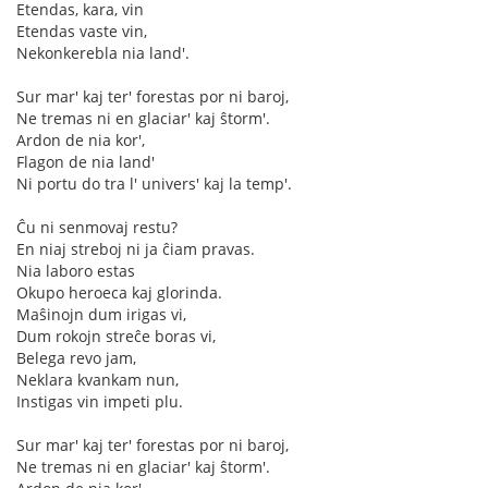
Etendas, kara, vin
Etendas vaste vin,
Nekonkerebla nia land'.
Sur mar' kaj ter' forestas por ni baroj,
Ne tremas ni en glaciar' kaj ŝtorm'.
Ardon de nia kor',
Flagon de nia land'
Ni portu do tra l' univers' kaj la temp'.
Ĉu ni senmovaj restu?
En niaj streboj ni ja ĉiam pravas.
Nia laboro estas
Okupo heroeca kaj glorinda.
Maŝinojn dum irigas vi,
Dum rokojn streĉe boras vi,
Belega revo jam,
Neklara kvankam nun,
Instigas vin impeti plu.
Sur mar' kaj ter' forestas por ni baroj,
Ne tremas ni en glaciar' kaj ŝtorm'.