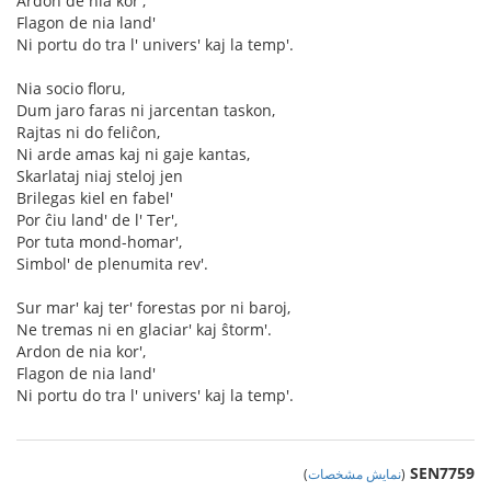
Ardon de nia kor',
Flagon de nia land'
Ni portu do tra l' univers' kaj la temp'.
Nia socio floru,
Dum jaro faras ni jarcentan taskon,
Rajtas ni do feliĉon,
Ni arde amas kaj ni gaje kantas,
Skarlataj niaj steloj jen
Brilegas kiel en fabel'
Por ĉiu land' de l' Ter',
Por tuta mond-homar',
Simbol' de plenumita rev'.
Sur mar' kaj ter' forestas por ni baroj,
Ne tremas ni en glaciar' kaj ŝtorm'.
Ardon de nia kor',
Flagon de nia land'
Ni portu do tra l' univers' kaj la temp'.
SEN7759
(
نمایش مشخصات
)