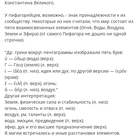
Константина Великого.
У пифагорейцев, возможно, - знак принадлежности к их
сообществу. Некоторые из них считали, что мир состоит из
пяти взаимосвязанных элементов (Огня, Воды, Воздуха,
Земли и Эфира) (от самого Пифагора не дошло ни одной
строчки).
"Др. греки вокруг пентаграммы изображали пять букв:
ύ — ύδωρ (вода) (верх);
Γ — Γαια (земля) (л. верх);
ί — ίδέα (п. низ), идея или дух, по другой версии — ίερόν
(храм);
έ — έιλή (п. верх), огонь;
ά — άήρ (л. низ), воздух."
Другая интерпретация:
Земля, физическая сила и стабильность (л. низ);
огонь, смелость и отвага (п. низ);
воздух, ум, таланты (л. верх);
вода, эмоции, предвидение (п. верх);
эфир, дух и его высшее предназначение (верх).
В магии встречались и иные расстановки элементов.