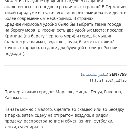
Может быть лучше продвигать идею о создании
аналогичных эо-городов в различных странах? В Германии
такой город уже есть, т.е. его лишь рекламировать и делать
более современным необходимо. В странах
Средиземноморья удобно было бы выбрать такие города
на берегу моря. В России есть два удобных места: поселок
Криница (на берегу Черного моря) и город Камышин
(параметры: климат, вода, лес, пути, близость столиц/
крупных городов, он даже для будущей столицы России
подходит).
SEN7759
(
نمایش مشخصات
)
20 اکتبر 2021،‏ 11:15:21
Примеры таких городов: Марсель, Ницца, Генуя, Равенна,
Каламата...
Начать можно с малого. Сделать эо-скамью или эо-беседку
в парке, затем сцену на открытом воздухе, а рядом
продажу, распространение и обмен (книги, футболки,
кепки, сувениры...)