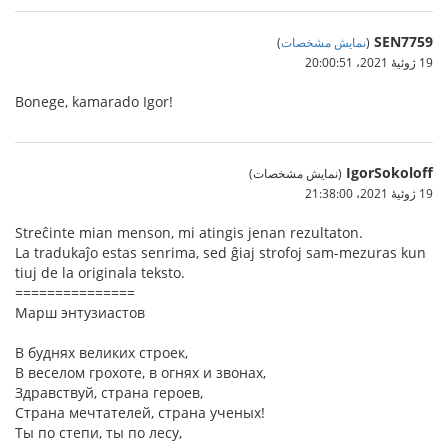
SEN7759
(
نمایش مشخصات
)
19 ژوئیهٔ 2021،‏ 20:00:51
Bonege, kamarado Igor!
IgorSokoloff
(نمایش مشخصات)
19 ژوئیهٔ 2021،‏ 21:38:00
Streĉinte mian menson, mi atingis jenan rezultaton.
La tradukaĵo estas senrima, sed ĝiaj strofoj sam-mezuras kun
tiuj de la originala teksto.
===============
Марш энтузиастов
В буднях великих строек,
В веселом грохоте, в огнях и звонах,
Здравствуй, страна героев,
Страна мечтателей, страна ученых!
Ты по степи, ты по лесу,