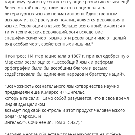
мировому единству соответствующее развитию языка ещё
более отстаёт вследствие роста в национально-
литературных языках нормативности. Единственным
выходом из всё растущих ножниц является революция в
языке. Революции в языке больше всего приближаются к
типу технических революций, хотя вследствие
специфических черт языка, эти революции имеют целый
ряд особых черт, свойственных лишь им."
II конгресс I Интернационала в 1867 г. принял одобренную
Марксом резолюцию: «...всеобщий язык и реформа
орфографии были бы всеобщим благом и весьма
содействовали бы единению народов и братству наций».
"Возможность сознательного языкотворчества научно
предвидели еще К.Маркс и Ф.Энгельс,
которые писали: "Само собой разумеется, что в свое время
индивиды целиком
возьмут под свой контроль и этот продукт человеческого
рода" (Маркс.К. и
Энгельс.Ф. Сочинения. Том 3, с.427)."
Сегодня многие общества/страны находятся на рубеже