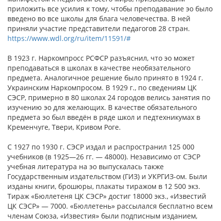
приложить все усилия к тому, чтобы преподавание эо было
введено во все школы для блага человечества. В ней
приняли участие представители педагогов 28 стран.
https://www.wdl.org/ru/item/11591/#
В 1923 г. Наркомпросс РСФСР разъяснил, что эо может
преподаваться в школах в качестве необязательного
предмета. Аналогичное решение было принято в 1924 г.
Украинским Наркомпросом. В 1929 г., по сведениям ЦК
СЭСР, примерно в 80 школах 24 городов велись занятия по
изучению эо для желающих. В качестве обязательного
предмета эо был введён в ряде школ и педтехникумах в
Кременчуге, Твери, Кривом Роге.
С 1927 по 1930 г. СЭСР издал и распространил 125 000
учебников (в 1925—26 гг. — 48000). Независимо от СЭСР
учебная литература на эо выпускалась также
Государственным издательством (ГИЗ) и УКРГИЗ-ом. Были
изданы книги, брошюры, плакаты тиражом в 12 500 экз.
Тираж «Бюллетеня ЦК СЭСР» достиг 18000 экз., «Известий
ЦК СЭСР» — 7000. «Бюллетень» рассылался бесплатно всем
членам Союза, «Известия» были подписным изданием,