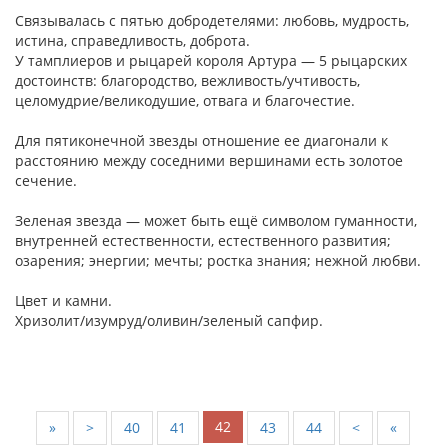
Связывалась с пятью добродетелями: любовь, мудрость,
истина, справедливость, доброта.
У тамплиеров и рыцарей короля Артура — 5 рыцарских
достоинств: благородство, вежливость/учтивость,
целомудрие/великодушие, отвага и благочестие.
Для пятиконечной звезды отношение ее диагонали к
расстоянию между соседними вершинами есть золотое
сечение.
Зеленая звезда — может быть ещё символом гуманности,
внутренней естественности, естественного развития;
озарения; энергии; мечты; ростка знания; нежной любви.
Цвет и камни.
Хризолит/изумруд/оливин/зеленый сапфир.
42
«
<
40
41
43
44
>
»