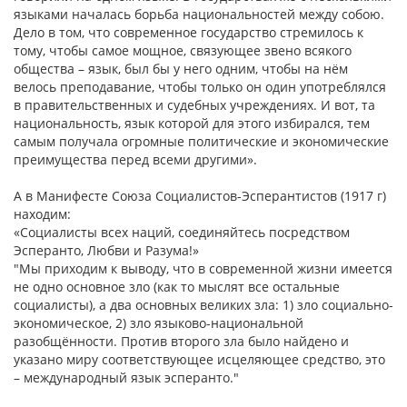
языками началась борьба национальностей между собою.
Дело в том, что современное государство стремилось к
тому, чтобы самое мощное, связующее звено всякого
общества – язык, был бы у него одним, чтобы на нём
велось преподавание, чтобы только он один употреблялся
в правительственных и судебных учреждениях. И вот, та
национальность, язык которой для этого избирался, тем
самым получала огромные политические и экономические
преимущества перед всеми другими».
А в Манифесте Союза Социалистов-Эсперантистов (1917 г)
находим:
«Социалисты всех наций, соединяйтесь посредством
Эсперанто, Любви и Разума!»
"Мы приходим к выводу, что в современной жизни имеется
не одно основное зло (как то мыслят все остальные
социалисты), а два основных великих зла: 1) зло социально-
экономическое, 2) зло языково-национальной
разобщённости. Против второго зла было найдено и
указано миру соответствующее исцеляющее средство, это
– международный язык эсперанто."