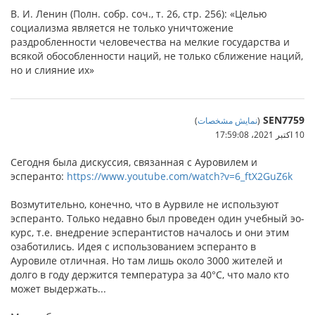
В. И. Ленин (Полн. собр. соч., т. 26, стр. 256): «Целью
социализма является не только уничтожение
раздробленности человечества на мелкие государства и
всякой обособленности наций, не только сближение наций,
но и слияние их»
SEN7759
(
نمایش مشخصات
)
10 اکتبر 2021،‏ 17:59:08
Сегодня была дискуссия, связанная с Ауровилем и
эсперанто:
https://www.youtube.com/watch?v=6_ftX2GuZ6k
Возмутительно, конечно, что в Аурвиле не используют
эсперанто. Только недавно был проведен один учебный эо-
курс, т.е. внедрение эсперантистов началось и они этим
озаботились. Идея с использованием эсперанто в
Ауровиле отличная. Но там лишь около 3000 жителей и
долго в году держится температура за 40°C, что мало кто
может выдержать...