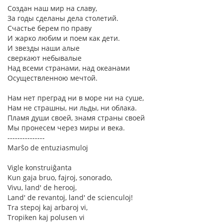
Создан наш мир на славу,
За годы сделаны дела столетий.
Счастье берем по праву
И жарко любим и поем как дети.
И звезды наши алые
сверкают небывалые
Над всеми странами, над океанами
Осуществленною мечтой.
Нам нет преград ни в море ни на суше,
Нам не страшны, ни льды, ни облака.
Пламя души своей, знамя страны своей
Мы пронесем через миры и века.
---------------
Marŝo de entuziasmuloj
Vigle konstruiĝanta
Kun gaja bruo, fajroj, sonorado,
Vivu, land' de herooj,
Land' de revantoj, land' de scienculoj!
Tra stepoj kaj arbaroj vi,
Tropiken kaj polusen vi