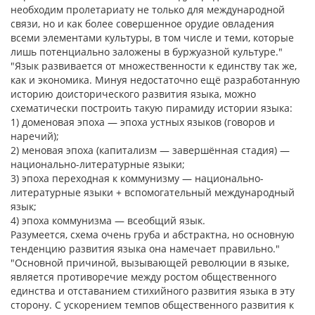
необходим пролетариату не только для международной
связи, но и как более совершенное орудие овладения
всеми элементами культуры, в том числе и теми, которые
лишь потенциально заложены в буржуазной культуре."
"Язык развивается от множественности к единству так же,
как и экономика. Минуя недостаточно ещё разработанную
историю доисторического развития языка, можно
схематически построить такую пирамиду истории языка:
1) доменовая эпоха — эпоха устных языков (говоров и
наречий);
2) меновая эпоха (капитализм — завершённая стадия) —
национально-литературные языки;
3) эпоха переходная к коммунизму — национально-
литературные языки + вспомогательный международный
язык;
4) эпоха коммунизма — всеобщий язык.
Разумеется, схема очень груба и абстрактна, но основную
тенденцию развития языка она намечает правильно."
"Основной причиной, вызывающей революции в языке,
является противоречие между ростом общественного
единства и отставанием стихийного развития языка в эту
сторону. С ускорением темпов общественного развития к