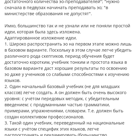
достаточного количества эо-преподавателей"; "нужно
сначала в педвузах начинать преподавать эо; "в
министерстве образования не допустят".
Имхо, большинство так и не узнали или не поняли простой
идеи, которая была здесь изложена.
Адаптированное изложение идеи.
1. Широко распространить эо на первом этапе можно лишь
в базовом варианте. Поскольку в этом случае легче убедить
различного рода скептиков, период обучения будет
достаточно коротким, учебник тонким и простота языка в
базовом варианте даст хорошие результаты по освоению
эо даже у учеников со слабыми способностями к изучению
языков.
2. Один начальный базовый учебник (не для младших
классов) легче создать. А он должен быть очень высокого
уровня: с учётом передовых методик, с убедительным
введением; с продуманными частью грамматики,
примерами, упражнениями, словарем. Т.е. должен быть
создан коллективом профессионалов.
3. Такой один учебник, переведенный на национальные
языки с учётом специфик этих языков, легче
распространять и рекламировать (большинство