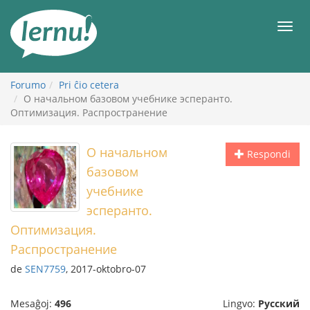
Al
la
Men
enhavo
Forumo
Pri ĉio cetera
О начальном базовом учебнике эсперанто.
Оптимизация. Распространение
О начальном
Respondi
базовом
учебнике
эсперанто.
Оптимизация.
Распространение
de
SEN7759
, 2017-oktobro-07
Mesaĝoj:
496
Lingvo:
Русский