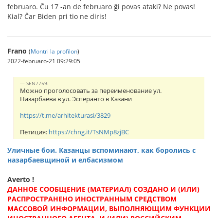
februaro. Ĉu 17 -an de februaro ĝi povas ataki? Ne povas!
Kial? Ĉar Biden pri tio ne diris!
Frano
(
Montri la profilon
)
2022-februaro-21 09:29:05
SEN7759:
Можно проголосовать за переименование ул.
Назарбаева в ул. Эсперанто в Казани
https://t.me/arhitekturasi/3829
Петиция:
https://chng.it/TsNMp8zjBC
Уличные бои. Казанцы вспоминают, как боролись с
назарбаевщиной и елбасизмом
Averto !
ДАННОЕ СООБЩЕНИЕ (МАТЕРИАЛ) СОЗДАНО И (ИЛИ)
РАСПРОСТРАНЕНО ИНОСТРАННЫМ СРЕДСТВОМ
МАССОВОЙ ИНФОРМАЦИИ, ВЫПОЛНЯЮЩИМ ФУНКЦИИ