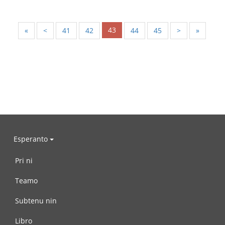
43
«
<
41
42
44
45
>
»
Esperanto
Pri ni
Teamo
Subtenu nin
Libro