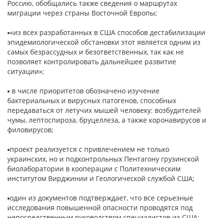
Россию, обобщались также сведения о маршрутах
миграции через страны Восточной Европы;
▪«из всех разработанных в США способов дестабилизации
эпидемиологической обстановки этот является одним из
самых безрассудных и безответственных, так как не
позволяет контролировать дальнейшее развитие
ситуации»;
▪ в числе приоритетов обозначено изучение
бактериальных и вирусных патогенов, способных
передаваться от летучих мышей человеку: возбудителей
чумы, лептоспироза, бруцеллеза, а также коронавирусов и
филовирусов;
▪проект реализуется с привлечением не только
украинских, но и подконтрольных Пентагону грузинской
биолаборатории в кооперации с Политехническим
институтом Вирджинии и Геологической службой США;
▪один из документов подтверждает, что все серьезные
исследования повышенной опасности проводятся под
непосредственным руководством специалистов из США;