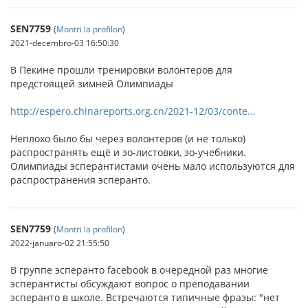
SEN7759
(
Montri la profilon
)
2021-decembro-03 16:50:30
В Пекине прошли тренировки волонтеров для
предстоящей зимней Олимпиады
http://espero.chinareports.org.cn/2021-12/03/conte...
Неплохо было бы через волонтеров (и не только)
распространять ещё и эо-листовки, эо-учебники.
Олимпиады эсперантистами очень мало используются для
распространения эсперанто.
SEN7759
(
Montri la profilon
)
2022-januaro-02 21:55:50
В группе эсперанто facebook в очередной раз многие
эсперантисты обсуждают вопрос о преподавании
эсперанто в школе. Встречаются типичные фразы: "нет