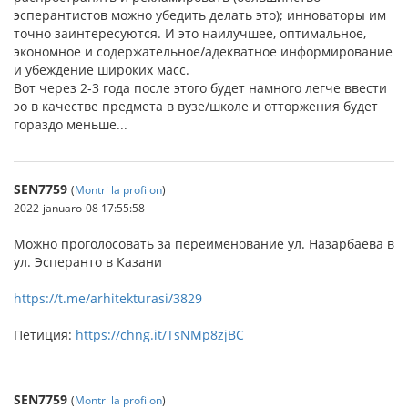
эсперантистов можно убедить делать это); инноваторы им
точно заинтересуются. И это наилучшее, оптимальное,
экономное и содержательное/адекватное информирование
и убеждение широких масс.
Вот через 2-3 года после этого будет намного легче ввести
эо в качестве предмета в вузе/школе и отторжения будет
гораздо меньше...
SEN7759
(
Montri la profilon
)
2022-januaro-08 17:55:58
Можно проголосовать за переименование ул. Назарбаева в
ул. Эсперанто в Казани
https://t.me/arhitekturasi/3829
Петиция:
https://chng.it/TsNMp8zjBC
SEN7759
(
Montri la profilon
)