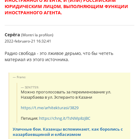
ИНОСТРАННОГО АГЕНТА, И (ИЛИ) РОССИЙСКИМ
ЮРИДИЧЕСКИМ ЛИЦОМ, ВЫПОЛНЯЮЩИМ ФУНКЦИИ
ИНОСТРАННОГО АГЕНТА.
Серёга
(Montri la profilon)
2022-februaro-21 16:32:41
Радио свобода - это лживое дерьмо, что бы чететь
материал из этого источника.
Frano:
SEN7759:
Можно проголосовать за переименование ул.
Назарбаева в ул. Эсперанто в Казани
https://t.me/arhitekturasi/3829
Петиция:
https://chng.it/TsNMp8zjBC
Уличные бои. Казанцы вспоминают, как боролись с
назарбаевщиной и елбасизмом