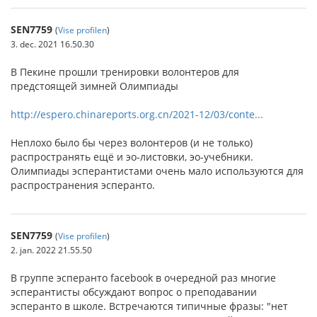
SEN7759
(
Vise profilen
)
3. dec. 2021 16.50.30
В Пекине прошли тренировки волонтеров для
предстоящей зимней Олимпиады
http://espero.chinareports.org.cn/2021-12/03/conte...
Неплохо было бы через волонтеров (и не только)
распространять ещё и эо-листовки, эо-учебники.
Олимпиады эсперантистами очень мало используются для
распространения эсперанто.
SEN7759
(
Vise profilen
)
2. jan. 2022 21.55.50
В группе эсперанто facebook в очередной раз многие
эсперантисты обсуждают вопрос о преподавании
эсперанто в школе. Встречаются типичные фразы: "нет