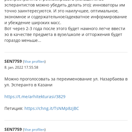
эсперантистов можно убедить делать это); инноваторы им
точно заинтересуются. И это наилучшее, оптимальное,
экономное и содержательное/адекватное информирование
и убеждение широких масс.
Вот через 2-3 года после этого будет намного легче ввести
эо в качестве предмета в вузе/школе и отторжения будет
гораздо меньше...
SEN7759
(
Vise profilen
)
8. jan. 2022 17.55.58
Можно проголосовать за переименование ул. Назарбаева в
ул. Эсперанто в Казани
https://t.me/arhitekturasi/3829
Петиция:
https://chng.it/TsNMp8zjBC
SEN7759
(
Vise profilen
)