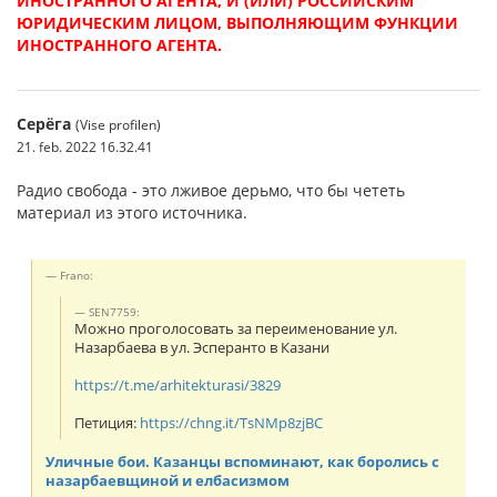
ИНОСТРАННОГО АГЕНТА, И (ИЛИ) РОССИЙСКИМ
ЮРИДИЧЕСКИМ ЛИЦОМ, ВЫПОЛНЯЮЩИМ ФУНКЦИИ
ИНОСТРАННОГО АГЕНТА.
Серёга
(Vise profilen)
21. feb. 2022 16.32.41
Радио свобода - это лживое дерьмо, что бы чететь
материал из этого источника.
Frano:
SEN7759:
Можно проголосовать за переименование ул.
Назарбаева в ул. Эсперанто в Казани
https://t.me/arhitekturasi/3829
Петиция:
https://chng.it/TsNMp8zjBC
Уличные бои. Казанцы вспоминают, как боролись с
назарбаевщиной и елбасизмом