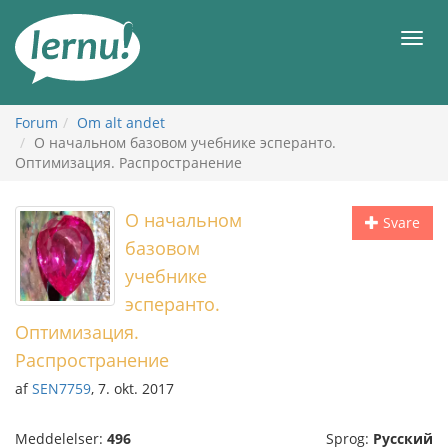
Til
indholdet
Men
Forum
Om alt andet
О начальном базовом учебнике эсперанто.
Оптимизация. Распространение
О начальном
Svare
базовом
учебнике
эсперанто.
Оптимизация.
Распространение
af
SEN7759
, 7. okt. 2017
Meddelelser:
496
Sprog:
Русский