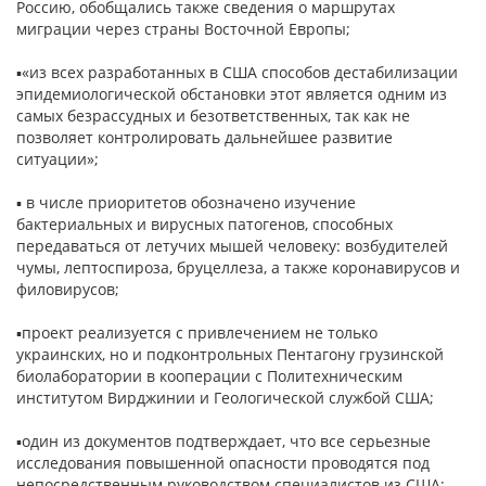
Россию, обобщались также сведения о маршрутах
миграции через страны Восточной Европы;
▪«из всех разработанных в США способов дестабилизации
эпидемиологической обстановки этот является одним из
самых безрассудных и безответственных, так как не
позволяет контролировать дальнейшее развитие
ситуации»;
▪ в числе приоритетов обозначено изучение
бактериальных и вирусных патогенов, способных
передаваться от летучих мышей человеку: возбудителей
чумы, лептоспироза, бруцеллеза, а также коронавирусов и
филовирусов;
▪проект реализуется с привлечением не только
украинских, но и подконтрольных Пентагону грузинской
биолаборатории в кооперации с Политехническим
институтом Вирджинии и Геологической службой США;
▪один из документов подтверждает, что все серьезные
исследования повышенной опасности проводятся под
непосредственным руководством специалистов из США;