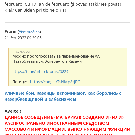
februaro. Ĉu 17 -an de februaro ĝi povas ataki? Ne povas!
Kial? Ĉar Biden pri tio ne diris!
Frano
(
Vise profilen
)
21. feb. 2022 09.29.05
SEN7759:
Можно проголосовать за переименование ул.
Назарбаева в ул. Эсперанто в Казани
https://t.me/arhitekturasi/3829
Петиция:
https://chng.it/TsNMp8zjBC
Уличные бои. Казанцы вспоминают, как боролись с
назарбаевщиной и елбасизмом
Averto !
ДАННОЕ СООБЩЕНИЕ (МАТЕРИАЛ) СОЗДАНО И (ИЛИ)
РАСПРОСТРАНЕНО ИНОСТРАННЫМ СРЕДСТВОМ
МАССОВОЙ ИНФОРМАЦИИ, ВЫПОЛНЯЮЩИМ ФУНКЦИИ