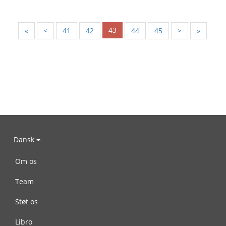
43
«
<
41
42
44
45
>
»
Dansk
Om os
Team
Støt os
Libro