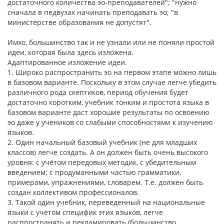
достаточного количества эо-преподавателей"; "нужно
сначала в педвузах начинать преподавать эо; "в
министерстве образования не допустят".
Имхо, большинство так и не узнали или не поняли простой
идеи, которая была здесь изложена.
Адаптированное изложение идеи.
1. Широко распространить эо на первом этапе можно лишь
в базовом варианте. Поскольку в этом случае легче убедить
различного рода скептиков, период обучения будет
достаточно коротким, учебник тонким и простота языка в
базовом варианте даст хорошие результаты по освоению
эо даже у учеников со слабыми способностями к изучению
языков.
2. Один начальный базовый учебник (не для младших
классов) легче создать. А он должен быть очень высокого
уровня: с учётом передовых методик, с убедительным
введением; с продуманными частью грамматики,
примерами, упражнениями, словарем. Т.е. должен быть
создан коллективом профессионалов.
3. Такой один учебник, переведенный на национальные
языки с учётом специфик этих языков, легче
распространять и рекламировать (большинство