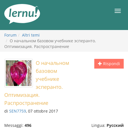
Vai
all’indice
Men
Forum
Altri temi
О начальном базовом учебнике эсперанто.
Оптимизация. Распространение
О начальном
Rispondi
базовом
учебнике
эсперанто.
Оптимизация.
Распространение
di
SEN7759
, 07 ottobre 2017
Messaggi:
496
Lingua:
Русский