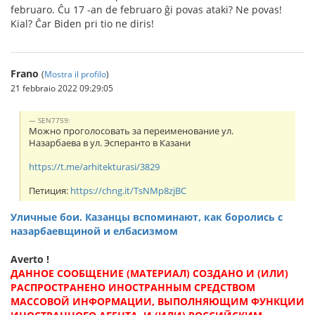
februaro. Ĉu 17 -an de februaro ĝi povas ataki? Ne povas!
Kial? Ĉar Biden pri tio ne diris!
Frano
(
Mostra il profilo
)
21 febbraio 2022 09:29:05
SEN7759:
Можно проголосовать за переименование ул.
Назарбаева в ул. Эсперанто в Казани
https://t.me/arhitekturasi/3829
Петиция:
https://chng.it/TsNMp8zjBC
Уличные бои. Казанцы вспоминают, как боролись с
назарбаевщиной и елбасизмом
Averto !
ДАННОЕ СООБЩЕНИЕ (МАТЕРИАЛ) СОЗДАНО И (ИЛИ)
РАСПРОСТРАНЕНО ИНОСТРАННЫМ СРЕДСТВОМ
МАССОВОЙ ИНФОРМАЦИИ, ВЫПОЛНЯЮЩИМ ФУНКЦИИ