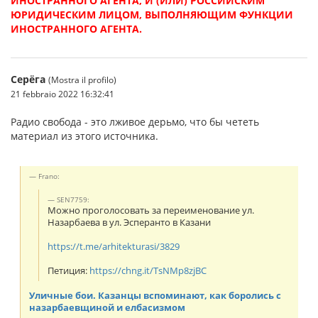
ИНОСТРАННОГО АГЕНТА, И (ИЛИ) РОССИЙСКИМ
ЮРИДИЧЕСКИМ ЛИЦОМ, ВЫПОЛНЯЮЩИМ ФУНКЦИИ
ИНОСТРАННОГО АГЕНТА.
Серёга
(Mostra il profilo)
21 febbraio 2022 16:32:41
Радио свобода - это лживое дерьмо, что бы чететь
материал из этого источника.
Frano:
SEN7759:
Можно проголосовать за переименование ул.
Назарбаева в ул. Эсперанто в Казани
https://t.me/arhitekturasi/3829
Петиция:
https://chng.it/TsNMp8zjBC
Уличные бои. Казанцы вспоминают, как боролись с
назарбаевщиной и елбасизмом