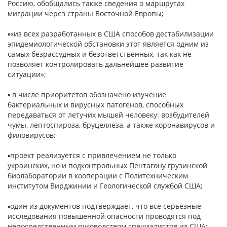
Россию, обобщались также сведения о маршрутах
миграции через страны Восточной Европы;
▪«из всех разработанных в США способов дестабилизации
эпидемиологической обстановки этот является одним из
самых безрассудных и безответственных, так как не
позволяет контролировать дальнейшее развитие
ситуации»;
▪ в числе приоритетов обозначено изучение
бактериальных и вирусных патогенов, способных
передаваться от летучих мышей человеку: возбудителей
чумы, лептоспироза, бруцеллеза, а также коронавирусов и
филовирусов;
▪проект реализуется с привлечением не только
украинских, но и подконтрольных Пентагону грузинской
биолаборатории в кооперации с Политехническим
институтом Вирджинии и Геологической службой США;
▪один из документов подтверждает, что все серьезные
исследования повышенной опасности проводятся под
непосредственным руководством специалистов из США;