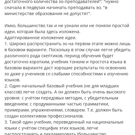
достаточного количества эо-преподавателей"; "нужно
сначала в педвузах начинать преподавать эо; "в
министерстве образования не допустят".
Имхо, большинство так и не узнали или не поняли простой
идеи, которая была здесь изложена.
Адаптированное изложение идеи.
1. Широко распространить эо на первом этапе можно лишь
в базовом варианте. Поскольку в этом случае легче убедить
различного рода скептиков, период обучения будет
достаточно коротким, учебник тонким и простота языка в
базовом варианте даст хорошие результаты по освоению
эо даже у учеников со слабыми способностями к изучению
языков.
2. Один начальный базовый учебник (не для младших
классов) легче создать. А он должен быть очень высокого
уровня: с учётом передовых методик, с убедительным
введением; с продуманными частью грамматики,
примерами, упражнениями, словарем. Т.е. должен быть
создан коллективом профессионалов.
3. Такой один учебник, переведенный на национальные
языки с учётом специфик этих языков, легче
распространять и рекламировать (большинство