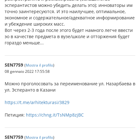
эсперантистов можно убедить делать это); инноваторы им
точно заинтересуются. И это наилучшее, оптимальное,
экономное и содержательное/адекватное информирование
и убеждение широких масс.
Вот через 2-3 года после этого будет намного легче ввести
эо в качестве предмета в вузе/школе и отторжения будет
гораздо меньше...
SEN7759
(
Mostra il profilo
)
08 gennaio 2022 17:55:58
Можно проголосовать за переименование ул. Назарбаева в
ул. Эсперанто в Казани
https://t.me/arhitekturasi/3829
Петиция:
https://chng.it/TsNMp8zjBC
SEN7759
(
Mostra il profilo
)