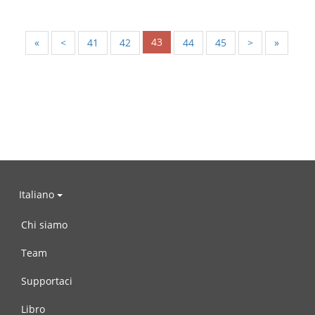
43
«
<
41
42
44
45
>
»
Italiano
Chi siamo
Team
Supportaci
Libro