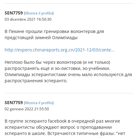
SEN7759
(
Mostra il profilo
)
03 dicembre 2021 16:50:30
В Пекине прошли тренировки волонтеров для
предстоящей зимней Олимпиады
http://espero.chinareports.org.cn/2021-12/03/conte...
Неплохо было бы через волонтеров (и не только)
распространять ещё и эо-листовки, эо-учебники.
Олимпиады эсперантистами очень мало используются для
распространения эсперанто.
SEN7759
(
Mostra il profilo
)
02 gennaio 2022 21:55:50
В группе эсперанто facebook в очередной раз многие
эсперантисты обсуждают вопрос о преподавании
эсперанто в школе. Встречаются типичные фразы: "нет