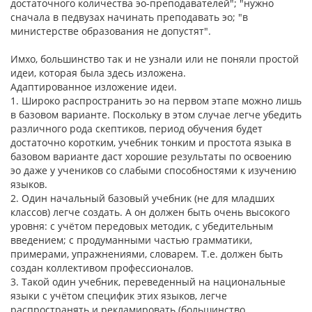
достаточного количества эо-преподавателей"; "нужно
сначала в педвузах начинать преподавать эо; "в
министерстве образования не допустят".
Имхо, большинство так и не узнали или не поняли простой
идеи, которая была здесь изложена.
Адаптированное изложение идеи.
1. Широко распространить эо на первом этапе можно лишь
в базовом варианте. Поскольку в этом случае легче убедить
различного рода скептиков, период обучения будет
достаточно коротким, учебник тонким и простота языка в
базовом варианте даст хорошие результаты по освоению
эо даже у учеников со слабыми способностями к изучению
языков.
2. Один начальный базовый учебник (не для младших
классов) легче создать. А он должен быть очень высокого
уровня: с учётом передовых методик, с убедительным
введением; с продуманными частью грамматики,
примерами, упражнениями, словарем. Т.е. должен быть
создан коллективом профессионалов.
3. Такой один учебник, переведенный на национальные
языки с учётом специфик этих языков, легче
распространять и рекламировать (большинство