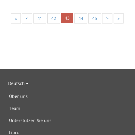
43
«
<
41
42
44
45
>
»
Deutsch
Über uns
Team
Unterstützen Sie uns
Libro