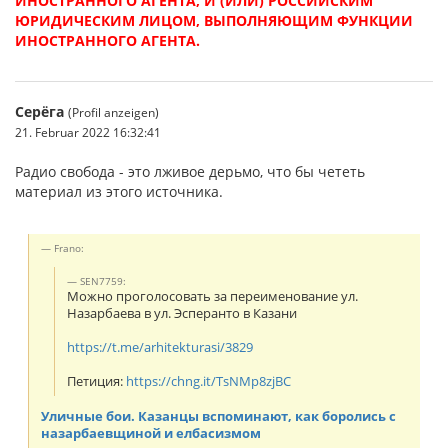
ИНОСТРАННОГО АГЕНТА, И (ИЛИ) РОССИЙСКИМ
ЮРИДИЧЕСКИМ ЛИЦОМ, ВЫПОЛНЯЮЩИМ ФУНКЦИИ
ИНОСТРАННОГО АГЕНТА.
Серёга
(Profil anzeigen)
21. Februar 2022 16:32:41
Радио свобода - это лживое дерьмо, что бы чететь
материал из этого источника.
Frano:
SEN7759:
Можно проголосовать за переименование ул.
Назарбаева в ул. Эсперанто в Казани
https://t.me/arhitekturasi/3829
Петиция:
https://chng.it/TsNMp8zjBC
Уличные бои. Казанцы вспоминают, как боролись с
назарбаевщиной и елбасизмом