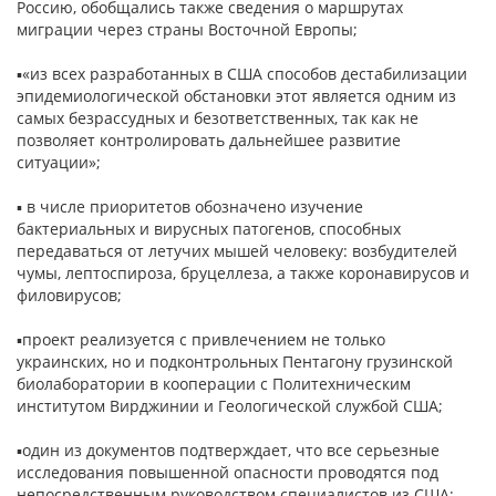
Россию, обобщались также сведения о маршрутах
миграции через страны Восточной Европы;
▪«из всех разработанных в США способов дестабилизации
эпидемиологической обстановки этот является одним из
самых безрассудных и безответственных, так как не
позволяет контролировать дальнейшее развитие
ситуации»;
▪ в числе приоритетов обозначено изучение
бактериальных и вирусных патогенов, способных
передаваться от летучих мышей человеку: возбудителей
чумы, лептоспироза, бруцеллеза, а также коронавирусов и
филовирусов;
▪проект реализуется с привлечением не только
украинских, но и подконтрольных Пентагону грузинской
биолаборатории в кооперации с Политехническим
институтом Вирджинии и Геологической службой США;
▪один из документов подтверждает, что все серьезные
исследования повышенной опасности проводятся под
непосредственным руководством специалистов из США;