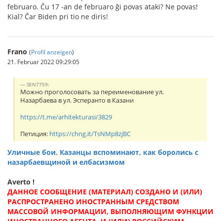
februaro. Ĉu 17 -an de februaro ĝi povas ataki? Ne povas!
Kial? Ĉar Biden pri tio ne diris!
Frano
(
Profil anzeigen
)
21. Februar 2022 09:29:05
SEN7759:
Можно проголосовать за переименование ул.
Назарбаева в ул. Эсперанто в Казани
https://t.me/arhitekturasi/3829
Петиция:
https://chng.it/TsNMp8zjBC
Уличные бои. Казанцы вспоминают, как боролись с
назарбаевщиной и елбасизмом
Averto !
ДАННОЕ СООБЩЕНИЕ (МАТЕРИАЛ) СОЗДАНО И (ИЛИ)
РАСПРОСТРАНЕНО ИНОСТРАННЫМ СРЕДСТВОМ
МАССОВОЙ ИНФОРМАЦИИ, ВЫПОЛНЯЮЩИМ ФУНКЦИИ