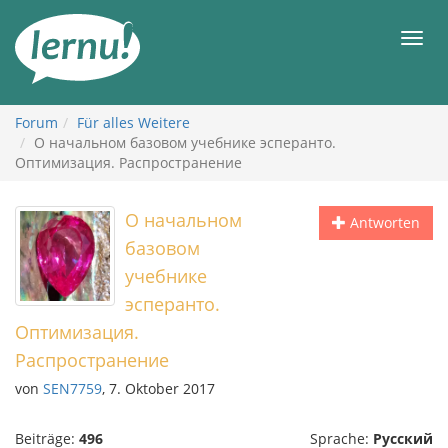
Zum
Inhalt
Men
Forum
Für alles Weitere
О начальном базовом учебнике эсперанто.
Оптимизация. Распространение
О начальном
Antworten
базовом
учебнике
эсперанто.
Оптимизация.
Распространение
von
SEN7759
, 7. Oktober 2017
Beiträge:
496
Sprache:
Русский