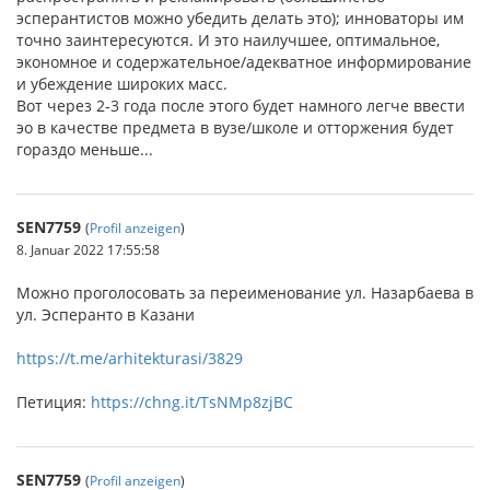
эсперантистов можно убедить делать это); инноваторы им
точно заинтересуются. И это наилучшее, оптимальное,
экономное и содержательное/адекватное информирование
и убеждение широких масс.
Вот через 2-3 года после этого будет намного легче ввести
эо в качестве предмета в вузе/школе и отторжения будет
гораздо меньше...
SEN7759
(
Profil anzeigen
)
8. Januar 2022 17:55:58
Можно проголосовать за переименование ул. Назарбаева в
ул. Эсперанто в Казани
https://t.me/arhitekturasi/3829
Петиция:
https://chng.it/TsNMp8zjBC
SEN7759
(
Profil anzeigen
)