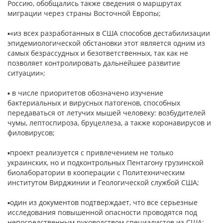
Россию, обобщались также сведения о маршрутах
миграции через страны Восточной Европы;
▪«из всех разработанных в США способов дестабилизации
эпидемиологической обстановки этот является одним из
самых безрассудных и безответственных, так как не
позволяет контролировать дальнейшее развитие
ситуации»;
▪ в числе приоритетов обозначено изучение
бактериальных и вирусных патогенов, способных
передаваться от летучих мышей человеку: возбудителей
чумы, лептоспироза, бруцеллеза, а также коронавирусов и
филовирусов;
▪проект реализуется с привлечением не только
украинских, но и подконтрольных Пентагону грузинской
биолаборатории в кооперации с Политехническим
институтом Вирджинии и Геологической службой США;
▪один из документов подтверждает, что все серьезные
исследования повышенной опасности проводятся под
непосредственным руководством специалистов из США;