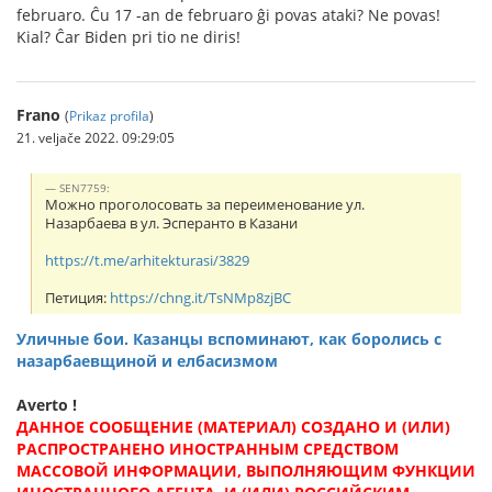
februaro. Ĉu 17 -an de februaro ĝi povas ataki? Ne povas!
Kial? Ĉar Biden pri tio ne diris!
Frano
(
Prikaz profila
)
21. veljače 2022. 09:29:05
SEN7759:
Можно проголосовать за переименование ул.
Назарбаева в ул. Эсперанто в Казани
https://t.me/arhitekturasi/3829
Петиция:
https://chng.it/TsNMp8zjBC
Уличные бои. Казанцы вспоминают, как боролись с
назарбаевщиной и елбасизмом
Averto !
ДАННОЕ СООБЩЕНИЕ (МАТЕРИАЛ) СОЗДАНО И (ИЛИ)
РАСПРОСТРАНЕНО ИНОСТРАННЫМ СРЕДСТВОМ
МАССОВОЙ ИНФОРМАЦИИ, ВЫПОЛНЯЮЩИМ ФУНКЦИИ