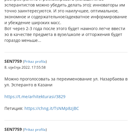
эсперантистов можно убедить делать это); инноваторы им
точно заинтересуются. И это наилучшее, оптимальное,
экономное и содержательное/адекватное информирование
и убеждение широких масс.
Вот через 2-3 года после этого будет намного легче ввести
эо в качестве предмета в вузе/школе и отторжения будет
гораздо меньше...
SEN7759
(
Prikaz profila
)
8. siječnja 2022. 17:55:58
Можно проголосовать за переименование ул. Назарбаева в
ул. Эсперанто в Казани
https://t.me/arhitekturasi/3829
Петиция:
https://chng.it/TsNMp8zjBC
SEN7759
(
Prikaz profila
)