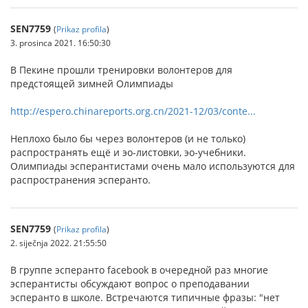
SEN7759
(
Prikaz profila
)
3. prosinca 2021. 16:50:30
В Пекине прошли тренировки волонтеров для
предстоящей зимней Олимпиады
http://espero.chinareports.org.cn/2021-12/03/conte...
Неплохо было бы через волонтеров (и не только)
распространять ещё и эо-листовки, эо-учебники.
Олимпиады эсперантистами очень мало используются для
распространения эсперанто.
SEN7759
(
Prikaz profila
)
2. siječnja 2022. 21:55:50
В группе эсперанто facebook в очередной раз многие
эсперантисты обсуждают вопрос о преподавании
эсперанто в школе. Встречаются типичные фразы: "нет