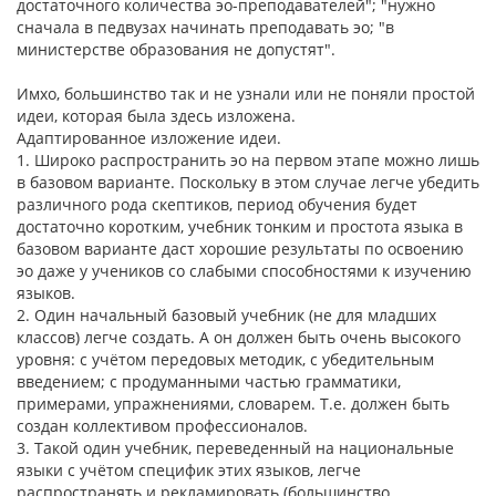
достаточного количества эо-преподавателей"; "нужно
сначала в педвузах начинать преподавать эо; "в
министерстве образования не допустят".
Имхо, большинство так и не узнали или не поняли простой
идеи, которая была здесь изложена.
Адаптированное изложение идеи.
1. Широко распространить эо на первом этапе можно лишь
в базовом варианте. Поскольку в этом случае легче убедить
различного рода скептиков, период обучения будет
достаточно коротким, учебник тонким и простота языка в
базовом варианте даст хорошие результаты по освоению
эо даже у учеников со слабыми способностями к изучению
языков.
2. Один начальный базовый учебник (не для младших
классов) легче создать. А он должен быть очень высокого
уровня: с учётом передовых методик, с убедительным
введением; с продуманными частью грамматики,
примерами, упражнениями, словарем. Т.е. должен быть
создан коллективом профессионалов.
3. Такой один учебник, переведенный на национальные
языки с учётом специфик этих языков, легче
распространять и рекламировать (большинство