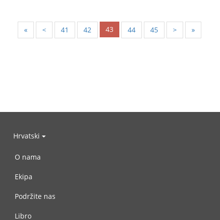
43
«
<
41
42
44
45
>
»
Hrvatski
O nama
Ekipa
Podržite nas
Libro