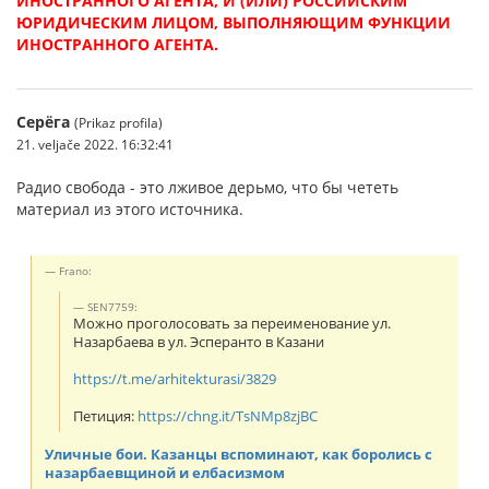
ИНОСТРАННОГО АГЕНТА, И (ИЛИ) РОССИЙСКИМ
ЮРИДИЧЕСКИМ ЛИЦОМ, ВЫПОЛНЯЮЩИМ ФУНКЦИИ
ИНОСТРАННОГО АГЕНТА.
Серёга
(Prikaz profila)
21. veljače 2022. 16:32:41
Радио свобода - это лживое дерьмо, что бы чететь
материал из этого источника.
Frano:
SEN7759:
Можно проголосовать за переименование ул.
Назарбаева в ул. Эсперанто в Казани
https://t.me/arhitekturasi/3829
Петиция:
https://chng.it/TsNMp8zjBC
Уличные бои. Казанцы вспоминают, как боролись с
назарбаевщиной и елбасизмом