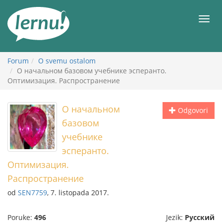
Sadržaj
Meni
Forum
O svemu ostalom
О начальном базовом учебнике эсперанто.
Оптимизация. Распространение
О начальном
Odgovori
базовом
учебнике
эсперанто.
Оптимизация.
Распространение
od
SEN7759
, 7. listopada 2017.
Poruke:
496
Jezik:
Русский