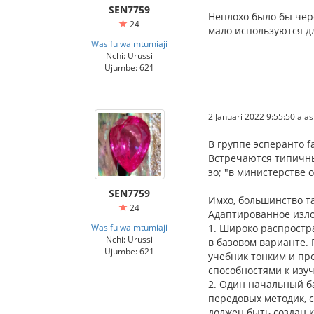
SEN7759
Неплохо было бы чер
24
мало используются д
Wasifu wa mtumiaji
Nchi: Urussi
Ujumbe: 621
2 Januari 2022 9:55:50 alasi
В группе эсперанто 
Встречаются типичны
эо; "в министерстве 
SEN7759
Имхо, большинство та
24
Адаптированное изл
Wasifu wa mtumiaji
1. Широко распростр
Nchi: Urussi
в базовом варианте. 
Ujumbe: 621
учебник тонким и пр
способностями к изу
2. Один начальный ба
передовых методик, 
должен быть создан 