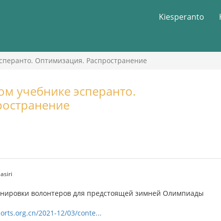
Kiesperanto
эсперанто. Оптимизация. Распространение
м учебнике эсперанто.
ространение
asiri
енировки волонтеров для предстоящей зимней Олимпиады
orts.org.cn/2021-12/03/conte...