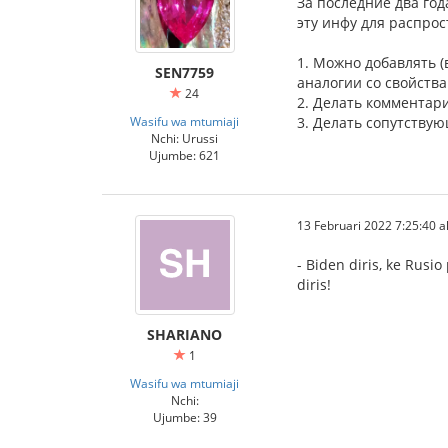
За последние два го
эту инфу для распро
1. Можно добавлять 
SEN7759
аналогии со свойства
24
2. Делать комментар
Wasifu wa mtumiaji
3. Делать сопутству
Nchi: Urussi
Ujumbe: 621
13 Februari 2022 7:25:40 al
- Biden diris, ke Rusi
diris!
SHARIANO
1
Wasifu wa mtumiaji
Nchi:
Ujumbe: 39