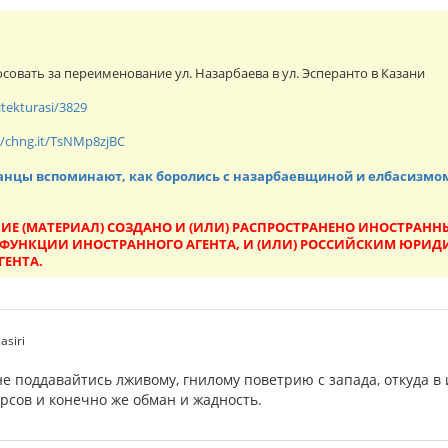
овать за переименование ул. Назарбаева в ул. Эсперанто в Казани
itekturasi/3829
//chng.it/TsNMp8zjBC
анцы вспоминают, как боролись с назарбаевщиной и елбасизмо
ИЕ (МАТЕРИАЛ) СОЗДАНО И (ИЛИ) РАСПРОСТРАНЕНО ИНОСТРА
УНКЦИИ ИНОСТРАННОГО АГЕНТА, И (ИЛИ) РОССИЙСКИМ ЮРИ
ГЕНТА.
asiri
не поддавайтись лживому, гнилому поветрию с запада, откуда 
рсов и конечно же обман и жадность.