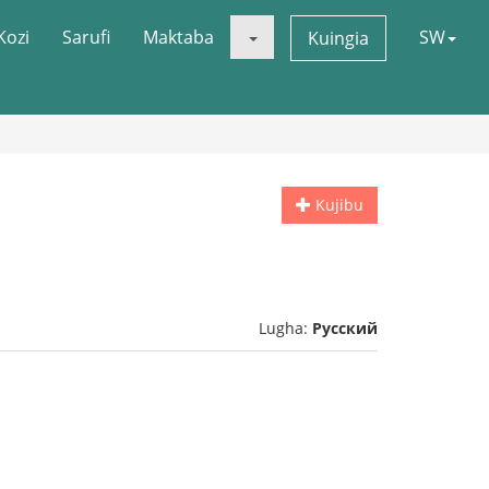
Kozi
Sarufi
Maktaba
SW
Kuingia
Kujibu
Lugha:
Русский