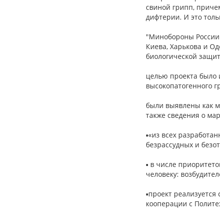
свиной грипп, причем
дифтерии. И это толь
"Минобороны России 
Киева, Харькова и Од
биологической защит
целью проекта было 
высокопатогенного гр
были выявлены как м
также сведения о ма
▪«из всех разработа
безрассудных и безот
▪ в числе приоритет
человеку: возбудител
▪проект реализуется
кооперации с Полите