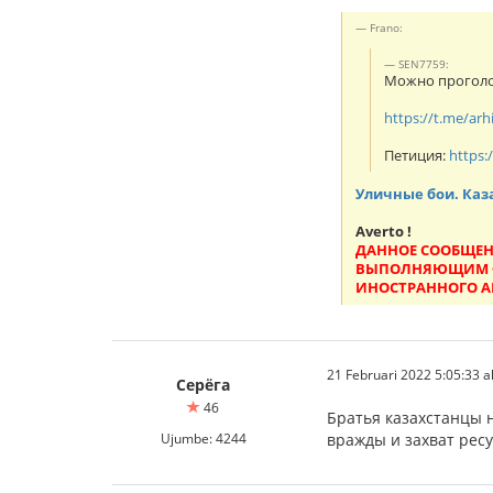
Frano:
SEN7759:
Можно проголос
https://t.me/arh
Петиция:
https:
Уличные бои. Каз
Averto !
ДАННОЕ СООБЩЕН
ВЫПОЛНЯЮЩИМ Ф
ИНОСТРАННОГО А
21 Februari 2022 5:05:33 al
Серёга
46
Братья казахстанцы 
Ujumbe: 4244
вражды и захват ресу