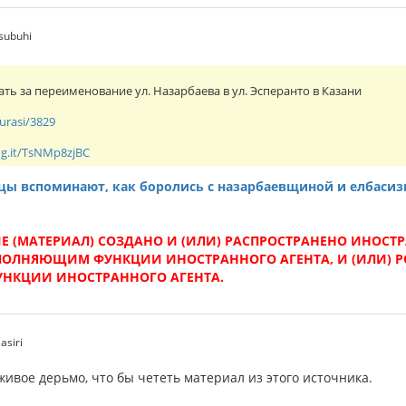
asubuhi
ь за переименование ул. Назарбаева в ул. Эсперанто в Казани
turasi/3829
ng.it/TsNMp8zjBC
цы вспоминают, как боролись с назарбаевщиной и елбаси
 (МАТЕРИАЛ) СОЗДАНО И (ИЛИ) РАСПРОСТРАНЕНО ИНОС
ОЛНЯЮЩИМ ФУНКЦИИ ИНОСТРАННОГО АГЕНТА, И (ИЛИ) 
КЦИИ ИНОСТРАННОГО АГЕНТА.
asiri
лживое дерьмо, что бы чететь материал из этого источника.