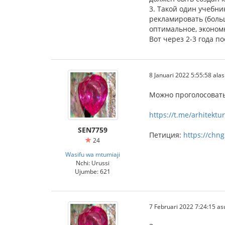
3. Такой один учебн
рекламировать (боль
оптимальное, эконом
Вот через 2-3 года п
8 Januari 2022 5:55:58 alasi
Можно проголосовать
https://t.me/arhitektu
SEN7759
Петиция:
https://chn
24
Wasifu wa mtumiaji
Nchi: Urussi
Ujumbe: 621
7 Februari 2022 7:24:15 as