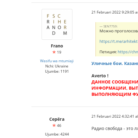
21 Februari 2022 9:29:05 
SEN7759:
Можно проголосоват
https://t.me/arhitek
Frano
Петиция:
https://ch
19
Wasifu wa mtumiaji
Уличные бои. Казан
Nchi: Ukraine
Ujumbe: 1191
Averto !
ДАННОЕ СООБЩЕНИЕ
ИНФОРМАЦИИ, ВЫП
ВЫПОЛНЯЮЩИМ ФУН
21 Februari 2022 4:32:41 al
Серёга
46
Радио свобода - это 
Ujumbe: 4244