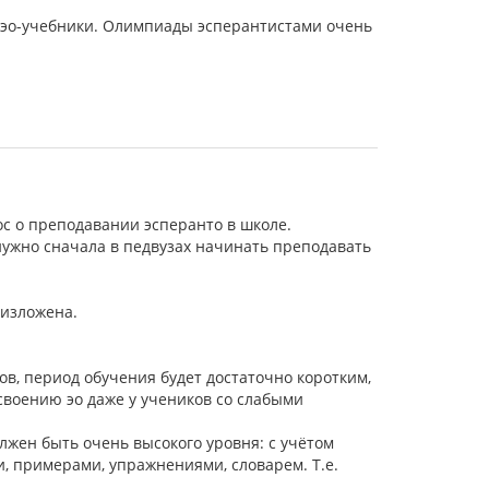
, эо-учебники. Олимпиады эсперантистами очень
ос о преподавании эсперанто в школе.
нужно сначала в педвузах начинать преподавать
 изложена.
ов, период обучения будет достаточно коротким,
своению эо даже у учеников со слабыми
олжен быть очень высокого уровня: с учётом
, примерами, упражнениями, словарем. Т.е.