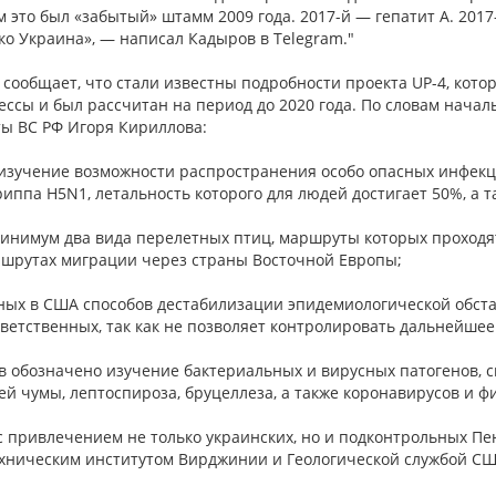
 это был «забытый» штамм 2009 года. 2017-й — гепатит А. 201
ко Украина», — написал Кадыров в Telegram."
сообщает, что стали известны подробности проекта UP-4, кот
ессы и был рассчитан на период до 2020 года. По словам нача
ы ВС РФ Игоря Кириллова:
изучение возможности распространения особо опасных инфекц
иппа H5N1, летальность которого для людей достигает 50%, а 
инимум два вида перелетных птиц, маршруты которых проходя
ршрутах миграции через страны Восточной Европы;
нных в США способов дестабилизации эпидемиологической обста
ветственных, так как не позволяет контролировать дальнейшее
ов обозначено изучение бактериальных и вирусных патогенов, 
ей чумы, лептоспироза, бруцеллеза, а также коронавирусов и ф
 с привлечением не только украинских, но и подконтрольных Пе
хническим институтом Вирджинии и Геологической службой СШ