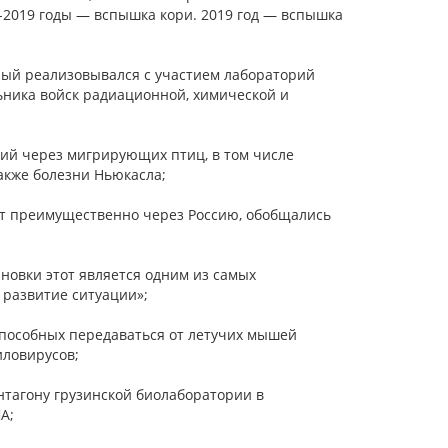
7-2019 годы — вспышка кори. 2019 год — вспышка
орый реализовывался с участием лабораторий
льника войск радиационной, химической и
ий через мигрирующих птиц, в том числе
также болезни Ньюкасла;
т преимущественно через Россию, обобщались
новки этот является одним из самых
 развитие ситуации»;
способных передаваться от летучих мышей
иловирусов;
нтагону грузинской биолаборатории в
А;