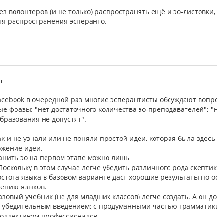
ез волонтеров (и не только) распространять ещё и эо-листовки
ля распространения эсперанто.
ri
facebook в очередной раз многие эсперантисты обсуждают вопр
е фразы: "нет достаточного количества эо-преподавателей"; "
образования не допустят".
к и не узнали или не поняли простой идеи, которая была здесь
ожение идеи.
анить эо на первом этапе можно лишь
Поскольку в этом случае легче убедить различного рода скептик
остота языка в базовом варианте даст хорошие результаты по о
чению языков.
зовый учебник (не для младших классов) легче создать. А он д
с убедительным введением; с продуманными частью грамматики
коллективом профессионалов.