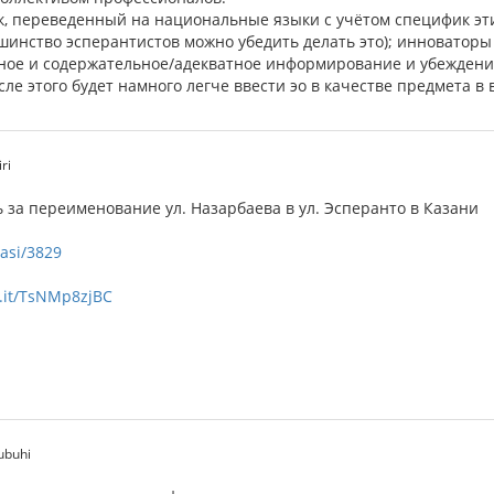
ик, переведенный на национальные языки с учётом специфик эти
шинство эсперантистов можно убедить делать это); инноваторы
ное и содержательное/адекватное информирование и убеждени
осле этого будет намного легче ввести эо в качестве предмета в
ri
 за переименование ул. Назарбаева в ул. Эсперанто в Казани
rasi/3829
g.it/TsNMp8zjBC
ubuhi