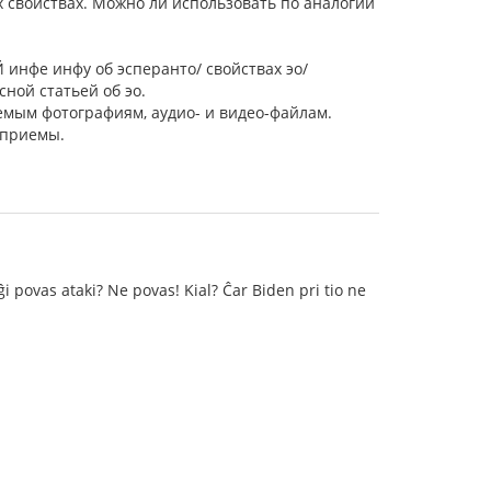
 свойствах. Можно ли использовать по аналогии
 инфе инфу об эсперанто/ свойствах эо/
ной статьей об эо.
емым фотографиям, аудио- и видео-файлам.
 приемы.
i povas ataki? Ne povas! Kial? Ĉar Biden pri tio ne