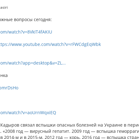
asiri
ожные вопросы сегодня:
com/watch?v=8VkIT4fAKIU
ttps://www.youtube.com/watch?v=rFWCdgEqWbk
com/watch?app=desktop&v=ZL...
ынка
FbmrDsHo
.com/watch?v=aoUrnWqxiEQ
Кадыров связал вспышки опасных болезней на Украине в период
 «2008 год — вирусный гепатит. 2009 год — вспышка геморраг
в 2014-м и в 2015-м. 2012 год — корь. 2016 год — вспышка стра