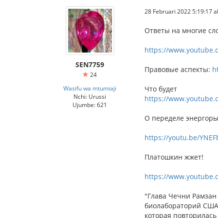
28 Februari 2022 5:19:17 al
Ответы на многие сл
https://www.youtube.
SEN7759
Правовые аспекты:
h
24
Wasifu wa mtumiaji
Что будет
Nchi: Urussi
https://www.youtube.
Ujumbe: 621
О переделе энергор
https://youtu.be/YNE
Платошкин жжет!
https://www.youtube
"Глава Чечни Рамзан 
биолабораторий США.
которая повторилась 