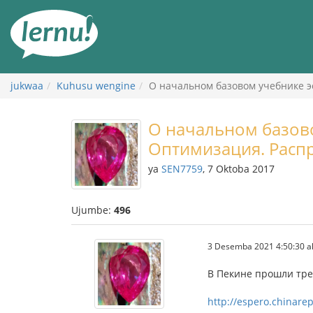
Kwa
maudhui
jukwaa
Kuhusu wengine
О начальном базовом учебнике 
О начальном базово
Оптимизация. Расп
ya
SEN7759
, 7 Oktoba 2017
Ujumbe:
496
3 Desemba 2021 4:50:30 al
В Пекине прошли тр
http://espero.chinarep