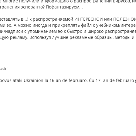
да многие получили информацию о распространении вирусов, их
странения эсперанто? Пофантазируем...
(вставлять в...) к распространяемой ИНТЕРЕСНОЙ или ПОЛЕЗНОЙ
ми эо. А можно иногда и прикреплять файл с учебником/интерес
ии/надписи с упоминанием эо к быстро и широко распространя
ющую рекламу, используя лучшие рекламные образцы, методы и
asiri
o povus ataki Ukrainion la 16-an de februaro. Ĉu 17 -an de februaro ĝ