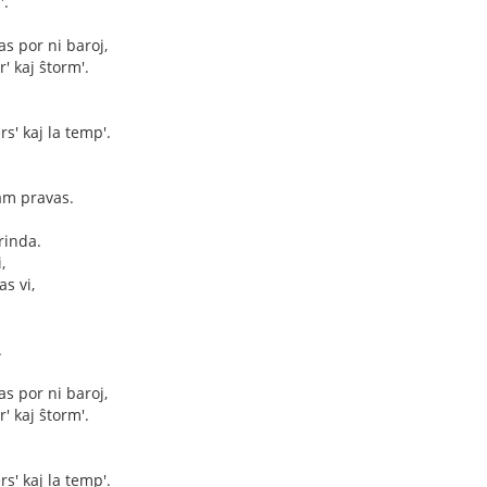
'.
as por ni baroj,
' kaj ŝtorm'.
rs' kaj la temp'.
iam pravas.
rinda.
,
s vi,
.
as por ni baroj,
' kaj ŝtorm'.
rs' kaj la temp'.