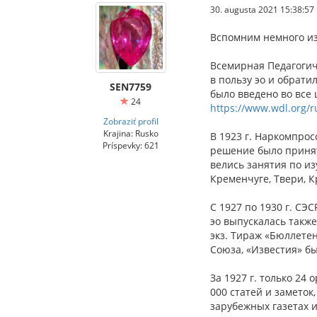
30. augusta 2021 15:38:57
Вспомним немного из 
Всемирная Педагогич
в пользу эо и обрати
SEN7759
было введено во все 
24
https://www.wdl.org/r
Zobraziť profil
Krajina: Rusko
В 1923 г. Наркомпрос
Príspevky: 621
решение было принято
велись занятия по из
Кременчуге, Твери, К
С 1927 по 1930 г. СЭ
эо выпускалась такж
экз. Тираж «Бюллетен
Союза, «Известия» б
За 1927 г. только 24
000 статей и замето
зарубежных газетах и