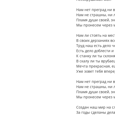
Нам нет преград ни в
Нам не страшны, ни л
Пламя души своей, з
Мы пронесем через м
Нам ли стоять на мес
В своих дерзаниях вс
Труд наш есть дело ч
Есть дело доблести и
К станку ли ты склон
В скалу ли ты врубае
Мечта прекрасная, е
Уже зовет тебя впере
Нам нет преград ни в
Нам не страшны, ни л
Пламя души своей, з
Мы пронесем через м
Создан наш мир на сл
За годы сделаны дела