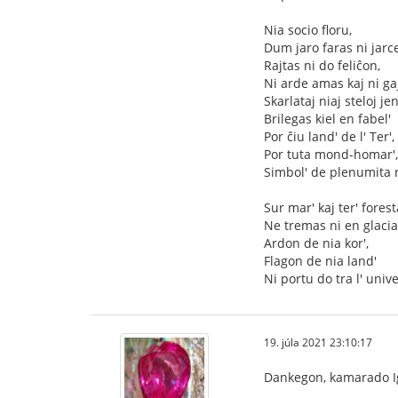
Nia socio floru,
Dum jaro faras ni jarc
Rajtas ni do feliĉon,
Ni arde amas kaj ni ga
Skarlataj niaj steloj je
Brilegas kiel en fabel'
Por ĉiu land' de l' Ter',
Por tuta mond-homar',
Simbol' de plenumita r
Sur mar' kaj ter' forest
Ne tremas ni en glaciar
Ardon de nia kor',
Flagon de nia land'
Ni portu do tra l' unive
19. júla 2021 23:10:17
Dankegon, kamarado I