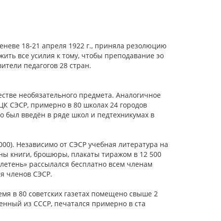
еневе 18-21 апреля 1922 г., приняла резолюцию
жить все усилия к тому, чтобы преподавание эо
ители педагогов 28 стран.
честве необязательного предмета. Аналогичное
ЦК СЭСР, примерно в 80 школах 24 городов
о был введён в ряде школ и педтехникумах в
8000). Независимо от СЭСР учебная литература на
аны книги, брошюры, плакаты тиражом в 12 500
юллетень» рассылался бесплатно всем членам
я членов СЭСР.
ремя в 80 советских газетах помещено свыше 2
енный из СССР, печатался примерно в ста