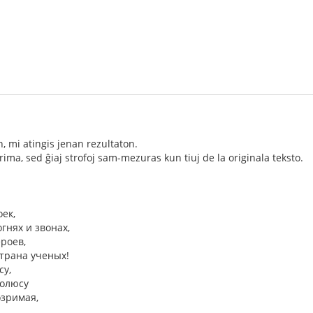
 mi atingis jenan rezultaton.
rima, sed ĝiaj strofoj sam-mezuras kun tiuj de la originala teksto.
оек,
огнях и звонах,
ероев,
страна ученых!
су,
полюсу
озримая,