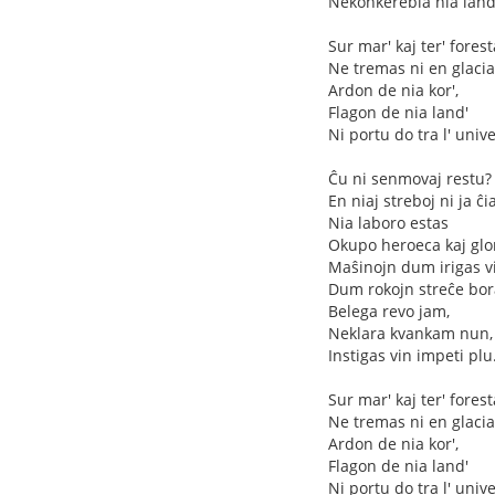
Nekonkerebla nia land
Sur mar' kaj ter' forest
Ne tremas ni en glaciar
Ardon de nia kor',
Flagon de nia land'
Ni portu do tra l' unive
Ĉu ni senmovaj restu?
En niaj streboj ni ja ĉ
Nia laboro estas
Okupo heroeca kaj glo
Maŝinojn dum irigas vi
Dum rokojn streĉe bora
Belega revo jam,
Neklara kvankam nun,
Instigas vin impeti plu
Sur mar' kaj ter' forest
Ne tremas ni en glaciar
Ardon de nia kor',
Flagon de nia land'
Ni portu do tra l' unive