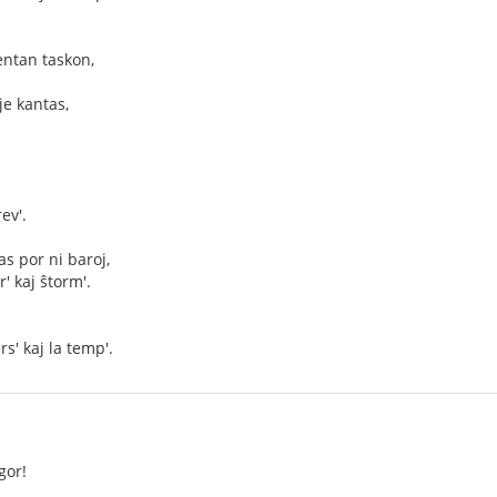
entan taskon,
je kantas,
n
ev'.
as por ni baroj,
' kaj ŝtorm'.
rs' kaj la temp'.
gor!