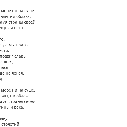
 море ни на суше,
ьды, ни облака.
намя страны своей
иры и века.
те?
егда мы правы.
ести,
 подвиг славы.
яешься,
шься-
ще не ясная,
д.
 море ни на суше,
ьды, ни облака.
намя страны своей
иры и века.
аву,
 столетий.