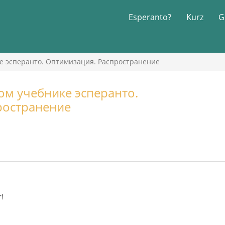
Esperanto?
Kurz
G
е эсперанто. Оптимизация. Распространение
м учебнике эсперанто.
ространение
!