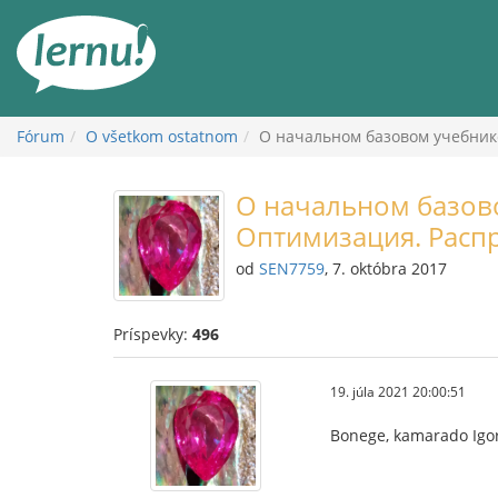
Späť
na
obsah
Fórum
O všetkom ostatnom
О начальном базовом учебник
О начальном базово
Оптимизация. Расп
od
SEN7759
, 7. októbra 2017
Príspevky:
496
19. júla 2021 20:00:51
Bonege, kamarado Igor