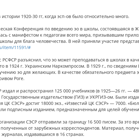
истории 1920-30 гг, когда эсп-ов было относительно много.
еская Конференция по введению эо в школы, состоявшаяся в Ж
лась с манифестом к педагогам всего мира, призывавшим прило
школы для блага человечества. В ней приняли участие представ
u/item/11591/#
с РСФСР разъяснил, что эо может преподаваться в школах в ка
 в 1924 г. Украинским Наркомпросом. В 1929 г., по сведениям 
учению эо для желающих. В качестве обязательного предмета э
ривом Роге.
СР издал и распространил 125 000 учебников (в 1925—26 гг. — 4
е Государственным издательством (ГИЗ) и УКРГИЗ-ом. Были изд
я ЦК СЭСР» достиг 18000 экз., «Известий ЦК СЭСР» — 7000. «Б
ыли подписным изданием, предназначенным для целей обучени
 организации СЭСР отправили за границу 16 500 писем. За это в
к, полученных от зарубежных корреспондентов. Материал, получ
 журналах, издававшихся в 16 странах.