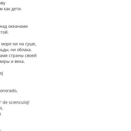
аву
 как дети.
 над океанами
той.
 море ни на суше,
ьды, ни облака.
намя страны своей
иры и века.
oj
sonorado,
' de scienculoj!
i,
i