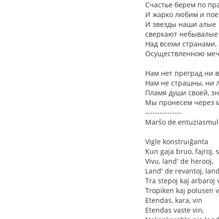
Счастье берем по пр
И жарко любим и поем
И звезды наши алые
сверкают небывалые
Над всеми странами,
Осуществленною меч
Нам нет преград ни в
Нам не страшны, ни л
Пламя души своей, з
Мы пронесем через м
---------------
Marŝo de entuziasmul
Vigle konstruiĝanta
Kun gaja bruo, fajroj, 
Vivu, land' de herooj,
Land' de revantoj, land
Tra stepoj kaj arbaroj v
Tropiken kaj polusen v
Etendas, kara, vin
Etendas vaste vin,