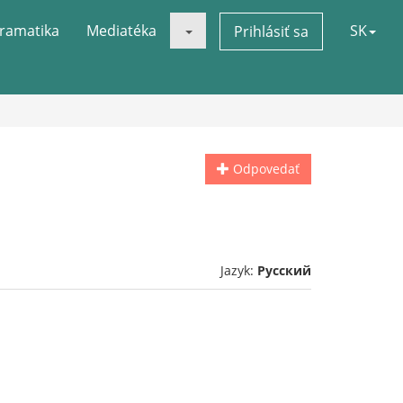
ramatika
Mediatéka
SK
Prihlásiť sa
Odpovedať
Jazyk:
Русский