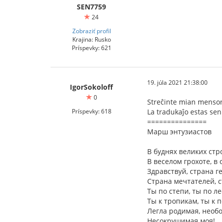
SEN7759
24
Zobraziť profil
Krajina: Rusko
Príspevky: 621
19. júla 2021 21:38:00
IgorSokoloff
0
Streĉinte mian menson,
Príspevky: 618
La tradukaĵo estas sen
===============
Марш энтузиастов
В буднях великих стр
В веселом грохоте, в 
Здравствуй, страна г
Страна мечтателей, 
Ты по степи, ты по ле
Ты к тропикам, ты к 
Легла родимая, необ
Несокрушимая моя!