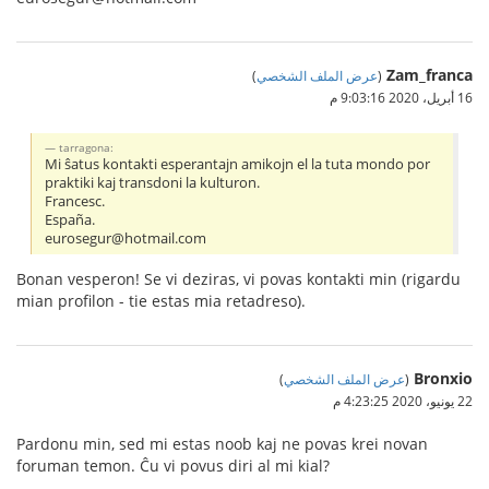
Zam_franca
(
عرض الملف الشخصي
)
16 أبريل، 2020 9:03:16 م
tarragona:
Mi ŝatus kontakti esperantajn amikojn el la tuta mondo por
praktiki kaj transdoni la kulturon.
Francesc.
España.
eurosegur@hotmail.com
Bonan vesperon! Se vi deziras, vi povas kontakti min (rigardu
mian profilon - tie estas mia retadreso).
Bronxio
(
عرض الملف الشخصي
)
22 يونيو، 2020 4:23:25 م
Pardonu min, sed mi estas noob kaj ne povas krei novan
foruman temon. Ĉu vi povus diri al mi kial?