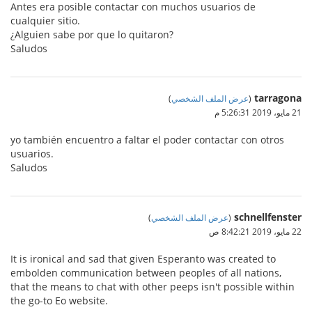
Antes era posible contactar con muchos usuarios de
cualquier sitio.
¿Alguien sabe por que lo quitaron?
Saludos
tarragona
(
عرض الملف الشخصي
)
21 مايو، 2019 5:26:31 م
yo también encuentro a faltar el poder contactar con otros
usuarios.
Saludos
schnellfenster
(
عرض الملف الشخصي
)
22 مايو، 2019 8:42:21 ص
It is ironical and sad that given Esperanto was created to
embolden communication between peoples of all nations,
that the means to chat with other peeps isn't possible within
the go-to Eo website.