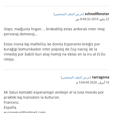
schnellfenster
(
عرض الملف الشخصي
)
22 مايو، 2019 8:49:32 ص
Oops, malĝusta lingvo ... krokodiloj estas ankoraŭ inter miaj
personaj demonoj...
Estas ironia kaj malfeliĉa, ke donita Esperanto kreiĝis por
kuraĝigi komunikadon inter popoloj de ĉiuj nacioj, ke la
rimedoj por babili kun aliaj homoj ne eblas en la iru-al (!) Eo
retejo.
tarragona
(
عرض الملف الشخصي
)
16 أبريل، 2020 5:04:49 م
Mi ŝatus kontakti esperantajn amikojn el la tuta mondo por
praktiki kaj transdoni la kulturon.
Francesc.
España.
eurosegur@hotmail.com