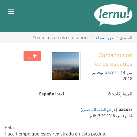
لى
لمحتويات
قائمة
طعام
المنتدى
عن الموقع
Contacto con otros usuarios
Contacto con
رد
otros usuarios
من
pacosr
, 14 نوفمبر،
2018
المشاركات:
8
لغة:
Español
pacosr
(
عرض الملف الشخصي
)
14 نوفمبر، 2018 8:17:29 م
Hola,
Hace tiempo que estoy registrado en esta pagina.