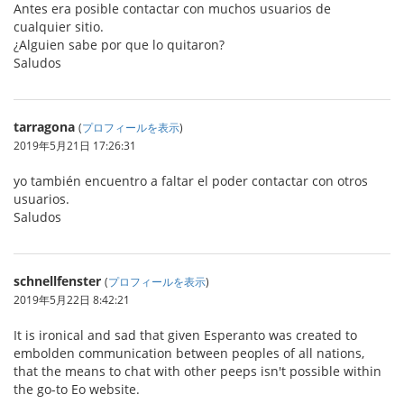
Antes era posible contactar con muchos usuarios de
cualquier sitio.
¿Alguien sabe por que lo quitaron?
Saludos
tarragona
(
プロフィールを表示
)
2019年5月21日 17:26:31
yo también encuentro a faltar el poder contactar con otros
usuarios.
Saludos
schnellfenster
(
プロフィールを表示
)
2019年5月22日 8:42:21
It is ironical and sad that given Esperanto was created to
embolden communication between peoples of all nations,
that the means to chat with other peeps isn't possible within
the go-to Eo website.