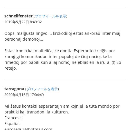
schnellfenster
(
プロフィールを表示
)
2019年5月22日 8:49:32
Oops, malĝusta lingvo ... krokodiloj estas ankoraŭ inter miaj
personaj demonoj...
Estas ironia kaj malfeliĉa, ke donita Esperanto kreiĝis por
kuraĝigi komunikadon inter popoloj de ĉiuj nacioj, ke la
rimedoj por babili kun aliaj homoj ne eblas en la iru-al (!) Eo
retejo.
tarragona
(
プロフィールを表示
)
2020年4月16日 17:04:49
Mi ŝatus kontakti esperantajn amikojn el la tuta mondo por
praktiki kaj transdoni la kulturon.
Francesc.
España.
eurosegur@hotmail.com