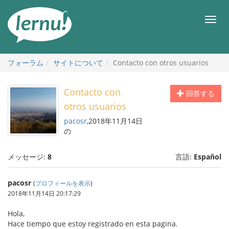
目
次
メ
へ
ニ
ュ
ー
フォーラム
サイトについて
Contacto con otros usuarios
Contacto con
回答する
otros usuarios
pacosr
,2018年11月14日
の
メッセージ:
8
言語:
Español
pacosr
(
プロフィールを表示
)
2018年11月14日 20:17:29
Hola,
Hace tiempo que estoy registrado en esta pagina.