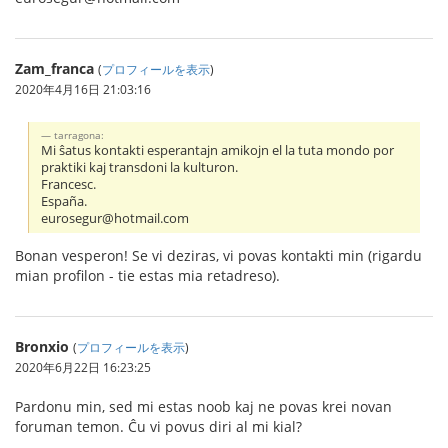
Zam_franca
(
プロフィールを表示
)
2020年4月16日 21:03:16
tarragona:
Mi ŝatus kontakti esperantajn amikojn el la tuta mondo por
praktiki kaj transdoni la kulturon.
Francesc.
España.
eurosegur@hotmail.com
Bonan vesperon! Se vi deziras, vi povas kontakti min (rigardu
mian profilon - tie estas mia retadreso).
Bronxio
(
プロフィールを表示
)
2020年6月22日 16:23:25
Pardonu min, sed mi estas noob kaj ne povas krei novan
foruman temon. Ĉu vi povus diri al mi kial?