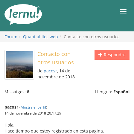
Al
contingut
Men
Fòrum
Quant al lloc web
Contacto con otros usuarios
Contacto con
Respondre
otros usuarios
de
pacosr
, 14 de
novembre de 2018
Missatges:
8
Llengua:
Español
pacosr
(
Mostra el perfil
)
14 de novembre de 2018 20.17.29
Hola,
Hace tiempo que estoy registrado en esta pagina.