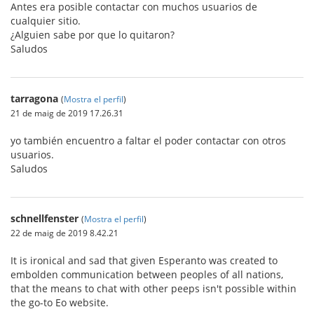
Antes era posible contactar con muchos usuarios de
cualquier sitio.
¿Alguien sabe por que lo quitaron?
Saludos
tarragona
(
Mostra el perfil
)
21 de maig de 2019 17.26.31
yo también encuentro a faltar el poder contactar con otros
usuarios.
Saludos
schnellfenster
(
Mostra el perfil
)
22 de maig de 2019 8.42.21
It is ironical and sad that given Esperanto was created to
embolden communication between peoples of all nations,
that the means to chat with other peeps isn't possible within
the go-to Eo website.