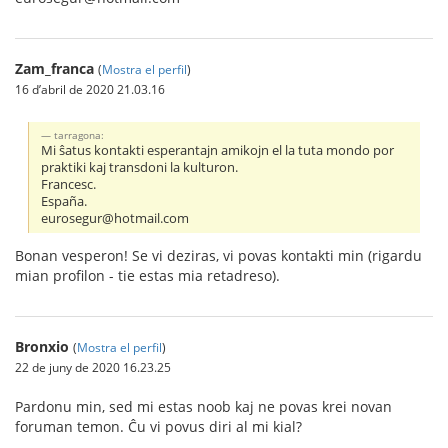
Zam_franca
(
Mostra el perfil
)
16 d’abril de 2020 21.03.16
tarragona:
Mi ŝatus kontakti esperantajn amikojn el la tuta mondo por
praktiki kaj transdoni la kulturon.
Francesc.
España.
eurosegur@hotmail.com
Bonan vesperon! Se vi deziras, vi povas kontakti min (rigardu
mian profilon - tie estas mia retadreso).
Bronxio
(
Mostra el perfil
)
22 de juny de 2020 16.23.25
Pardonu min, sed mi estas noob kaj ne povas krei novan
foruman temon. Ĉu vi povus diri al mi kial?