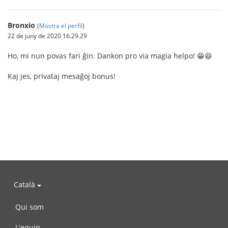
Bronxio
(
Mostra el perfil
)
22 de juny de 2020 16.29.29
Ho, mi nun povas fari ĝin. Dankon pro via magia helpo! 😁😆
Kaj jes, privataj mesaĝoj bonus!
Català
Qui som
L'equip