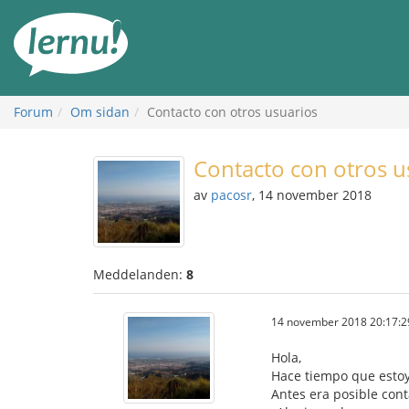
Till
sidans
innehåll
Forum
Om sidan
Contacto con otros usuarios
Contacto con otros u
av
pacosr
, 14 november 2018
Meddelanden:
8
14 november 2018 20:17:2
Hola,
Hace tiempo que estoy
Antes era posible cont