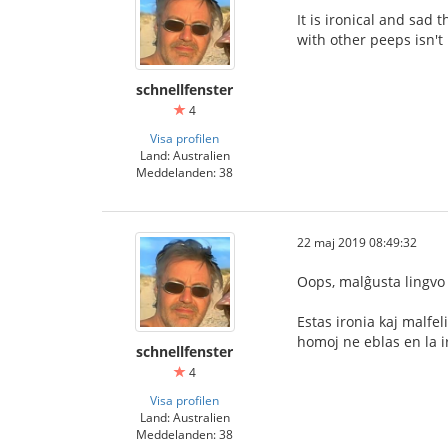
It is ironical and sad
with other peeps isn't
schnellfenster
4
Visa profilen
Land: Australien
Meddelanden: 38
22 maj 2019 08:49:32
Oops, malĝusta lingvo 
Estas ironia kaj malfel
homoj ne eblas en la iru
schnellfenster
4
Visa profilen
Land: Australien
Meddelanden: 38