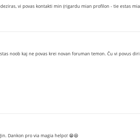
eziras, vi povas kontakti min (rigardu mian profilon - tie estas mia
tas noob kaj ne povas krei novan foruman temon. Ĉu vi povus diri 
ĝin. Dankon pro via magia helpo! 😁😆