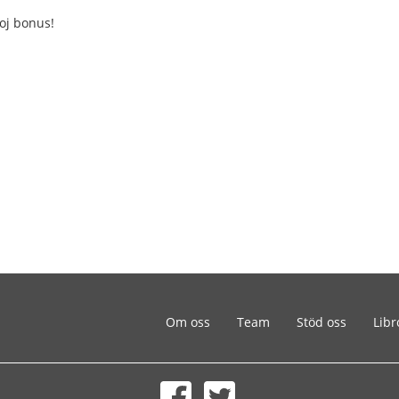
ĝoj bonus!
Om oss
Team
Stöd oss
Libr