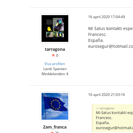
16 april 2020 17:04:49
Mi ŝatus kontakti espe
Francesc.
España.
eurosegur@hotmail.c
tarragona
0
Visa profilen
Land: Spanien
Meddelanden: 4
16 april 2020 21:03:16
tarragona:
Mi ŝatus kontakti esp
Francesc.
España.
Zam_franca
eurosegur@hotmail