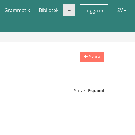
Grammatik
Bibliotek
SV
Logga in
Svara
Språk:
Español