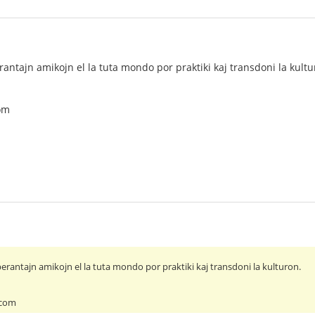
rantajn amikojn el la tuta mondo por praktiki kaj transdoni la kultu
om
erantajn amikojn el la tuta mondo por praktiki kaj transdoni la kulturon.
.com