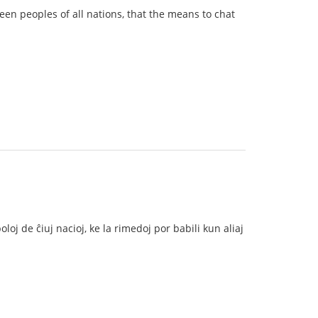
en peoples of all nations, that the means to chat
oj de ĉiuj nacioj, ke la rimedoj por babili kun aliaj