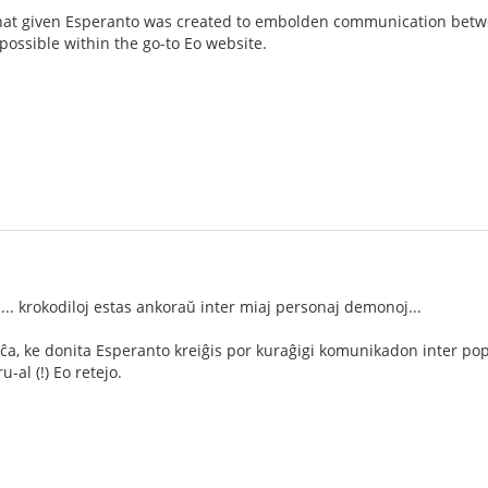
 that given Esperanto was created to embolden communication betwe
 possible within the go-to Eo website.
... krokodiloj estas ankoraŭ inter miaj personaj demonoj...
iĉa, ke donita Esperanto kreiĝis por kuraĝigi komunikadon inter popol
-al (!) Eo retejo.