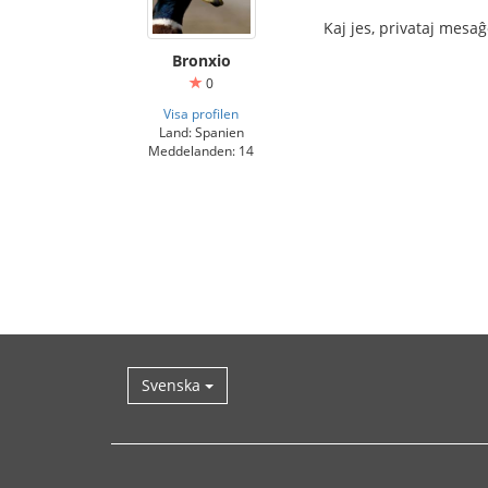
Kaj jes, privataj mesa
Bronxio
0
Visa profilen
Land: Spanien
Meddelanden: 14
Svenska