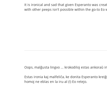
It is ironical and sad that given Esperanto was cr
with other peeps isn't possible within the go-to Eo 
Oops, malĝusta lingvo ... krokodiloj estas ankoraŭ i
Estas ironia kaj malfeliĉa, ke donita Esperanto kreiĝ
homoj ne eblas en la iru-al (!) Eo retejo.