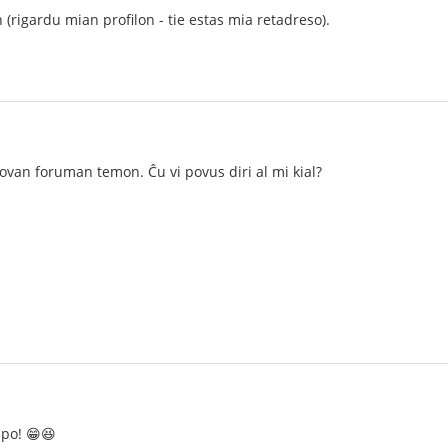
 (rigardu mian profilon - tie estas mia retadreso).
ovan foruman temon. Ĉu vi povus diri al mi kial?
lpo! 😁😆