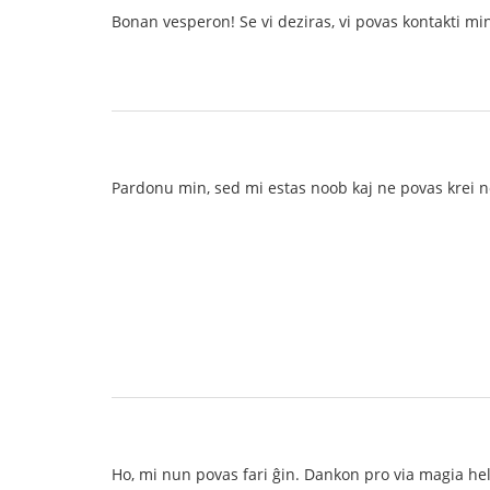
Bonan vesperon! Se vi deziras, vi povas kontakti min
Pardonu min, sed mi estas noob kaj ne povas krei n
Ho, mi nun povas fari ĝin. Dankon pro via magia he