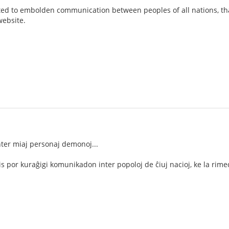
eated to embolden communication between peoples of all nations, th
website.
nter miaj personaj demonoj...
is por kuraĝigi komunikadon inter popoloj de ĉiuj nacioj, ke la rimed