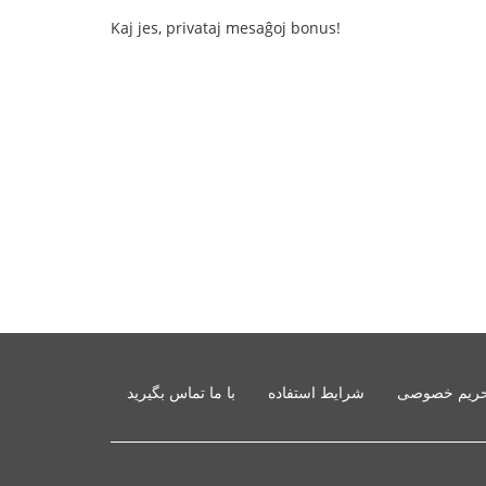
Kaj jes, privataj mesaĝoj bonus!
ریم خصوصی
شرایط استفاده
با ما تماس بگیرید