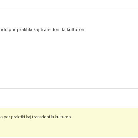
do por praktiki kaj transdoni la kulturon.
 por praktiki kaj transdoni la kulturon.