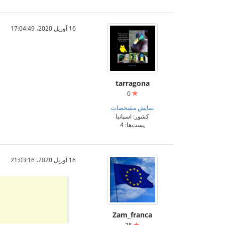
16 آوریل 2020،‏ 17:04:49
tarragona
0
نمایش مشخصات
کشور: اسپانیا
پست‌ها: 4
16 آوریل 2020،‏ 21:03:16
Zam_franca