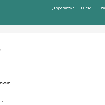
¿Esperanto?
Curso
Gra
8
9:06:49
ko: