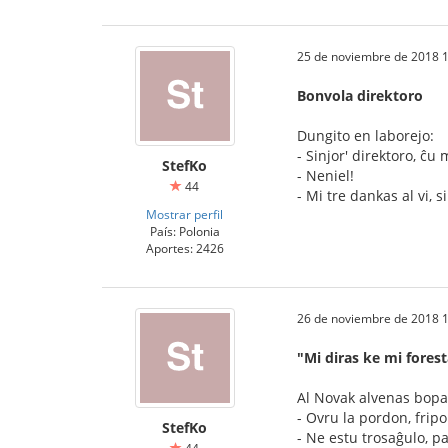
25 de noviembre de 2018 1
Bonvola direktoro
Dungito en laborejo:
- Sinjor' direktoro, ĉ
StefKo
- Neniel!
44
- Mi tre dankas al vi, s
Mostrar perfil
País: Polonia
Aportes: 2426
26 de noviembre de 2018 1
"Mi diras ke mi forest
Al Novak alvenas bopat
- Ovru la pordon, fripo
StefKo
- Ne estu trosaĝulo, pa