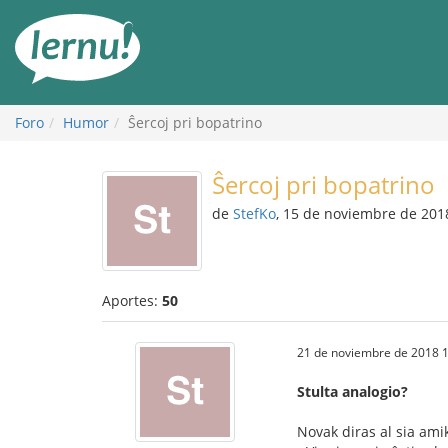
Contenido
Foro
Humor
Ŝercoj pri bopatrino
Ŝercoj pri bopatrino
de
StefKo
, 15 de noviembre de 201
Aportes:
50
21 de noviembre de 2018 1
Stulta analogio?
Novak diras al sia ami