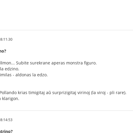
8:11:30
ino?
ilmon... Subite surekrane aperas monstra figuro.
 la edzino.
similas - aldonas la edzo.
Pollando krias timigitaj aŭ surprizigitaj virinoj (la viroj - pli rare).
 klarigon.
8:14:53
trino?