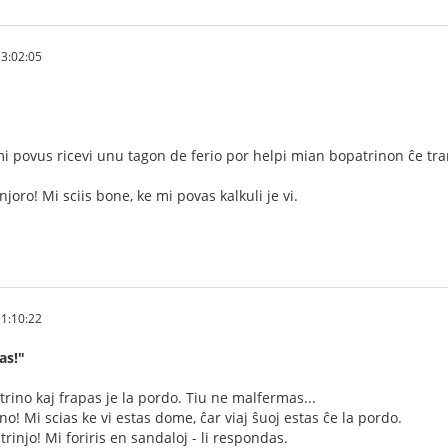
3:02:05
u mi povus ricevi unu tagon de ferio por helpi mian bopatrinon ĉe tr
injoro! Mi sciis bone, ke mi povas kalkuli je vi.
1:10:22
as!"
rino kaj frapas je la pordo. Tiu ne malfermas...
no! Mi scias ke vi estas dome, ĉar viaj ŝuoj estas ĉe la pordo.
trinjo! Mi foriris en sandaloj - li respondas.