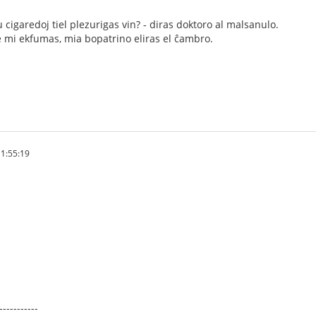
u cigaredoj tiel plezurigas vin? - diras doktoro al malsanulo.
je mi ekfumas, mia bopatrino eliras el ĉambro.
1:55:19
-----------