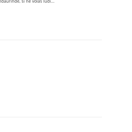
edaŭrinde, ŝi ne volas ludi...