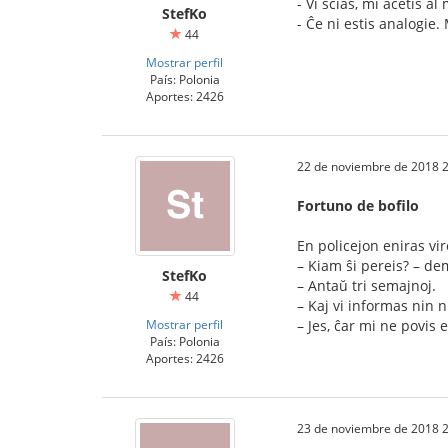
- Vi scias, mi aĉetis a
StefKo
- Ĉe ni estis analogie.
44
Mostrar perfil
País: Polonia
Aportes: 2426
22 de noviembre de 2018 2
Fortuno de bofilo
En policejon eniras vi
– Kiam ŝi pereis? – de
StefKo
– Antaŭ tri semajnoj.
44
– Kaj vi informas nin 
Mostrar perfil
– Jes, ĉar mi ne povis 
País: Polonia
Aportes: 2426
23 de noviembre de 2018 2