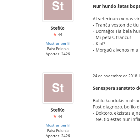
Nur hundo ŝatas bopa
Al veterinaro venas vi
- Tranĉu voston de tiu
StefKo
- Domaĝo! Tia bela hu
44
- Mi petas, tranĉu!
Mostrar perfil
- Kial?
País: Polonia
- Morgaŭ alvenos mia 
Aportes: 2426
24 de noviembre de 2018 1
Senespera sanstato de
Bofilo kondukis malsan
Post diagnozo, bofilo
StefKo
- Doktoro, ekzistas ajn
44
- Ne, tio estas nur in
Mostrar perfil
País: Polonia
Aportes: 2426