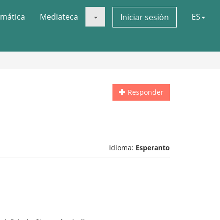
mática
Mediateca
ES
Iniciar sesión
Responder
Idioma:
Esperanto