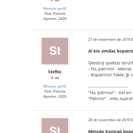
44
Mostrar perfil
País: Polonia
Aportes: 2426
27 de noviembre de 2018 0
Al kio similas bopatr
Geedzoj spektas terurf
- Ho, patrino! - ekkrias
StefKo
- Bopatrino? Fakte, ĝi 
44
Mostrar perfil
---------------------------
País: Polonia
"Ho, patrino!" - tiel en 
Aportes: 2426
"Patrino" - vidu supran
28 de noviembre de 2018 0
Metodo kontraŭ bopa