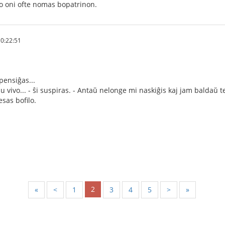
rto oni ofte nomas bopatrinon.
0:22:51
pensiĝas...
iu vivo... - ŝi suspiras. - Antaŭ nelonge mi naskiĝis kaj jam baldaŭ 
sas bofilo.
2
«
<
1
3
4
5
>
»