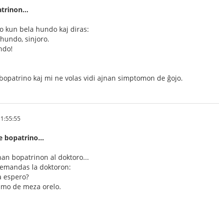
trinon...
ro kun bela hundo kaj diras:
 hundo, sinjoro.
ndo!
bopatrino kaj mi ne volas vidi ajnan simptomon de ĝojo.
1:55:55
 bopatrino...
an bopatrinon al doktoro...
 demandas la doktoron:
a espero?
flamo de meza orelo.