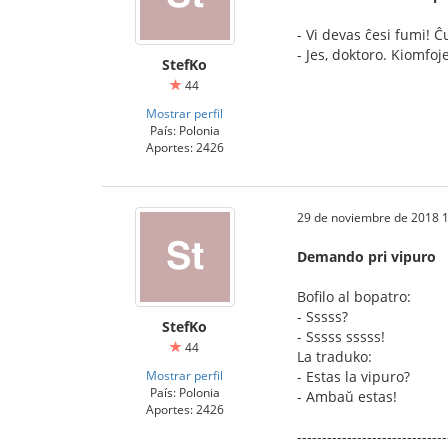
- Vi devas ĉesi fumi! Ĉ
- Jes, doktoro. Kiomfo
StefKo
44
Mostrar perfil
País: Polonia
Aportes: 2426
29 de noviembre de 2018 1
Demando pri vipuro
Bofilo al bopatro:
- Sssss?
StefKo
- Sssss sssss!
44
La traduko:
Mostrar perfil
- Estas la vipuro?
País: Polonia
- Ambaŭ estas!
Aportes: 2426
------------------------------