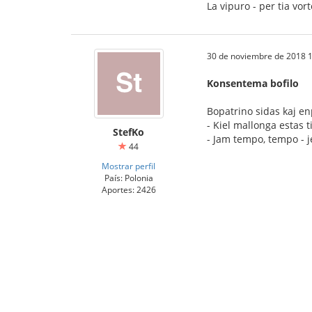
La vipuro - per tia vo
30 de noviembre de 2018 1
Konsentema bofilo
Bopatrino sidas kaj en
- Kiel mallonga estas t
StefKo
- Jam tempo, tempo - je
44
Mostrar perfil
País: Polonia
Aportes: 2426