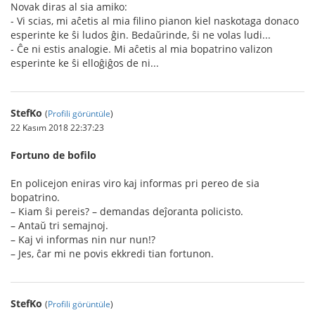
Novak diras al sia amiko:
- Vi scias, mi aĉetis al mia filino pianon kiel naskotaga donaco
esperinte ke ŝi ludos ĝin. Bedaŭrinde, ŝi ne volas ludi...
- Ĉe ni estis analogie. Mi aĉetis al mia bopatrino valizon
esperinte ke ŝi elloĝiĝos de ni...
StefKo
(
Profili görüntüle
)
22 Kasım 2018 22:37:23
Fortuno de bofilo
En policejon eniras viro kaj informas pri pereo de sia
bopatrino.
– Kiam ŝi pereis? – demandas deĵoranta policisto.
– Antaŭ tri semajnoj.
– Kaj vi informas nin nur nun!?
– Jes, ĉar mi ne povis ekkredi tian fortunon.
StefKo
(
Profili görüntüle
)