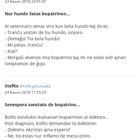
23 Kasım 2018 23:01:47
Nur hundo ŝatas bopatrinon...
Al veterinaro venas viro kun bela hundo kaj diras:
- Tranĉu voston de tiu hundo, sinjoro.
- Domaĝo! Tia bela hundo!
- Mi petas, tranĉu!
- Kial?
- Morgaŭ alvenos mia bopatrino kaj mi ne volas vidi ajnan
simptomon de ĝojo.
StefKo
(
Profili görüntüle
)
24 Kasım 2018 11:55:55
Senespera sanstato de bopatrino...
Bofilo kondukis malsanan bopatrinon al doktoro...
Post diagnozo, bofilo demandas la doktoron:
- Doktoro, ekzistas ajna espero?
- Ne, tio estas nur inflamo de meza orelo.