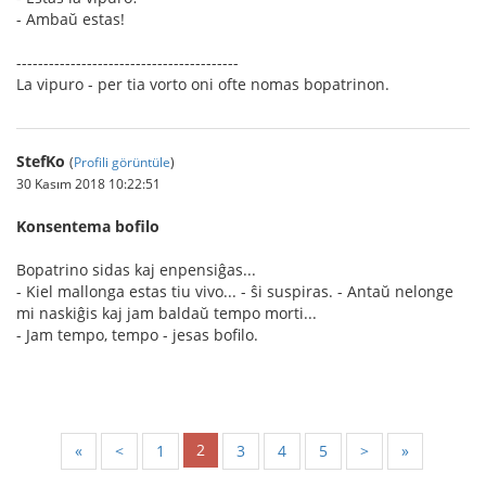
- Ambaŭ estas!
-----------------------------------------
La vipuro - per tia vorto oni ofte nomas bopatrinon.
StefKo
(
Profili görüntüle
)
30 Kasım 2018 10:22:51
Konsentema bofilo
Bopatrino sidas kaj enpensiĝas...
- Kiel mallonga estas tiu vivo... - ŝi suspiras. - Antaŭ nelonge
mi naskiĝis kaj jam baldaŭ tempo morti...
- Jam tempo, tempo - jesas bofilo.
2
«
<
1
3
4
5
>
»