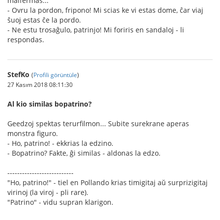
malfermas...
- Ovru la pordon, fripono! Mi scias ke vi estas dome, ĉar viaj
ŝuoj estas ĉe la pordo.
- Ne estu trosaĝulo, patrinjo! Mi foriris en sandaloj - li
respondas.
StefKo
(
Profili görüntüle
)
27 Kasım 2018 08:11:30
Al kio similas bopatrino?
Geedzoj spektas terurfilmon... Subite surekrane aperas
monstra figuro.
- Ho, patrino! - ekkrias la edzino.
- Bopatrino? Fakte, ĝi similas - aldonas la edzo.
---------------------------
"Ho, patrino!" - tiel en Pollando krias timigitaj aŭ surprizigitaj
virinoj (la viroj - pli rare).
"Patrino" - vidu supran klarigon.