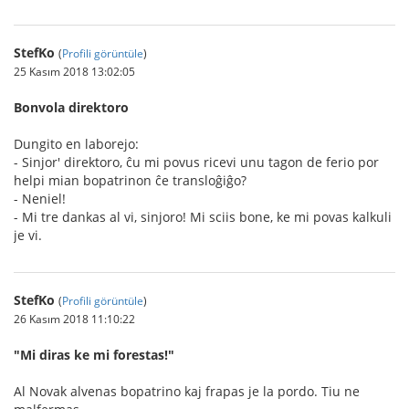
StefKo
(
Profili görüntüle
)
25 Kasım 2018 13:02:05
Bonvola direktoro
Dungito en laborejo:
- Sinjor' direktoro, ĉu mi povus ricevi unu tagon de ferio por
helpi mian bopatrinon ĉe transloĝiĝo?
- Neniel!
- Mi tre dankas al vi, sinjoro! Mi sciis bone, ke mi povas kalkuli
je vi.
StefKo
(
Profili görüntüle
)
26 Kasım 2018 11:10:22
"Mi diras ke mi forestas!"
Al Novak alvenas bopatrino kaj frapas je la pordo. Tiu ne