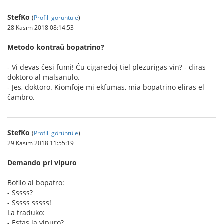
StefKo
(
Profili görüntüle
)
28 Kasım 2018 08:14:53
Metodo kontraŭ bopatrino?
- Vi devas ĉesi fumi! Ĉu cigaredoj tiel plezurigas vin? - diras
doktoro al malsanulo.
- Jes, doktoro. Kiomfoje mi ekfumas, mia bopatrino eliras el
ĉambro.
StefKo
(
Profili görüntüle
)
29 Kasım 2018 11:55:19
Demando pri vipuro
Bofilo al bopatro:
- Sssss?
- Sssss sssss!
La traduko:
- Estas la vipuro?