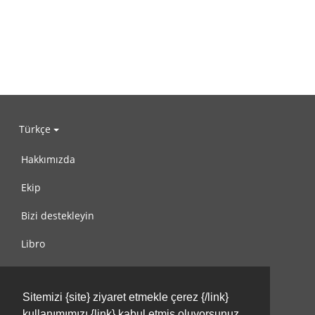
Türkçe
Hakkımızda
Ekip
Bizi destekleyin
Libro
Gizlilik Politikası
Sitemizi {site} ziyaret etmekle çerez {/link}
Kullanım Koşulları
kullanımımızı {link} kabul etmiş oluyorsunuz.