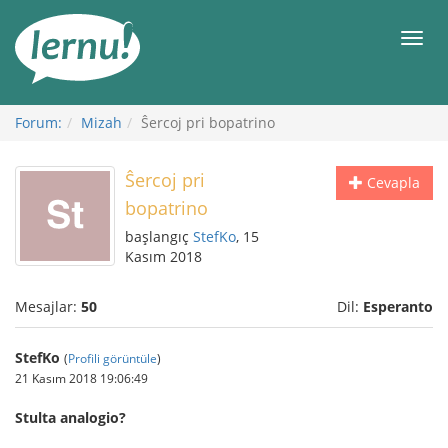
İçerik
Görüntüleme
Men
Forum:
Mizah
Ŝercoj pri bopatrino
Ŝercoj pri
Cevapla
bopatrino
başlangıç
StefKo
, 15
Kasım 2018
Mesajlar:
50
Dil:
Esperanto
StefKo
(
Profili görüntüle
)
21 Kasım 2018 19:06:49
Stulta analogio?