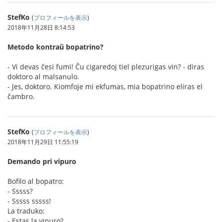
StefKo
(
プロフィールを表示
)
2018年11月28日 8:14:53
Metodo kontraŭ bopatrino?
- Vi devas ĉesi fumi! Ĉu cigaredoj tiel plezurigas vin? - diras
doktoro al malsanulo.
- Jes, doktoro. Kiomfoje mi ekfumas, mia bopatrino eliras el
ĉambro.
StefKo
(
プロフィールを表示
)
2018年11月29日 11:55:19
Demando pri vipuro
Bofilo al bopatro:
- Sssss?
- Sssss sssss!
La traduko:
- Estas la vipuro?