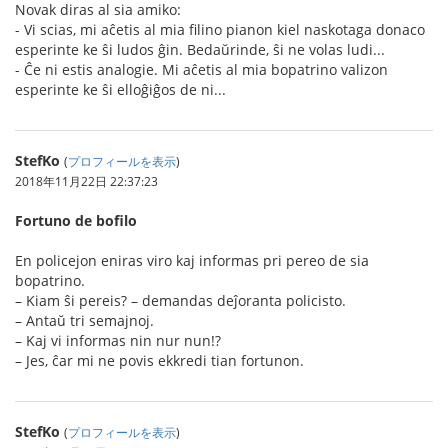
Novak diras al sia amiko:
- Vi scias, mi aĉetis al mia filino pianon kiel naskotaga donaco
esperinte ke ŝi ludos ĝin. Bedaŭrinde, ŝi ne volas ludi...
- Ĉe ni estis analogie. Mi aĉetis al mia bopatrino valizon
esperinte ke ŝi elloĝiĝos de ni...
StefKo
(
プロフィールを表示
)
2018年11月22日 22:37:23
Fortuno de bofilo
En policejon eniras viro kaj informas pri pereo de sia
bopatrino.
– Kiam ŝi pereis? – demandas deĵoranta policisto.
– Antaŭ tri semajnoj.
– Kaj vi informas nin nur nun!?
– Jes, ĉar mi ne povis ekkredi tian fortunon.
StefKo
(
プロフィールを表示
)