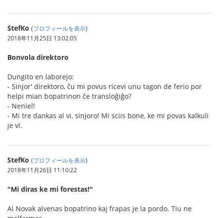
StefKo
(
プロフィールを表示
)
2018年11月25日 13:02:05
Bonvola direktoro
Dungito en laborejo:
- Sinjor' direktoro, ĉu mi povus ricevi unu tagon de ferio por
helpi mian bopatrinon ĉe transloĝiĝo?
- Neniel!
- Mi tre dankas al vi, sinjoro! Mi sciis bone, ke mi povas kalkuli
je vi.
StefKo
(
プロフィールを表示
)
2018年11月26日 11:10:22
"Mi diras ke mi forestas!"
Al Novak alvenas bopatrino kaj frapas je la pordo. Tiu ne