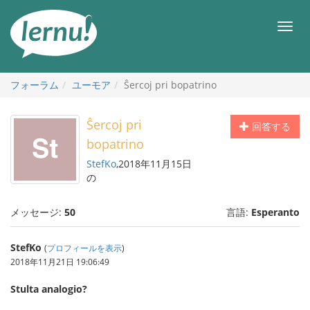
目
次
メ
へ
ニ
ュ
ー
フォーラム
ユーモア
Ŝercoj pri bopatrino
Ŝercoj pri
回答する
bopatrino
StefKo
,2018年11月15日
の
メッセージ:
50
言語:
Esperanto
StefKo
(
プロフィールを表示
)
2018年11月21日 19:06:49
Stulta analogio?