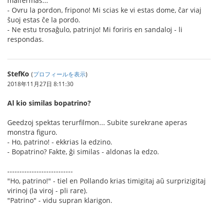
malfermas...
- Ovru la pordon, fripono! Mi scias ke vi estas dome, ĉar viaj
ŝuoj estas ĉe la pordo.
- Ne estu trosaĝulo, patrinjo! Mi foriris en sandaloj - li
respondas.
StefKo
(
プロフィールを表示
)
2018年11月27日 8:11:30
Al kio similas bopatrino?
Geedzoj spektas terurfilmon... Subite surekrane aperas
monstra figuro.
- Ho, patrino! - ekkrias la edzino.
- Bopatrino? Fakte, ĝi similas - aldonas la edzo.
---------------------------
"Ho, patrino!" - tiel en Pollando krias timigitaj aŭ surprizigitaj
virinoj (la viroj - pli rare).
"Patrino" - vidu supran klarigon.