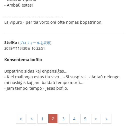
- Ambaŭ estas!
-----------------------------------------
La vipuro - per tia vorto oni ofte nomas bopatrinon.
StefKo
(
プロフィールを表示
)
2018年11月30日 10:22:51
Konsentema bofilo
Bopatrino sidas kaj enpensiĝas...
- Kiel mallonga estas tiu vivo... - ŝi suspiras. - Antaŭ nelonge
mi naskiĝis kaj jam baldaŭ tempo morti...
- Jam tempo, tempo - jesas bofilo.
2
«
<
1
3
4
5
>
»