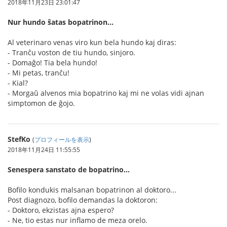
2018年11月23日 23:01:47
Nur hundo ŝatas bopatrinon...
Al veterinaro venas viro kun bela hundo kaj diras:
- Tranĉu voston de tiu hundo, sinjoro.
- Domaĝo! Tia bela hundo!
- Mi petas, tranĉu!
- Kial?
- Morgaŭ alvenos mia bopatrino kaj mi ne volas vidi ajnan
simptomon de ĝojo.
StefKo
(
プロフィールを表示
)
2018年11月24日 11:55:55
Senespera sanstato de bopatrino...
Bofilo kondukis malsanan bopatrinon al doktoro...
Post diagnozo, bofilo demandas la doktoron:
- Doktoro, ekzistas ajna espero?
- Ne, tio estas nur inflamo de meza orelo.