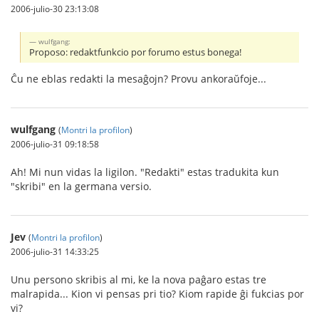
2006-julio-30 23:13:08
wulfgang:
Proposo: redaktfunkcio por forumo estus bonega!
Ĉu ne eblas redakti la mesaĝojn? Provu ankoraŭfoje...
wulfgang
(
Montri la profilon
)
2006-julio-31 09:18:58
Ah! Mi nun vidas la ligilon. "Redakti" estas tradukita kun
"skribi" en la germana versio.
Jev
(
Montri la profilon
)
2006-julio-31 14:33:25
Unu persono skribis al mi, ke la nova paĝaro estas tre
malrapida... Kion vi pensas pri tio? Kiom rapide ĝi fukcias por
vi?