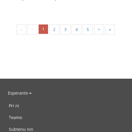
1
«
<
2
3
4
5
>
»
Esperanto
Pri ni
Teamo
Subtenu nin