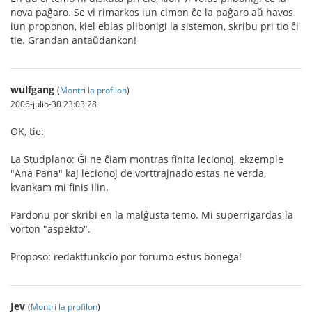
nova paĝaro. Se vi rimarkos iun cimon ĉe la paĝaro aŭ havos
iun proponon, kiel eblas plibonigi la sistemon, skribu pri tio ĉi
tie. Grandan antaŭdankon!
wulfgang
(
Montri la profilon
)
2006-julio-30 23:03:28
OK, tie:
La Studplano: Ĝi ne ĉiam montras finita lecionoj, ekzemple
"Ana Pana" kaj lecionoj de vorttrajnado estas ne verda,
kvankam mi finis ilin.
Pardonu por skribi en la malĝusta temo. Mi superrigardas la
vorton "aspekto".
Proposo: redaktfunkcio por forumo estus bonega!
Jev
(
Montri la profilon
)