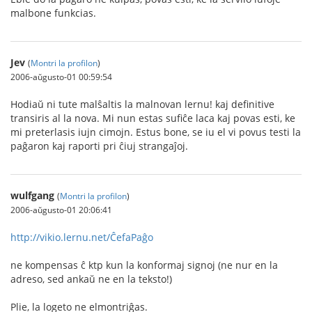
malbone funkcias.
Jev
(
Montri la profilon
)
2006-aŭgusto-01 00:59:54
Hodiaŭ ni tute malŝaltis la malnovan lernu! kaj definitive
transiris al la nova. Mi nun estas sufiĉe laca kaj povas esti, ke
mi preterlasis iujn cimojn. Estus bone, se iu el vi povus testi la
paĝaron kaj raporti pri ĉiuj strangaĵoj.
wulfgang
(
Montri la profilon
)
2006-aŭgusto-01 20:06:41
http://vikio.lernu.net/ĈefaPaĝo
ne kompensas ĉ ktp kun la konformaj signoj (ne nur en la
adreso, sed ankaŭ ne en la teksto!)
Plie, la logeto ne elmontriĝas.