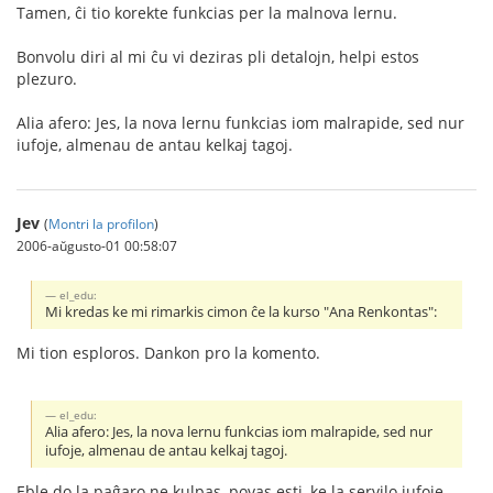
Tamen, ĉi tio korekte funkcias per la malnova lernu.
Bonvolu diri al mi ĉu vi deziras pli detalojn, helpi estos
plezuro.
Alia afero: Jes, la nova lernu funkcias iom malrapide, sed nur
iufoje, almenau de antau kelkaj tagoj.
Jev
(
Montri la profilon
)
2006-aŭgusto-01 00:58:07
el_edu:
Mi kredas ke mi rimarkis cimon ĉe la kurso "Ana Renkontas":
Mi tion esploros. Dankon pro la komento.
el_edu:
Alia afero: Jes, la nova lernu funkcias iom malrapide, sed nur
iufoje, almenau de antau kelkaj tagoj.
Eble do la paĝaro ne kulpas, povas esti, ke la servilo iufoje