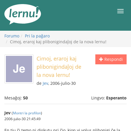
Al
la
Men
enhavo
Forumo
Pri la paĝaro
Cimoj, eraroj kaj plibonigindaĵoj de la nova lernu!
Cimoj, eraroj kaj
Respondi
plibonigindaĵoj de
la nova lernu!
de
Jev
, 2006-julio-30
Mesaĝoj:
50
Lingvo:
Esperanto
Jev
(
Montri la profilon
)
2006-julio-30 21:45:49
En tiu ĉi temo ni diskutu pri ĉio, kion vi volus plibonigi ĉe la