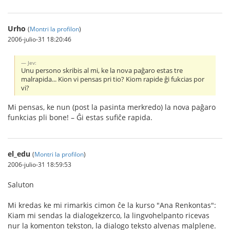
Urho
(
Montri la profilon
)
2006-julio-31 18:20:46
Jev:
Unu persono skribis al mi, ke la nova paĝaro estas tre
malrapida... Kion vi pensas pri tio? Kiom rapide ĝi fukcias por
vi?
Mi pensas, ke nun (post la pasinta merkredo) la nova paĝaro
funkcias pli bone! – Ĝi estas sufiĉe rapida.
el_edu
(
Montri la profilon
)
2006-julio-31 18:59:53
Saluton
Mi kredas ke mi rimarkis cimon ĉe la kurso "Ana Renkontas":
Kiam mi sendas la dialogekzerco, la lingvohelpanto ricevas
nur la komenton tekston, la dialogo teksto alvenas malplene.