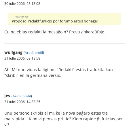
30 iulie 2006, 23:13:08
wulfgang:
Proposo: redaktfunkcio por forumo estus bonega!
Ĉu ne eblas redakti la mesaĝojn? Provu ankoraŭfoje...
wulfgang
(
Arată profil
)
31 iulie 2006, 09:18:58
Ah! Mi nun vidas la ligilon. "Redakti" estas tradukita kun
"skribi" en la germana versio.
Jev
(
Arată profil
)
31 iulie 2006, 14:33:25
Unu persono skribis al mi, ke la nova paĝaro estas tre
malrapida... Kion vi pensas pri tio? Kiom rapide ĝi fukcias por
vi?