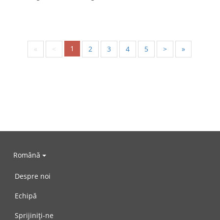
1
«
<
2
3
4
5
>
»
Română
Despre noi
Echipă
Sprijiniți-ne