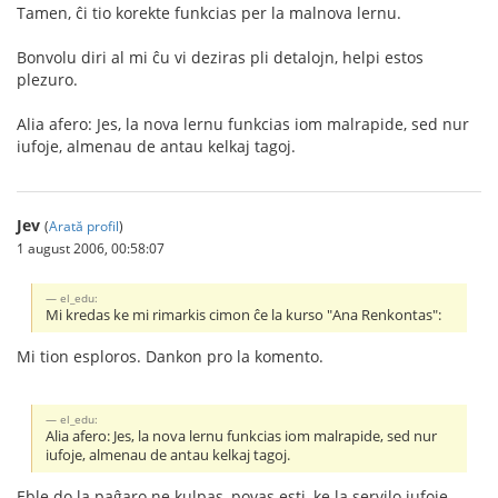
Tamen, ĉi tio korekte funkcias per la malnova lernu.
Bonvolu diri al mi ĉu vi deziras pli detalojn, helpi estos
plezuro.
Alia afero: Jes, la nova lernu funkcias iom malrapide, sed nur
iufoje, almenau de antau kelkaj tagoj.
Jev
(
Arată profil
)
1 august 2006, 00:58:07
el_edu:
Mi kredas ke mi rimarkis cimon ĉe la kurso "Ana Renkontas":
Mi tion esploros. Dankon pro la komento.
el_edu:
Alia afero: Jes, la nova lernu funkcias iom malrapide, sed nur
iufoje, almenau de antau kelkaj tagoj.
Eble do la paĝaro ne kulpas, povas esti, ke la servilo iufoje