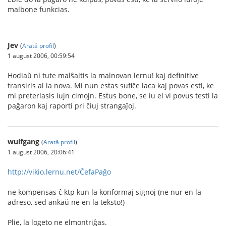
malbone funkcias.
Jev
(
Arată profil
)
1 august 2006, 00:59:54
Hodiaŭ ni tute malŝaltis la malnovan lernu! kaj definitive
transiris al la nova. Mi nun estas sufiĉe laca kaj povas esti, ke
mi preterlasis iujn cimojn. Estus bone, se iu el vi povus testi la
paĝaron kaj raporti pri ĉiuj strangaĵoj.
wulfgang
(
Arată profil
)
1 august 2006, 20:06:41
http://vikio.lernu.net/ĈefaPaĝo
ne kompensas ĉ ktp kun la konformaj signoj (ne nur en la
adreso, sed ankaŭ ne en la teksto!)
Plie, la logeto ne elmontriĝas.