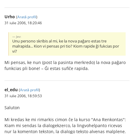
Urho
(
Arată profil
)
31 iulie 2006, 18:20:46
Jev:
Unu persono skribis al mi, ke la nova paĝaro estas tre
malrapida... Kion vi pensas pri tio? Kiom rapide ĝi fukcias por
vi?
Mi pensas, ke nun (post la pasinta merkredo) la nova paĝaro
funkcias pli bone! – Ĝi estas sufiĉe rapida.
el_edu
(
Arată profil
)
31 iulie 2006, 18:59:53
Saluton
Mi kredas ke mi rimarkis cimon ĉe la kurso "Ana Renkontas":
Kiam mi sendas la dialogekzerco, la lingvohelpanto ricevas
nur la komenton tekston, la dialogo teksto alvenas malplene.