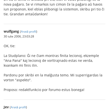
nova paĝaro. Se vi rimarkos iun cimon ĉe la paĝaro aŭ havos
iun proponon, kiel eblas plibonigi la sistemon, skribu pri tio ĉi
tie. Grandan antaŭdankon!
wulfgang
(
Arată profil
)
30 iulie 2006, 23:03:28
OK, tie:
La Studplano: Ĝi ne ĉiam montras finita lecionoj, ekzemple
"Ana Pana" kaj lecionoj de vorttrajnado estas ne verda,
kvankam mi finis ilin.
Pardonu por skribi en la malĝusta temo. Mi superrigardas la
vorton "aspekto".
Proposo: redaktfunkcio por forumo estus bonega!
Jev
(
Arată profil
)