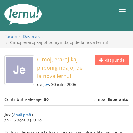
Mergi
la
Meni
conținut
Forum
Despre sit
Cimoj, eraroj kaj plibonigindaĵoj de la nova lernu!
Cimoj, eraroj kaj
Răspunde
plibonigindaĵoj de
la nova lernu!
de
Jev
, 30 iulie 2006
Contribuții/Mesaje:
50
Limbă:
Esperanto
Jev
(
Arată profil
)
30 iulie 2006, 21:45:49
En tiu ĉi temo ni diskutu pri ĉio, kion vi volus plibonigi ĉe la