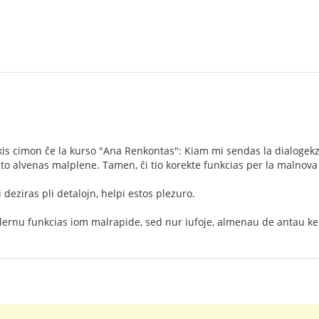
is cimon ĉe la kurso "Ana Renkontas": Kiam mi sendas la dialogekz
ksto alvenas malplene. Tamen, ĉi tio korekte funkcias per la malnova
i deziras pli detalojn, helpi estos plezuro.
a lernu funkcias iom malrapide, sed nur iufoje, almenau de antau kel