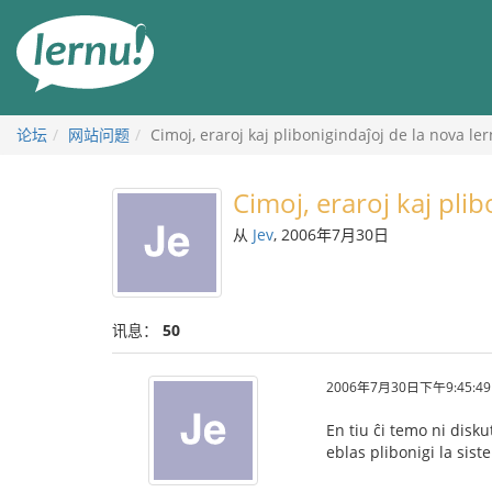
去
目
錄
頁
论坛
网站问题
Cimoj, eraroj kaj plibonigindaĵoj de la nova ler
Cimoj, eraroj kaj plib
从
Jev
, 2006年7月30日
讯息：
50
2006年7月30日下午9:45:49
En tiu ĉi temo ni disku
eblas plibonigi la sis