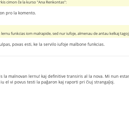
rkis cimon ĉe la kurso "Ana Renkontas":
kon pro la komento.
ova lernu funkcias iom malrapide, sed nur iufoje, almenau de antau kelkaj tagoj
lpas, povas esti, ke la servilo iufoje malbone funkcias.
s la malnovan lernu! kaj definitive transiris al la nova. Mi nun estas
iu el vi povus testi la paĝaron kaj raporti pri ĉiuj strangaĵoj.