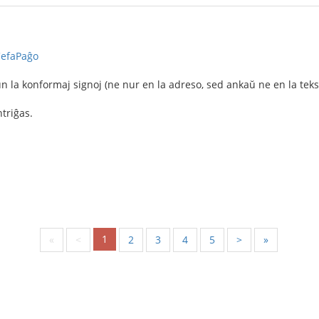
/ĈefaPaĝo
 la konformaj signoj (ne nur en la adreso, sed ankaŭ ne en la teks
ntriĝas.
1
«
<
2
3
4
5
>
»