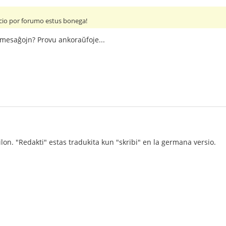
cio por forumo estus bonega!
 mesaĝojn? Provu ankoraŭfoje...
ilon. "Redakti" estas tradukita kun "skribi" en la germana versio.