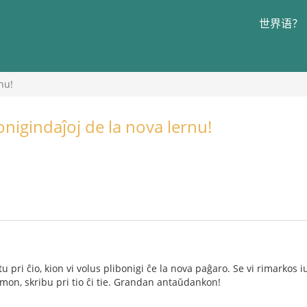
世界语？
nu!
onigindaĵoj de la nova lernu!
tu pri ĉio, kion vi volus plibonigi ĉe la nova paĝaro. Se vi rimarko
temon, skribu pri tio ĉi tie. Grandan antaŭdankon!