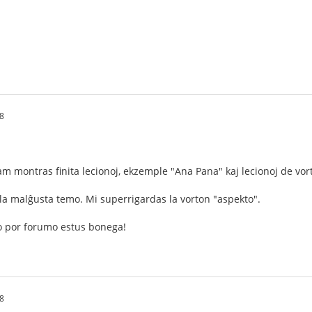
8
am montras finita lecionoj, ekzemple "Ana Pana" kaj lecionoj de vort
la malĝusta temo. Mi superrigardas la vorton "aspekto".
o por forumo estus bonega!
8