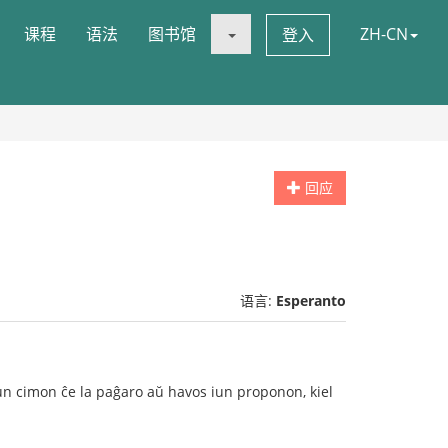
课程
语法
图书馆
ZH-CN
登入
回应
语言:
Esperanto
s iun cimon ĉe la paĝaro aŭ havos iun proponon, kiel