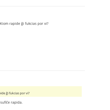
 Kiom rapide ĝi fukcias por vi?
ide ĝi fukcias por vi?
sufiĉe rapida.