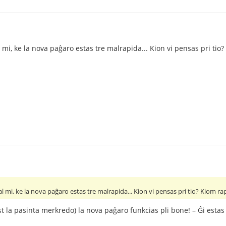
mi, ke la nova paĝaro estas tre malrapida... Kion vi pensas pri tio?
l mi, ke la nova paĝaro estas tre malrapida... Kion vi pensas pri tio? Kiom rap
t la pasinta merkredo) la nova paĝaro funkcias pli bone! – Ĝi estas 