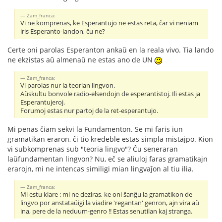
Zam_franca:
Vi ne komprenas, ke Esperantujo ne estas reta, ĉar vi neniam
iris Esperanto-landon, ĉu ne?
Certe oni parolas Esperanton ankaŭ en la reala vivo. Tia lando
ne ekzistas aŭ almenaŭ ne estas ano de UN
Zam_franca:
Vi parolas nur la teorian lingvon.
Aŭskultu bonvole radio-elsendojn de esperantistoj. Ili estas ja
Esperantujeroj.
Forumoj estas nur partoj de la ret-esperantujo.
Mi penas ĉiam sekvi la Fundamenton. Se mi faris iun
gramatikan eraron, ĉi tio kredeble estas simpla mistajpo. Kion
vi subkomprenas sub "teoria lingvo"? Ĉu seneraran
laŭfundamentan lingvon? Nu, eĉ se aliuloj faras gramatikajn
erarojn, mi ne intencas similigi mian lingvaĵon al tiu ilia.
Zam_franca:
Mi estu klare : mi ne deziras, ke oni ŝanĝu la gramatikon de
lingvo por anstataŭigi la viadire 'regantan' genron, ajn vira aŭ
ina, pere de la neduum-genro !! Estas senutilan kaj stranga.