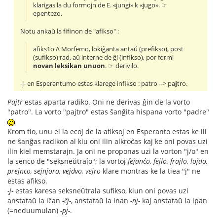
klarigas la du formojn de E. «jungi» k «jugo». ☞
epentezo.
Notu ankaŭ la fifinon de "afikso" :
afiks1o Λ Morfemo, lokiĝanta antaŭ (prefikso), post
(sufikso) rad. aŭ interne de ĝi (infikso), por formi
novan leksikan unuon
. ☞ derivilo.
-j- en Esperantumo estas klarege infikso : patro --> pa
j
tro.
Pajtr
estas aparta radiko. Oni ne derivas ĝin de la vorto
"patro". La vorto "pajtro" estas ŝanĝita hispana vorto "padre"
Krom tio, unu el la ecoj de la afiksoj en Esperanto estas ke ili
ne ŝanĝas radikon al kiu oni ilin alkroĉas kaj ke oni povas uzi
ilin kiel memstarajn. Ja oni ne proponas uzi la vorton "j/o" en
la senco de "seksneŭtraĵo"; la vortoj
fejanĉo, fejlo, frajlo, lojdo,
prejnco, sejnjoro, vejdvo, vejro
klare montras ke la tiea "j" ne
estas afikso.
-j-
estas karesa seksneŭtrala sufikso, kiun oni povas uzi
anstataŭ la iĉan
-ĉj-
, anstataŭ la inan
-nj-
kaj anstataŭ la ipan
(=neduumulan)
-pj-
.