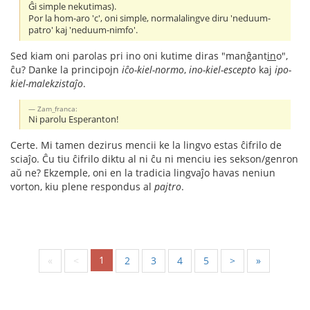
Ĝi simple nekutimas).
Por la hom-aro 'c', oni simple, normalalingve diru 'neduum-
patro' kaj 'neduum-nimfo'.
Sed kiam oni parolas pri ino oni kutime diras "manĝant
in
o",
ĉu? Danke la principojn
iĉo-kiel-normo
,
ino-kiel-escepto
kaj
ipo-
kiel-malekzistaĵo
.
Zam_franca:
Ni parolu Esperanton!
Certe. Mi tamen dezirus mencii ke la lingvo estas ĉifrilo de
sciaĵo. Ĉu tiu ĉifrilo diktu al ni ĉu ni menciu ies sekson/genron
aŭ ne? Ekzemple, oni en la tradicia lingvaĵo havas neniun
vorton, kiu plene respondus al
pajtro
.
1
«
<
2
3
4
5
>
»