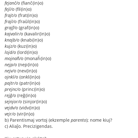
fejanĉ/o
(fianĉ{in}o)
fejl/o
(fil{in}o)
frajt/o
(frat{in}o)
frajl/o
(fraŭl{in}o)
grajf/o
(graf{in}o)
kajvalir/o
(kavalir{in}o)
knajb/o
(knab{in}o)
kujz/o
(kuz{in}o)
lojd/o
(lord{in}o)
mojnaĥ/o
(monaĥ{in}o)
nejp/o
(nep{in}o)
nejv/o
(nev{in}o)
ojnkl/o
(onkl{in}o)
pajtr/o
(patr{in}o)
prejnc/o
(princ{in}o)
rejĝ/o
(reĝ{in}o)
sejnjor/o
(sinjor{in}o)
vejdv/o
(vidv{in}o)
vejr/o
(vir{in}o)
b) Parentismaj vortoj (ekzemple
parento
); nome kiuj?
c) Aliaĵo. Precizigendas.