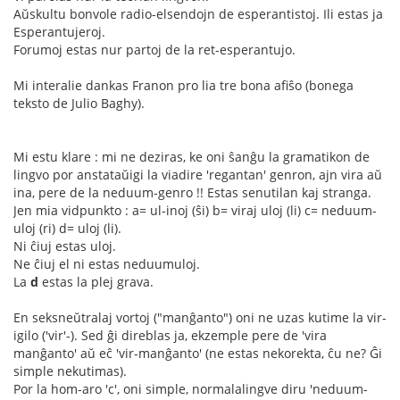
Aŭskultu bonvole radio-elsendojn de esperantistoj. Ili estas ja
Esperantujeroj.
Forumoj estas nur partoj de la ret-esperantujo.
Mi interalie dankas Franon pro lia tre bona afiŝo (bonega
teksto de Julio Baghy).
Mi estu klare : mi ne deziras, ke oni ŝanĝu la gramatikon de
lingvo por anstataŭigi la viadire 'regantan' genron, ajn vira aŭ
ina, pere de la neduum-genro !! Estas senutilan kaj stranga.
Jen mia vidpunkto : a= ul-inoj (ŝi) b= viraj uloj (li) c= neduum-
uloj (ri) d= uloj (li).
Ni ĉiuj estas uloj.
Ne ĉiuj el ni estas neduumuloj.
La
d
estas la plej grava.
En seksneŭtralaj vortoj ("manĝanto") oni ne uzas kutime la vir-
igilo ('vir'-). Sed ĝi direblas ja, ekzemple pere de 'vira
manĝanto' aŭ eĉ 'vir-manĝanto' (ne estas nekorekta, ĉu ne? Ĝi
simple nekutimas).
Por la hom-aro 'c', oni simple, normalalingve diru 'neduum-