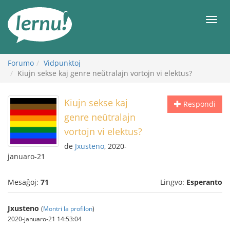
Al
la
Men
enhavo
Forumo
Vidpunktoj
Kiujn sekse kaj genre neŭtralajn vortojn vi elektus?
Kiujn sekse kaj
Respondi
genre neŭtralajn
vortojn vi elektus?
de
Jxusteno
, 2020-
januaro-21
Mesaĝoj:
71
Lingvo:
Esperanto
Jxusteno
(
Montri la profilon
)
2020-januaro-21 14:53:04