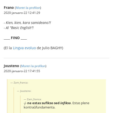
Frano
(
Montri la profilon
)
2020-januaro-22 12:41:29
- Kien, kien, kara samideano?!
- Al "Basic English"!
____
FINO
____
(El la
Lingva evoluo
de Julio BAGHY)
Jxusteno
(
Montri la profilon
)
2020-januaro-22 17:41:55
Zam_franca:
Jxusteno:
Zam_franca:
-j-
ne estas sufikso sed
infikso
. Estas plene
kontraŭfundamenta.