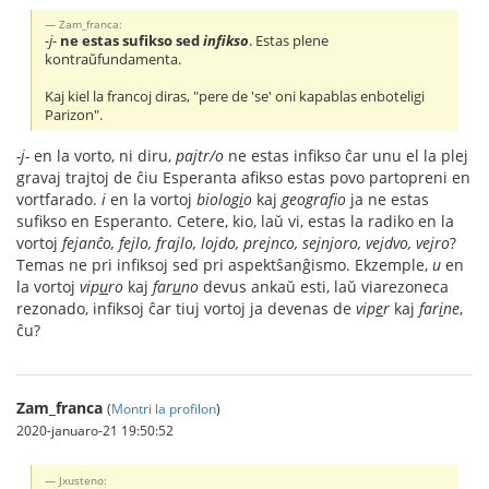
Zam_franca:
-j-
ne estas sufikso sed
infikso
. Estas plene
kontraŭfundamenta.
Kaj kiel la francoj diras, "pere de 'se' oni kapablas enboteligi
Parizon".
-j-
en la vorto, ni diru,
pajtr/o
ne estas infikso ĉar unu el la plej
gravaj trajtoj de ĉiu Esperanta afikso estas povo partopreni en
vortfarado.
i
en la vortoj
biolog
i
o
kaj
geograf
o
ja ne estas
sufikso en Esperanto. Cetere, kio, laŭ vi, estas la radiko en la
vortoj
fejanĉo, fejlo, frajlo, lojdo, prejnco, sejnjoro, vejdvo, vejro
?
Temas ne pri infiksoj sed pri aspektŝanĝismo. Ekzemple,
u
en
la vortoj
vip
u
ro
kaj
far
u
no
devus ankaŭ esti, laŭ viarezoneca
rezonado, infiksoj ĉar tiuj vortoj ja devenas de
vip
e
r
kaj
far
i
ne
,
ĉu?
Zam_franca
(
Montri la profilon
)
2020-januaro-21 19:50:52
Jxusteno: