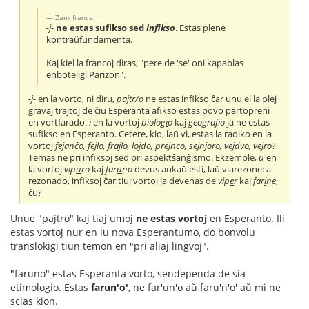
Zam_franca:
-j-
ne estas sufikso sed
infikso
. Estas plene
kontraŭfundamenta.
Kaj kiel la francoj diras, "pere de 'se' oni kapablas
enboteligi Parizon".
-j-
en la vorto, ni diru,
pajtr/o
ne estas infikso ĉar unu el la plej
gravaj trajtoj de ĉiu Esperanta afikso estas povo partopreni
en vortfarado.
i
en la vortoj
biolog
i
o
kaj
geograf
o
ja ne estas
sufikso en Esperanto. Cetere, kio, laŭ vi, estas la radiko en la
vortoj
fejanĉo, fejlo, frajlo, lojdo, prejnco, sejnjoro, vejdvo, vejro
?
Temas ne pri infiksoj sed pri aspektŝanĝismo. Ekzemple,
u
en
la vortoj
vip
u
ro
kaj
far
u
no
devus ankaŭ esti, laŭ viarezoneca
rezonado, infiksoj ĉar tiuj vortoj ja devenas de
vip
e
r
kaj
far
i
ne
,
ĉu?
Unue "pajtro" kaj tiaj umoj
ne estas vortoj
en Esperanto. Ili
estas vortoj nur en iu nova Esperantumo, do bonvolu
translokigi tiun temon en "pri aliaj lingvoj".
"faruno" estas Esperanta vorto, sendependa de sia
etimologio. Estas
farun'o'
, ne far'un'o aŭ faru'n'o' aŭ mi ne
scias kion.