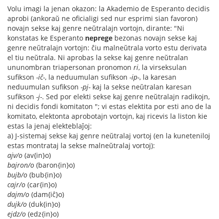
Volu imagi la jenan okazon: la Akademio de Esperanto decidis
aprobi (ankoraŭ ne oficialigi sed nur esprimi sian favoron)
novajn sekse kaj genre neŭtralajn vortojn, dirante: "Ni
konstatas ke Esperanto
neprege
bezonas novajn sekse kaj
genre neŭtralajn vortojn: ĉiu malneŭtrala vorto estu derivata
el tiu neŭtrala. Ni aprobas la sekse kaj genre neŭtralan
ununombran triapersonan pronomon
ri
, la virseksulan
sufikson
-iĉ-
, la neduumulan sufikson
-ip-
, la karesan
neduumulan sufikson
-pj-
kaj la sekse neŭtralan karesan
sufikson
-j-
. Sed por elekti sekse kaj genre neŭtralajn radikojn,
ni decidis fondi komitaton "; vi estas elektita por esti ano de la
komitato, elektonta aprobotajn vortojn, kaj ricevis la liston kie
estas la jenaj elekteblaĵoj:
a) J-sistemaj sekse kaj genre neŭtralaj vortoj (en la kuneteniloj
estas montrataj la sekse malneŭtralaj vortoj):
ajv/o
(av{in}o)
bajron/o
(baron{in}o)
bujb/o
(bub{in}o)
cajr/o
(car{in}o)
dajm/o
(dam{iĉ}o)
dujk/o
(duk{in}o)
ejdz/o
(edz{in}o)