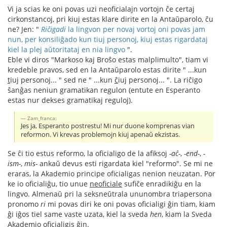
Vi ja scias ke oni povas uzi neoficialajn vortojn ĉe certaj
cirkonstancoj, pri kiuj estas klare dirite en la Antaŭparolo, ĉu
ne? Jen: "
Riĉigadi
la lingvon per novaj vortoj oni povas jam
nun, per konsiliĝado kun tiuj personoj, kiuj estas rigardataj
kiel la plej aŭtoritataj en nia lingvo
".
Eble vi diros "Markoso kaj Broŝo estas malplimulto", tiam vi
kredeble pravos, sed en la Antaŭparolo estas dirite " ...kun
t
iuj personoj... " sed ne " ...kun
ĉ
iuj personoj... ". La riĉigo
ŝanĝas neniun gramatikan regulon (entute en Esperanto
estas nur dekses gramatikaj reguloj).
Zam_franca:
Jes ja, Esperanto postrestu! Mi nur duone komprenas vian
reformon. Vi krevas problemojn kiuj apenaŭ ekzistas.
Se ĉi tio estus reformo, la oficialigo de la afiksoj
-aĉ-
,
-end-
,
-
ism-
,
mis-
ankaŭ devus esti rigardata kiel "reformo". Se mi ne
eraras, la Akademio principe oficialigas nenion neuzatan. Por
ke io oficialiĝu, tio unue
neoficiale
sufiĉe enradikiĝu en la
lingvo. Almenaŭ pri la seksneŭtrala ununombra triapersona
pronomo
ri
mi povas diri ke oni povas oficialigi ĝin tiam, kiam
ĝi iĝos tiel same vaste uzata, kiel la sveda
hen
, kiam la Sveda
Akademio oficialigis ĝin.