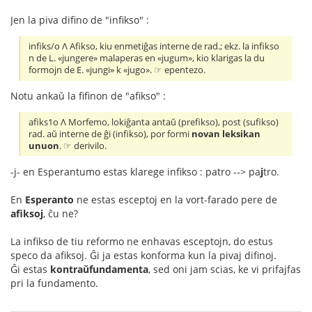
Jen la piva difino de "infikso" :
infiks/o Λ Afikso, kiu enmetiĝas interne de rad.; ekz. la infikso
n de L. «jungere» malaperas en «jugum», kio klarigas la du
formojn de E. «jungi» k «jugo». ☞ epentezo.
Notu ankaŭ la fifinon de "afikso" :
afiks1o Λ Morfemo, lokiĝanta antaŭ (prefikso), post (sufikso)
rad. aŭ interne de ĝi (infikso), por formi
novan leksikan
unuon
. ☞ derivilo.
-j- en Esperantumo estas klarege infikso : patro --> pa
j
tro.
En
Esperanto
ne estas esceptoj en la vort-farado pere de
afiksoj
, ĉu ne?
La infikso de tiu reformo ne enhavas esceptojn, do estus
speco da afiksoj. Ĝi ja estas konforma kun la pivaj difinoj.
Ĝi estas
kontraŭfundamenta
, sed oni jam scias, ke vi prifajfas
pri la fundamento.