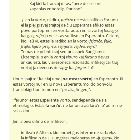
Kaj kiel la francoj diras, "pere de 'se' oni
kapablas enboteligi Parizon".
-j-
en la vorto, ni diru,
pajtr/o
ne estas infikso ĉar unu
el la plej gravaj trajtoj de ĉiu Esperanta afikso estas
povo partopreni en vortfarado.
i
en la vortoj
biolog
i
o
kaj
geograf
o
ja ne estas sufikso en Esperanto. Cetere,
kio, laŭ vi, estas la radiko en la vortoj
fejanĉo, fejlo,
frajlo, lojdo, prejnco, sejnjoro, vejdvo, vejro
?
Temas ne pri infiksoj sed pri aspektŝanĝismo.
Ekzemple,
u
en la vortoj
vip
u
ro
kaj
far
u
no
devus
ankaŭ esti, laŭ viarezoneca rezonado, infiksoj ĉar tiuj
vortoj ja devenas de
vip
e
r
kaj
far
i
ne
, ĉu?
Unue "pajtro" kaj tiaj umoj
ne estas vortoj
en Esperanto. Ili
estas vortoj nur en iu nova Esperantumo, do bonvolu
translokigi tiun temon en "pri aliaj lingvoj".
"faruno" estas Esperanta vorto, sendependa de sia
etimologio. Estas
farun'o'
, ne far'un'o aŭ faru'n'o' aŭ mi ne
scias kion.
Jen la piva difino de "infikso" :
infiks/o Λ Afikso, kiu enmetiĝas interne de rad.; ekz.
la infikso n de L. «jungere» malaperas en «jugum», kio