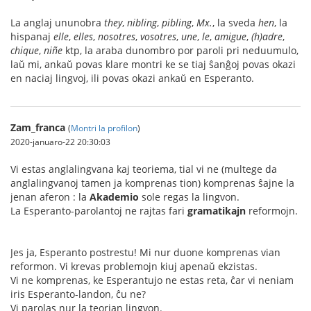
La anglaj ununobra
they
,
nibling
,
pibling
,
Mx.
, la sveda
hen
, la
hispanaj
elle
,
elles
,
nosotres
,
vosotres
,
une
,
le
,
amigue
,
(h)adre
,
chique
,
niñe
ktp, la araba dunombro por paroli pri neduumulo,
laŭ mi, ankaŭ povas klare montri ke se tiaj ŝanĝoj povas okazi
en naciaj lingvoj, ili povas okazi ankaŭ en Esperanto.
Zam_franca
(
Montri la profilon
)
2020-januaro-22 20:30:03
Vi estas anglalingvana kaj teoriema, tial vi ne (multege da
anglalingvanoj tamen ja komprenas tion) komprenas ŝajne la
jenan aferon : la
Akademio
sole regas la lingvon.
La Esperanto-parolantoj ne rajtas fari
gramatikajn
reformojn.
Jes ja, Esperanto postrestu! Mi nur duone komprenas vian
reformon. Vi krevas problemojn kiuj apenaŭ ekzistas.
Vi ne komprenas, ke Esperantujo ne estas reta, ĉar vi neniam
iris Esperanto-landon, ĉu ne?
Vi parolas nur la teorian lingvon.