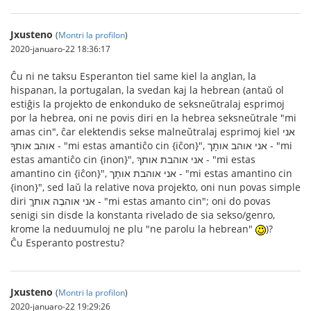
Jxusteno
(
Montri la profilon
)
2020-januaro-22 18:36:17
Ĉu ni ne taksu Esperanton tiel same kiel la anglan, la
hispanan, la portugalan, la svedan kaj la hebrean (antaŭ ol
estiĝis la projekto de enkonduko de seksneŭtralaj esprimoj
por la hebrea, oni ne povis diri en la hebrea seksneŭtrale "mi
amas cin", ĉar elektendis sekse malneŭtralaj esprimoj kiel אני
אוהב אותךָ - "mi estas amantiĉo cin {iĉon}", אני אוהב אותָך - "mi
estas amantiĉo cin {inon}", אני אוהבת אותךָ - "mi estas
amantino cin {iĉon}", אני אוהבת אותָך - "mi estas amantino cin
{inon}", sed laŭ la relative nova projekto, oni nun povas simple
diri אני אוהבֶה אותךֶ - "mi estas amanto cin"; oni do povas
senigi sin disde la konstanta rivelado de sia sekso/genro,
krome la neduumuloj ne plu "ne parolu la hebrean"
)?
Ĉu Esperanto postrestu?
Jxusteno
(
Montri la profilon
)
2020-januaro-22 19:29:26