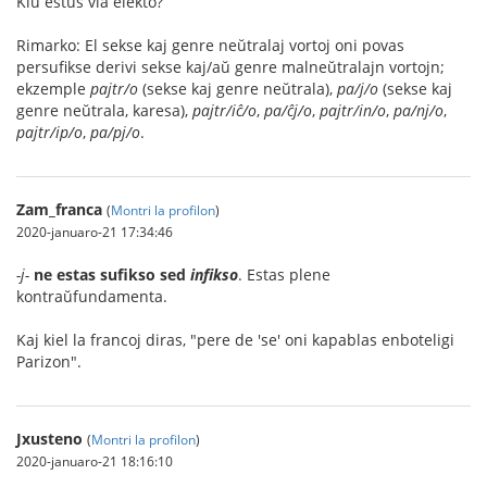
Kiu estus via elekto?
Rimarko: El sekse kaj genre neŭtralaj vortoj oni povas
persufikse derivi sekse kaj/aŭ genre malneŭtralajn vortojn;
ekzemple
pajtr/o
(sekse kaj genre neŭtrala),
pa/j/o
(sekse kaj
genre neŭtrala, karesa),
pajtr/iĉ/o
,
pa/ĉj/o
,
pajtr/in/o
,
pa/nj/o
,
pajtr/ip/o
,
pa/pj/o
.
Zam_franca
(
Montri la profilon
)
2020-januaro-21 17:34:46
-j-
ne estas sufikso sed
infikso
. Estas plene
kontraŭfundamenta.
Kaj kiel la francoj diras, "pere de 'se' oni kapablas enboteligi
Parizon".
Jxusteno
(
Montri la profilon
)
2020-januaro-21 18:16:10