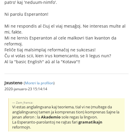
patro' kaj 'neduum-nimfo'.
Ni parolu Esperanton!
Mi ne respondis al ĉiuj el viaj mesaĝoj. Ne interesas multe al
mi, fakte.
Mi ne lernis Esperanton al cele malkovri tian kvanton da
reformoj.
Feliĉe tiaj malsimplaj reformaĉoj ne sukcesas!
Ĉu vi volas scii, kien irus komencanto, se li legus nun?
Al la "basic English" aŭ al la "Kotava"!!
Jxusteno
(
Montri la profilon
)
2020-januaro-23 15:14:14
Zam_franca:
Vi estas anglalingvana kaj teoriema, tial vi ne (multege da
anglalingvanoj tamen ja komprenas tion) komprenas ŝajne la
jenan aferon : la
Akademio
sole regas la lingvon.
La Esperanto-parolantoj ne rajtas fari
gramatikajn
reformojn.