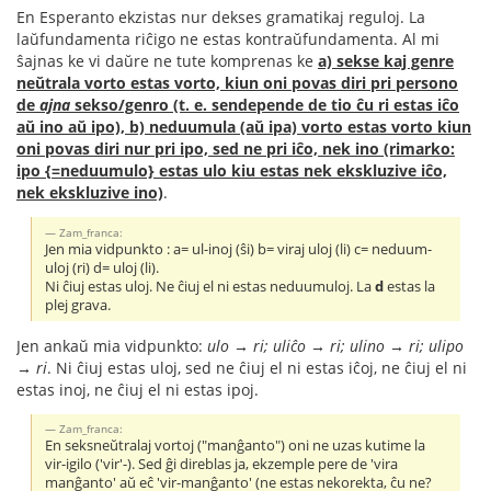
En Esperanto ekzistas nur dekses gramatikaj reguloj. La
laŭfundamenta riĉigo ne estas kontraŭfundamenta. Al mi
ŝajnas ke vi daŭre ne tute komprenas ke
a) sekse kaj genre
neŭtrala vorto estas vorto, kiun oni povas diri pri persono
de
ajna
sekso/genro (t. e. sendepende de tio ĉu ri estas iĉo
aŭ ino aŭ ipo), b) neduumula (aŭ ipa) vorto estas vorto kiun
oni povas diri nur pri ipo, sed ne pri iĉo, nek ino (rimarko:
ipo {=neduumulo} estas ulo kiu estas nek ekskluzive iĉo,
nek ekskluzive ino)
.
Zam_franca:
Jen mia vidpunkto : a= ul-inoj (ŝi) b= viraj uloj (li) c= neduum-
uloj (ri) d= uloj (li).
Ni ĉiuj estas uloj. Ne ĉiuj el ni estas neduumuloj. La
d
estas la
plej grava.
Jen ankaŭ mia vidpunkto:
ulo → ri; uliĉo → ri; ulino → ri; ulipo
→ ri
. Ni ĉiuj estas uloj, sed ne ĉiuj el ni estas iĉoj, ne ĉiuj el ni
estas inoj, ne ĉiuj el ni estas ipoj.
Zam_franca:
En seksneŭtralaj vortoj ("manĝanto") oni ne uzas kutime la
vir-igilo ('vir'-). Sed ĝi direblas ja, ekzemple pere de 'vira
manĝanto' aŭ eĉ 'vir-manĝanto' (ne estas nekorekta, ĉu ne?