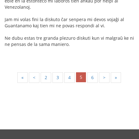
eble en la estonteco mi laboros tien ankaŭ por helpi al
Venezolanoj.
Jam mi volas fini la diskuto ĉar senpera mi devos vojaĝi al
Guantanamo kaj tien mi ne povas respondi al vi.
Ne dubu estas tre granda plezuro diskuti kun vi malgraŭ ke ni
ne pensas de la sama maniero.
5
«
<
2
3
4
6
>
»