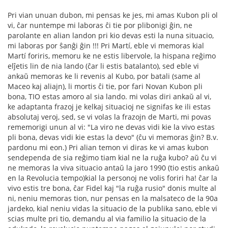
Pri vian unuan dubon, mi pensas ke jes, mi amas Kubon pli ol
vi, ĉar nuntempe mi laboras ĉi tie por plibonigi ĝin, ne
parolante en alian landon pri kio devas esti la nuna situacio,
mi laboras por ŝanĝi ĝin !!! Pri Martí, eble vi memoras kial
Martí foriris, memoru ke ne estis libervole, la hispana reĝimo
elĵetis lin de nia lando (ĉar li estis batalanto), sed eble vi
ankaŭ memoras ke li revenis al Kubo, por batali (same al
Maceo kaj aliajn), li mortis ĉi tie, por fari Novan Kubon pli
bona, TIO estas amoro al sia lando. mi volas diri ankaŭ al vi,
ke adaptanta frazoj je kelkaj situacioj ne signifas ke ili estas
absolutaj veroj, sed, se vi volas la frazojn de Marti, mi povas
rememorigi unun al vi: "La viro ne devas vidi kie la vivo estas
pli bona, devas vidi kie estas la devo" (ĉu vi memoras ĝin? B.v.
pardonu mi eon.) Pri alian temon vi diras ke vi amas kubon
sendependa de sia reĝimo tiam kial ne la ruĝa kubo? aŭ ĉu vi
ne memoras la viva situacio antaŭ la jaro 1990 (tio estis ankaŭ
en la Revolucia tempo)kial la personoj ne volis foriri ha! ĉar la
vivo estis tre bona, ĉar Fidel kaj "la ruĝa rusio" donis multe al
ni, neniu memoras tion, nur pensas en la malsateco de la 90a
jardeko, kial neniu vidas la situacio de la publika sano, eble vi
scias multe pri tio, demandu al via familio la situacio de la