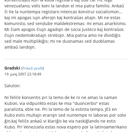
venezuelano, volis koni la landon el mia patra familio. Ankaŭ
ĉi tie la nuntempa registaro intencas konstrui socialismon…
kaj mi apogas iujn aferojn kaj kontraŭas aliajn. Mi ne estas
komunisto, sed sendube maldekstremas: mi emas anarkismo.
Mi ĉiam apogos ĉiujn agadojn de socia justeco kaj kontraŭos
ĉiujn nedemokratiajn strebojn. Mia patria amo ne dividiĝis
sed male multiplikiĝis; mi ne duonamas sed duoblamas
ambaŭ landojn.
Gradski
(
Prikaži profil
)
19. junij 2007 22:18:49
Saluton:
Ni feliĉe konsentis pri la temo de ke ni ne amas la saman
Kubon, via vidpunkto estas ke mia "duoncerbo" estas
paralizita, eble ne. Pri la temo de la estinta tempo, JES en
Kubo estis multajn erarojn sed nuntempe ni laboras por solvi
ĝin,kaj feliĉe ankaŭ vi klariĝis ke via naskiĝlando ne estis
Kubo. Pri Venezuela estas nova espero por la latinoamerikano