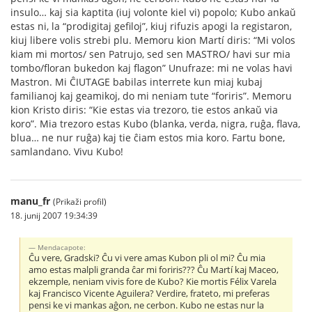
insulo… kaj sia kaptita (iuj volonte kiel vi) popolo; Kubo ankaŭ
estas ni, la “prodigitaj gefiloj”, kiuj rifuzis apogi la registaron,
kiuj libere volis strebi plu. Memoru kion Martí diris: “Mi volos
kiam mi mortos/ sen Patrujo, sed sen MASTRO/ havi sur mia
tombo/floran bukedon kaj flagon” Unufraze: mi ne volas havi
Mastron. Mi ĈIUTAGE babilas interrete kun miaj kubaj
familianoj kaj geamikoj, do mi neniam tute “foriris”. Memoru
kion Kristo diris: “Kie estas via trezoro, tie estos ankaŭ via
koro”. Mia trezoro estas Kubo (blanka, verda, nigra, ruĝa, flava,
blua… ne nur ruĝa) kaj tie ĉiam estos mia koro. Fartu bone,
samlandano. Vivu Kubo!
manu_fr
(Prikaži profil)
18. junij 2007 19:34:39
Mendacapote:
Ĉu vere, Gradski? Ĉu vi vere amas Kubon pli ol mi? Ĉu mia
amo estas malpli granda ĉar mi foriris??? Ĉu Martí kaj Maceo,
ekzemple, neniam vivis fore de Kubo? Kie mortis Félix Varela
kaj Francisco Vicente Aguilera? Verdire, frateto, mi preferas
pensi ke vi mankas aĝon, ne cerbon. Kubo ne estas nur la