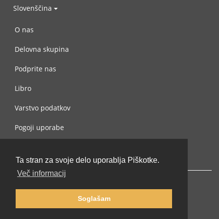
Slovenščina
O nas
Delovna skupina
Podprite nas
Libro
Varstvo podatkov
Pogoji uporabe
Navežite stik z nami
Ta stran za svoje delo uporablja Piškotke.
Več informacij
Soglašam
© 2002-2026 lernu.net |
Impressum