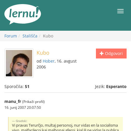
K
vsebini
Meni
Forum
Stališča
Kubo
Kubo
Odgovori
od
Hober
, 16. avgust
2006
Sporočila:
51
Jezik:
Esperanto
manu_fr
(Prikaži profil)
16. junij 2007 20:07:50
Gradski:
Vi pravas Terurĉjo, multaj personoj, nur vidas en la socialisma
vivo, malfacilecoj kaj malbonaj aferoj, kial ili ne vidas la publica