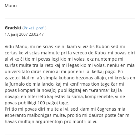
Manu
Gradski
(
Prikaži profil
)
17. junij 2007 23:02:47
Vidu Manu, mi ne scias kie ni kiam vi vizitis Kubon sed mi
certas ke vi scias malmute pri la vereco de Kubo, mi povas diri
al vi ke ĉi tie mi povas legi kio mi volas, ekz nuntempe mi
surfas multe tra la reto kaj mi legas kio mi volas, neniu en mia
universitato diras nenio al mi por eniri al kelkaj paĝo. Pri
gazetoj, kial mi aŭ simpla kubano bezonas aliajn, mi kredas en
la ĵurnalo de mia lando, kaj mi konfirmas tion tage ĉar mi
povas kompari la novaĵoj publikigitaj en "Granma" kaj la
novaĵoj en Interreto kaj estas la sama, kompreneble, vi ne
povas publikigi 100 paĝoj tage.
Pri tio mi povas diri multe al vi, sed kiam mi ĉagrenas mia
esperanto malbonigas multe, pro tio mi daŭros poste ĉar mi
havas multajn argumentojn pro montri al vi.