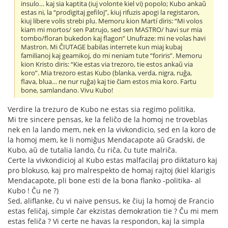
insulo… kaj sia kaptita (iuj volonte kiel vi) popolo; Kubo ankaŭ
estas ni, la “prodigitaj gefiloj”, kiuj rifuzis apogi la registaron,
kiuj libere volis strebi plu. Memoru kion Martí diris: “Mi volos
kiam mi mortos/ sen Patrujo, sed sen MASTRO/ havi sur mia
tombo/floran bukedon kaj flagon” Unufraze: mi ne volas havi
Mastron. Mi ĈIUTAGE babilas interrete kun miaj kubaj
familianoj kaj geamikoj, do mi neniam tute “foriris”. Memoru
kion Kristo diris: “Kie estas via trezoro, tie estos ankaŭ via
koro”. Mia trezoro estas Kubo (blanka, verda, nigra, ruĝa,
flava, blua… ne nur ruĝa) kaj tie ĉiam estos mia koro. Fartu
bone, samlandano. Vivu Kubo!
Verdire la trezuro de Kubo ne estas sia regimo politika.
Mi tre sincere pensas, ke la feliĉo de la homoj ne troveblas
nek en la lando mem, nek en la vivkondicio, sed en la koro de
la homoj mem, ke li nomiĝus Mendacapote aŭ Gradski, de
Kubo, aŭ de tutalia lando, ĉu riĉa, ĉu tute malriĉa.
Certe la vivkondicioj al Kubo estas malfacilaj pro diktaturo kaj
pro blokuso, kaj pro malrespekto de homaj rajtoj (kiel klarigis
Mendacapote, pli bone esti de la bona flanko -politika- al
Kubo ! Ĉu ne ?)
Sed, aliflanke, ĉu vi naive pensus, ke ĉiuj la homoj de Francio
estas feliĉaj, simple ĉar ekzistas demokration tie ? Ĉu mi mem
estas feliĉa ? Vi certe ne havas la respondon, kaj la simpla