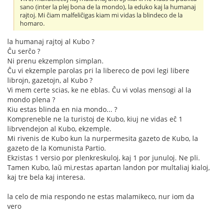
sano (inter la plej bona de la mondo), la eduko kaj la humanaj
rajtoj. Mi ĉiam malfeliĉigas kiam mi vidas la blindeco de la
homaro.
la humanaj rajtoj al Kubo ?
Ĉu serĉo ?
Ni prenu ekzemplon simplan.
Ĉu vi ekzemple parolas pri la libereco de povi legi libere
librojn, gazetojn, al Kubo ?
Vi mem certe scias, ke ne eblas. Ĉu vi volas mensogi al la
mondo plena ?
Kiu estas blinda en nia mondo... ?
Kompreneble ne la turistoj de Kubo, kiuj ne vidas eĉ 1
librvendejon al Kubo, ekzemple.
Mi rivenis de Kubo kun la nurpermesita gazeto de Kubo, la
gazeto de la Komunista Partio.
Ekzistas 1 versio por plenkreskuloj, kaj 1 por junuloj. Ne pli.
Tamen Kubo, laŭ mi,restas apartan landon por multaliaj kialoj,
kaj tre bela kaj interesa.
la celo de mia respondo ne estas malamikeco, nur iom da
vero