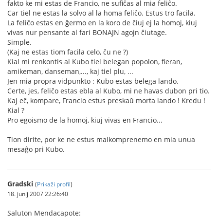
fakto ke mi estas de Francio, ne sufiĉas al mia feliĉo.
Car tiel ne estas la solvo al la homa feliĉo. Estus tro facila.
La feliĉo estas en ĝermo en la koro de ĉiuj ej la homoj, kiuj
vivas nur pensante al fari BONAJN agojn ĉiutage.
Simple.
(Kaj ne estas tiom facila celo, ĉu ne ?)
Kial mi renkontis al Kubo tiel belegan popolon, fieran,
amikeman, danseman,..., kaj tiel plu, ...
Jen mia propra vidpunkto : Kubo estas belega lando.
Certe, jes, feliĉo estas ebla al Kubo, mi ne havas dubon pri tio.
Kaj eĉ, kompare, Francio estus preskaŭ morta lando ! Kredu !
Kial ?
Pro egoismo de la homoj, kiuj vivas en Francio...
Tion dirite, por ke ne estus malkomprenemo en mia unua
mesaĝo pri Kubo.
Gradski
(
Prikaži profil
)
18. junij 2007 22:26:40
Saluton Mendacapote: