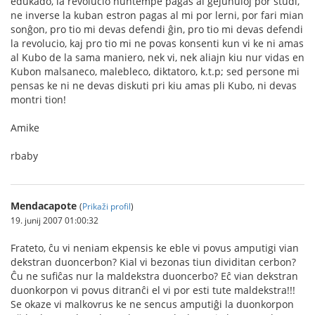
edukado, la revolucio nuntempe pagas al gejunuloj por studi,
ne inverse la kuban estron pagas al mi por lerni, por fari mian
sonĝon, pro tio mi devas defendi ĝin, pro tio mi devas defendi
la revolucio, kaj pro tio mi ne povas konsenti kun vi ke ni amas
al Kubo de la sama maniero, nek vi, nek aliajn kiu nur vidas en
Kubon malsaneco, malebleco, diktatoro, k.t.p; sed persone mi
pensas ke ni ne devas diskuti pri kiu amas pli Kubo, ni devas
montri tion!
Amike
rbaby
Mendacapote
(
Prikaži profil
)
19. junij 2007 01:00:32
Frateto, ĉu vi neniam ekpensis ke eble vi povus amputigi vian
dekstran duoncerbon? Kial vi bezonas tiun dividitan cerbon?
Ĉu ne sufiĉas nur la maldekstra duoncerbo? Eĉ vian dekstran
duonkorpon vi povus ditranĉi el vi por esti tute maldekstra!!!
Se okaze vi malkovrus ke ne sencus amputiĝi la duonkorpon