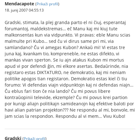
Mendacapote
(
Prikaži profil
)
18. junij 2007 04:55:13
Gradski, stimata, la plej granda parto el ni ĉiuj, esperantaj
forumantoj, maldekstremas… eĉ Manu kaj mi kiuj tute
malkonsentas kun via vidpunkto. Vi pravas: eble Manu scias
malmulte pri Kubo… sed ĉu vi dirus same pri mi, via
samlandano? Ĉu vi amegas Kubon? Ankaŭ mi! Vi estas tre
juna kaj, kvankam tio, kompreneble, ne estas difekto, vi
mankas vivan sperton. Se iu ajn atakus Kubon mi mortus
apud vi por defendi ĝin, mi elkore asertas. Bedaŭrinde, nia
registaro estas DIKTATURO, ne demokratio, kaj mi neniam
politike apogos tian registaron. Demokratio estas kiel ĉi tiu
forumo: Vi defendas viajn vidpunktojn kaj ni defendas niajn…
Ĉu eblus fari tion ĉe nia lando? Ĉu mi povus libere
kontraŭopinii televide, ekzemple? Ĉu mi povus krei partion
por kunigi aliajn politikajn samideanojn kaj efektive baloti por
havi alian patrian projekton??? Ne respondu al mi, bonvole, mi
jam scias la respondon. Respondu al vi mem… Vivu Kubo!
Gradski
(
Prikaži profil
)