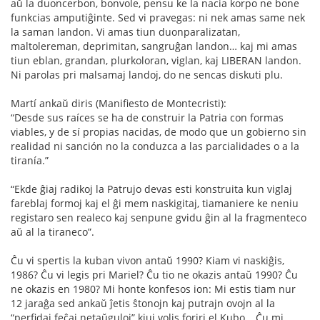
aŭ la duoncerbon, bonvole, pensu ke la nacia korpo ne bone
funkcias amputiĝinte. Sed vi pravegas: ni nek amas same nek
la saman landon. Vi amas tiun duonparalizatan,
maltolereman, deprimitan, sangruĝan landon… kaj mi amas
tiun eblan, grandan, plurkoloran, viglan, kaj LIBERAN landon.
Ni parolas pri malsamaj landoj, do ne sencas diskuti plu.
Martí ankaŭ diris (Manifiesto de Montecristi):
“Desde sus raíces se ha de construir la Patria con formas
viables, y de sí propias nacidas, de modo que un gobierno sin
realidad ni sanción no la conduzca a las parcialidades o a la
tiranía.”
“Ekde ĝiaj radikoj la Patrujo devas esti konstruita kun viglaj
fareblaj formoj kaj el ĝi mem naskigitaj, tiamaniere ke neniu
registaro sen realeco kaj senpune gvidu ĝin al la fragmenteco
aŭ al la tiraneco”.
Ĉu vi spertis la kuban vivon antaŭ 1990? Kiam vi naskiĝis,
1986? Ĉu vi legis pri Mariel? Ĉu tio ne okazis antaŭ 1990? Ĉu
ne okazis en 1980? Mi honte konfesos ion: Mi estis tiam nur
12 jaraĝa sed ankaŭ ĵetis ŝtonojn kaj putrajn ovojn al la
“perfidaj feĉaj netaŭguloj” kiuj volis foriri el Kubo… Ĉu mi