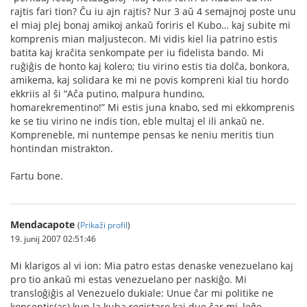
rajtis fari tion? Ĉu iu ajn rajtis? Nur 3 aŭ 4 semajnoj poste unu
el miaj plej bonaj amikoj ankaŭ foriris el Kubo… kaj subite mi
komprenis mian maljustecon. Mi vidis kiel lia patrino estis
batita kaj kraĉita senkompate per iu fidelista bando. Mi
ruĝiĝis de honto kaj kolero; tiu virino estis tia dolĉa, bonkora,
amikema, kaj solidara ke mi ne povis kompreni kial tiu hordo
ekkriis al ŝi “Aĉa putino, malpura hundino,
homarekrementino!” Mi estis juna knabo, sed mi ekkomprenis
ke se tiu virino ne indis tion, eble multaj el ili ankaŭ ne.
Kompreneble, mi nuntempe pensas ke neniu meritis tiun
hontindan mistrakton.
Fartu bone.
Mendacapote
(
Prikaži profil
)
19. junij 2007 02:51:46
Mi klarigos al vi ion: Mia patro estas denaske venezuelano kaj
pro tio ankaŭ mi estas venezuelano per naskiĝo. Mi
transloĝiĝis al Venezuelo dukiale: Unue ĉar mi politike ne
konsentis(as) kun la kuba registaro kaj due ĉar mi, leĝe