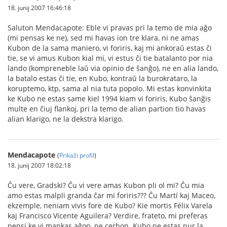
18. junij 2007 16:46:18
Saluton Mendacapote: Eble vi pravas pri la temo de mia aĝo
(mi pensas ke ne), sed mi havas ion tre klara, ni ne amas
Kubon de la sama maniero, vi foriris, kaj mi ankoraŭ estas ĉi
tie, se vi amus Kubon kial mi, vi estus ĉi tie batalanto por nia
lando (kompreneble laŭ via opinio de ŝanĝo), ne en alia lando,
la batalo estas ĉi tie, en Kubo, kontraŭ la burokrataro, la
koruptemo, ktp, sama al nia tuta popolo. Mi estas konvinkita
ke Kubo ne estas same kiel 1994 kiam vi foriris, Kubo ŝanĝis
multe en ĉiuj flankoj, pri la temo de alian partion tio havas
alian klarigo, ne la dekstra klarigo.
Mendacapote
(
Prikaži profil
)
18. junij 2007 18:02:18
Ĉu vere, Gradski? Ĉu vi vere amas Kubon pli ol mi? Ĉu mia
amo estas malpli granda ĉar mi foriris??? Ĉu Martí kaj Maceo,
ekzemple, neniam vivis fore de Kubo? Kie mortis Félix Varela
kaj Francisco Vicente Aguilera? Verdire, frateto, mi preferas
pensi ke vi mankas aĝon, ne cerbon. Kubo ne estas nur la