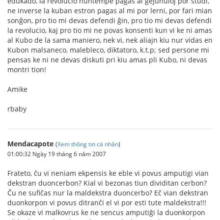
edukado, la revolucio nuntempe pagas al gejunuloj por studi,
ne inverse la kuban estron pagas al mi por lerni, por fari mian
sonĝon, pro tio mi devas defendi ĝin, pro tio mi devas defendi
la revolucio, kaj pro tio mi ne povas konsenti kun vi ke ni amas
al Kubo de la sama maniero, nek vi, nek aliajn kiu nur vidas en
Kubon malsaneco, malebleco, diktatoro, k.t.p; sed persone mi
pensas ke ni ne devas diskuti pri kiu amas pli Kubo, ni devas
montri tion!
Amike
rbaby
Mendacapote
(
Xem thông tin cá nhân
)
01:00:32 Ngày 19 tháng 6 năm 2007
Frateto, ĉu vi neniam ekpensis ke eble vi povus amputigi vian
dekstran duoncerbon? Kial vi bezonas tiun dividitan cerbon?
Ĉu ne sufiĉas nur la maldekstra duoncerbo? Eĉ vian dekstran
duonkorpon vi povus ditranĉi el vi por esti tute maldekstra!!!
Se okaze vi malkovrus ke ne sencus amputiĝi la duonkorpon