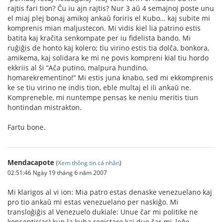
rajtis fari tion? Ĉu iu ajn rajtis? Nur 3 aŭ 4 semajnoj poste unu
el miaj plej bonaj amikoj ankaŭ foriris el Kubo… kaj subite mi
komprenis mian maljustecon. Mi vidis kiel lia patrino estis
batita kaj kraĉita senkompate per iu fidelista bando. Mi
ruĝiĝis de honto kaj kolero; tiu virino estis tia dolĉa, bonkora,
amikema, kaj solidara ke mi ne povis kompreni kial tiu hordo
ekkriis al ŝi “Aĉa putino, malpura hundino,
homarekrementino!” Mi estis juna knabo, sed mi ekkomprenis
ke se tiu virino ne indis tion, eble multaj el ili ankaŭ ne.
Kompreneble, mi nuntempe pensas ke neniu meritis tiun
hontindan mistrakton.
Fartu bone.
Mendacapote
(
Xem thông tin cá nhân
)
02:51:46 Ngày 19 tháng 6 năm 2007
Mi klarigos al vi ion: Mia patro estas denaske venezuelano kaj
pro tio ankaŭ mi estas venezuelano per naskiĝo. Mi
transloĝiĝis al Venezuelo dukiale: Unue ĉar mi politike ne
konsentis(as) kun la kuba registaro kaj due ĉar mi, leĝe