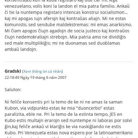
venezuelano, volis koni la landon el mia patra familio. Ankaŭ
ĉi tie la nuntempa registaro intencas konstrui socialismon…
kaj mi apogas iujn aferojn kaj kontraŭas aliajn. Mi ne estas
komunisto, sed sendube maldekstremas: mi emas anarkismo.
Mi ĉiam apogos ĉiujn agadojn de socia justeco kaj kontraŭos
ĉiujn nedemokratiajn strebojn. Mia patria amo ne dividiĝis
sed male multiplikiĝis; mi ne duonamas sed duoblamas
ambaŭ landojn.
Gradski
(
Xem thông tin cá nhân
)
22:18:49 Ngày 19 tháng 6 năm 2007
Saluton:
Ni feliĉe konsentis pri la temo de ke ni ne amas la saman
Kubon, via vidpunkto estas ke mia "duoncerbo" estas
paralizita, eble ne. Pri la temo de la estinta tempo, JES en
Kubo estis multajn erarojn sed nuntempe ni laboras por solvi
ĝin,kaj feliĉe ankaŭ vi klariĝis ke via naskiĝlando ne estis
Kubo. Pri Venezuela estas nova espero por la latinoamerikano