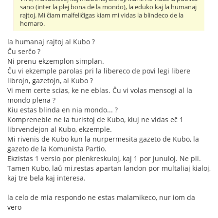
sano (inter la plej bona de la mondo), la eduko kaj la humanaj
rajtoj. Mi ĉiam malfeliĉigas kiam mi vidas la blindeco de la
homaro.
la humanaj rajtoj al Kubo ?
Ĉu serĉo ?
Ni prenu ekzemplon simplan.
Ĉu vi ekzemple parolas pri la libereco de povi legi libere
librojn, gazetojn, al Kubo ?
Vi mem certe scias, ke ne eblas. Ĉu vi volas mensogi al la
mondo plena ?
Kiu estas blinda en nia mondo... ?
Kompreneble ne la turistoj de Kubo, kiuj ne vidas eĉ 1
librvendejon al Kubo, ekzemple.
Mi rivenis de Kubo kun la nurpermesita gazeto de Kubo, la
gazeto de la Komunista Partio.
Ekzistas 1 versio por plenkreskuloj, kaj 1 por junuloj. Ne pli.
Tamen Kubo, laŭ mi,restas apartan landon por multaliaj kialoj,
kaj tre bela kaj interesa.
la celo de mia respondo ne estas malamikeco, nur iom da
vero