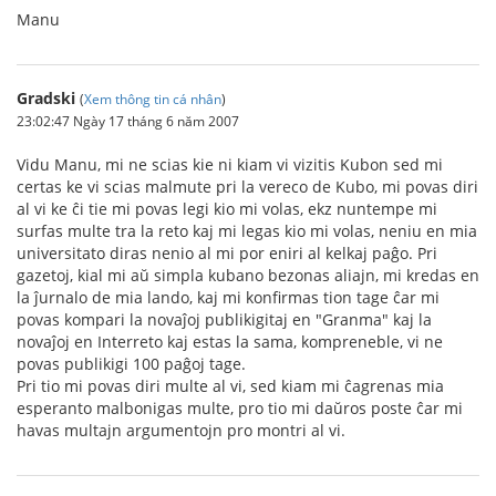
Manu
Gradski
(
Xem thông tin cá nhân
)
23:02:47 Ngày 17 tháng 6 năm 2007
Vidu Manu, mi ne scias kie ni kiam vi vizitis Kubon sed mi
certas ke vi scias malmute pri la vereco de Kubo, mi povas diri
al vi ke ĉi tie mi povas legi kio mi volas, ekz nuntempe mi
surfas multe tra la reto kaj mi legas kio mi volas, neniu en mia
universitato diras nenio al mi por eniri al kelkaj paĝo. Pri
gazetoj, kial mi aŭ simpla kubano bezonas aliajn, mi kredas en
la ĵurnalo de mia lando, kaj mi konfirmas tion tage ĉar mi
povas kompari la novaĵoj publikigitaj en "Granma" kaj la
novaĵoj en Interreto kaj estas la sama, kompreneble, vi ne
povas publikigi 100 paĝoj tage.
Pri tio mi povas diri multe al vi, sed kiam mi ĉagrenas mia
esperanto malbonigas multe, pro tio mi daŭros poste ĉar mi
havas multajn argumentojn pro montri al vi.