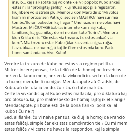
insulo… kaj sia kaptita (iuj volonte kiel vi) popolo; Kubo ankaŭ
estas ni, la “prodigitaj gefiloj”, kiuj rifuzis apogi la registaron,
kiuj libere volis strebi plu. Memoru kion Martí diris: “Mi volos
kiam mi mortos/ sen Patrujo, sed sen MASTRO/ havi sur mia
tombo/floran bukedon kaj flagon” Unufraze: mi ne volas havi
Mastron. Mi ĈIUTAGE babilas interrete kun miaj kubaj
familianoj kaj geamikoj, do mi neniam tute “foriris”. Memoru
kion Kristo diris: “Kie estas via trezoro, tie estos ankaŭ via
koro”. Mia trezoro estas Kubo (blanka, verda, nigra, ruĝa,
flava, blua… ne nur ruĝa) kaj tie ĉiam estos mia koro. Fartu
bone, samlandano. Vivu Kubo!
Verdire la trezuro de Kubo ne estas sia regimo politika.
Mi tre sincere pensas, ke la feliĉo de la homoj ne troveblas
nek en la lando mem, nek en la vivkondicio, sed en la koro de
la homoj mem, ke li nomiĝus Mendacapote aŭ Gradski, de
Kubo, aŭ de tutalia lando, ĉu riĉa, ĉu tute malriĉa.
Certe la vivkondicioj al Kubo estas malfacilaj pro diktaturo kaj
pro blokuso, kaj pro malrespekto de homaj rajtoj (kiel klarigis
Mendacapote, pli bone esti de la bona flanko -politika- al
Kubo ! Ĉu ne ?)
Sed, aliflanke, ĉu vi naive pensus, ke ĉiuj la homoj de Francio
estas feliĉaj, simple ĉar ekzistas demokration tie ? Ĉu mi mem
estas feliĉa ? Vi certe ne havas la respondon, kaj la simpla