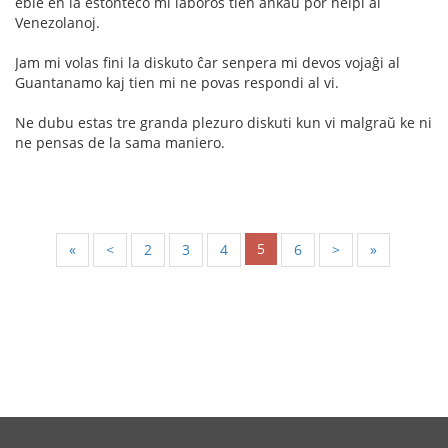
eble en la estonteco mi laboros tien ankaŭ por helpi al
Venezolanoj.
Jam mi volas fini la diskuto ĉar senpera mi devos vojaĝi al
Guantanamo kaj tien mi ne povas respondi al vi.
Ne dubu estas tre granda plezuro diskuti kun vi malgraŭ ke ni
ne pensas de la sama maniero.
5
«
<
2
3
4
6
>
»