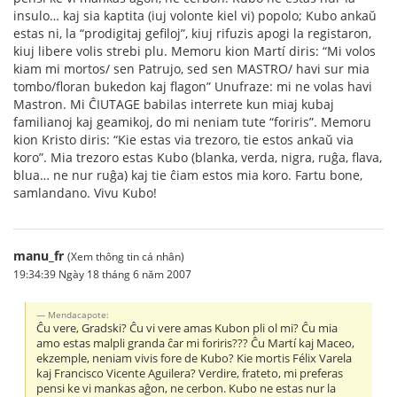
insulo… kaj sia kaptita (iuj volonte kiel vi) popolo; Kubo ankaŭ
estas ni, la “prodigitaj gefiloj”, kiuj rifuzis apogi la registaron,
kiuj libere volis strebi plu. Memoru kion Martí diris: “Mi volos
kiam mi mortos/ sen Patrujo, sed sen MASTRO/ havi sur mia
tombo/floran bukedon kaj flagon” Unufraze: mi ne volas havi
Mastron. Mi ĈIUTAGE babilas interrete kun miaj kubaj
familianoj kaj geamikoj, do mi neniam tute “foriris”. Memoru
kion Kristo diris: “Kie estas via trezoro, tie estos ankaŭ via
koro”. Mia trezoro estas Kubo (blanka, verda, nigra, ruĝa, flava,
blua… ne nur ruĝa) kaj tie ĉiam estos mia koro. Fartu bone,
samlandano. Vivu Kubo!
manu_fr
(Xem thông tin cá nhân)
19:34:39 Ngày 18 tháng 6 năm 2007
Mendacapote:
Ĉu vere, Gradski? Ĉu vi vere amas Kubon pli ol mi? Ĉu mia
amo estas malpli granda ĉar mi foriris??? Ĉu Martí kaj Maceo,
ekzemple, neniam vivis fore de Kubo? Kie mortis Félix Varela
kaj Francisco Vicente Aguilera? Verdire, frateto, mi preferas
pensi ke vi mankas aĝon, ne cerbon. Kubo ne estas nur la