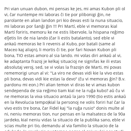
Pri vian unuan dubon, mi pensas ke jes, mi amas Kubon pli ol
vi, ĉar nuntempe mi laboras ĉi tie por plibonigi ĝin, ne
parolante en alian landon pri kio devas esti la nuna situacio,
mi laboras por ŝanĝi ĝin !!! Pri Martí, eble vi memoras kial
Martí foriris, memoru ke ne estis libervole, la hispana reĝimo
elĵetis lin de nia lando (ĉar li estis batalanto), sed eble vi
ankaŭ memoras ke li revenis al Kubo, por batali (same al
Maceo kaj aliajn), li mortis ĉi tie, por fari Novan Kubon pli
bona, TIO estas amoro al sia lando. mi volas diri ankaŭ al vi,
ke adaptanta frazoj je kelkaj situacioj ne signifas ke ili estas
absolutaj veroj, sed, se vi volas la frazojn de Marti, mi povas
rememorigi unun al vi: "La viro ne devas vidi kie la vivo estas
pli bona, devas vidi kie estas la devo" (ĉu vi memoras ĝin? B.v.
pardonu mi eon.) Pri alian temon vi diras ke vi amas kubon
sendependa de sia reĝimo tiam kial ne la ruĝa kubo? aŭ ĉu vi
ne memoras la viva situacio antaŭ la jaro 1990 (tio estis ankaŭ
en la Revolucia tempo)kial la personoj ne volis foriri ha! ĉar la
vivo estis tre bona, ĉar Fidel kaj "la ruĝa rusio" donis multe al
ni, neniu memoras tion, nur pensas en la malsateco de la 90a
jardeko, kial neniu vidas la situacio de la publika sano, eble vi
scias multe pri tio, demandu al via familio la situacio de la