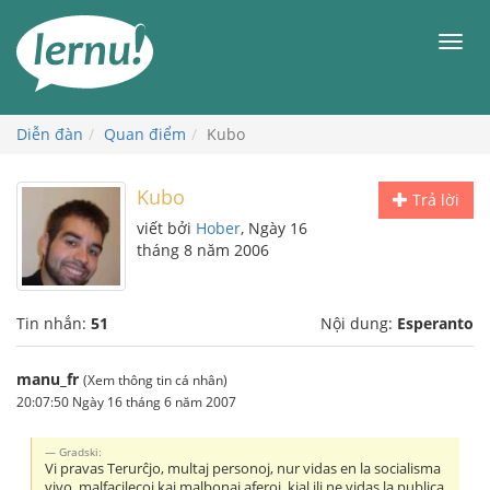
Đi
đến
Men
phần
nội
dung
Diễn đàn
Quan điểm
Kubo
Kubo
Trả lời
viết bởi
Hober
, Ngày 16
tháng 8 năm 2006
Tin nhắn:
51
Nội dung:
Esperanto
manu_fr
(Xem thông tin cá nhân)
20:07:50 Ngày 16 tháng 6 năm 2007
Gradski:
Vi pravas Terurĉjo, multaj personoj, nur vidas en la socialisma
vivo, malfacilecoj kaj malbonaj aferoj, kial ili ne vidas la publica