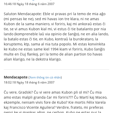
16:46:18 Ngày 18 tháng 6 năm 2007
Saluton Mendacapote: Eble vi pravas pri la temo de mia aĝo
(mi pensas ke ne), sed mi havas ion tre klara, ni ne amas
Kubon de la sama maniero, vi foriris, kaj mi ankoraŭ estas ĉi
tie, se vi amus Kubon kial mi, vi estus ĉi tie batalanto por nia
lando (kompreneble laŭ via opinio de ŝanĝo), ne en alia lando,
la batalo estas ĉi tie, en Kubo, kontraŭ la burokrataro, la
koruptemo, ktp, sama al nia tuta popolo. Mi estas konvinkita
ke Kubo ne estas same kiel 1994 kiam vi foriris, Kubo ŝanĝis
multe en ĉiuj flankoj, pri la temo de alian partion tio havas
alian klarigo, ne la dekstra klarigo.
Mendacapote
(
Xem thông tin cá nhân
)
18:02:18 Ngày 18 tháng 6 năm 2007
Ĉu vere, Gradski? Ĉu vi vere amas Kubon pli ol mi? Ĉu mia
amo estas malpli granda ĉar mi foriris??? Ĉu Martí kaj Maceo,
ekzemple, neniam vivis fore de Kubo? Kie mortis Félix Varela
kaj Francisco Vicente Aguilera? Verdire, frateto, mi preferas
pensi ke vi mankas aĝon, ne cerbon. Kubo ne estas nur la