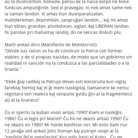
aŭ la duoncerbon, bonvole, pensu ke la nacia korpo ne bone
funkcias amputiĝinte. Sed vi pravegas: ni nek amas same nek
la saman landon. Vi amas tiun duonparalizatan,
maltolereman, deprimitan, sangruĝan landon… kaj mi amas
tiun eblan, grandan, plurkoloran, viglan, kaj LIBERAN landon.
Ni parolas pri malsamaj landoj, do ne sencas diskuti plu.
Martí ankaŭ diris (Manifiesto de Montecristi):
“Desde sus raíces se ha de construir la Patria con formas
viables, y de sí propias nacidas, de modo que un gobierno sin
realidad ni sanción no la conduzca a las parcialidades o a la
tiranía.”
“Ekde ĝiaj radikoj la Patrujo devas esti konstruita kun viglaj
fareblaj formoj kaj el ĝi mem naskigitaj, tiamaniere ke neniu
registaro sen realeco kaj senpune gvidu ĝin al la fragmenteco
aŭ al la tiraneco”.
Ĉu vi spertis la kuban vivon antaŭ 1990? Kiam vi naskiĝis,
1986? Ĉu vi legis pri Mariel? Ĉu tio ne okazis antaŭ 1990? Ĉu
ne okazis en 1980? Mi honte konfesos ion: Mi estis tiam nur
12 jaraĝa sed ankaŭ ĵetis ŝtonojn kaj putrajn ovojn al la
“perfidaj feĉaj netaŭguloj” kiuj volis foriri el Kubo… Ĉu mi