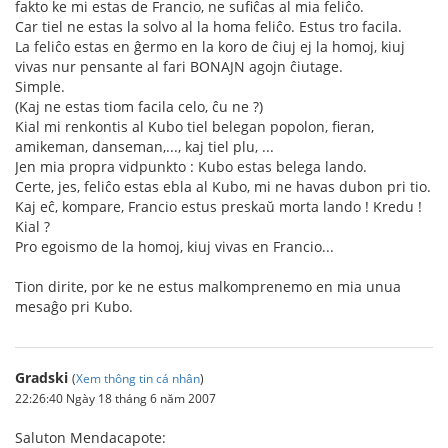
fakto ke mi estas de Francio, ne sufiĉas al mia feliĉo.
Car tiel ne estas la solvo al la homa feliĉo. Estus tro facila.
La feliĉo estas en ĝermo en la koro de ĉiuj ej la homoj, kiuj
vivas nur pensante al fari BONAJN agojn ĉiutage.
Simple.
(Kaj ne estas tiom facila celo, ĉu ne ?)
Kial mi renkontis al Kubo tiel belegan popolon, fieran,
amikeman, danseman,..., kaj tiel plu, ...
Jen mia propra vidpunkto : Kubo estas belega lando.
Certe, jes, feliĉo estas ebla al Kubo, mi ne havas dubon pri tio.
Kaj eĉ, kompare, Francio estus preskaŭ morta lando ! Kredu !
Kial ?
Pro egoismo de la homoj, kiuj vivas en Francio...
Tion dirite, por ke ne estus malkomprenemo en mia unua
mesaĝo pri Kubo.
Gradski
(
Xem thông tin cá nhân
)
22:26:40 Ngày 18 tháng 6 năm 2007
Saluton Mendacapote: