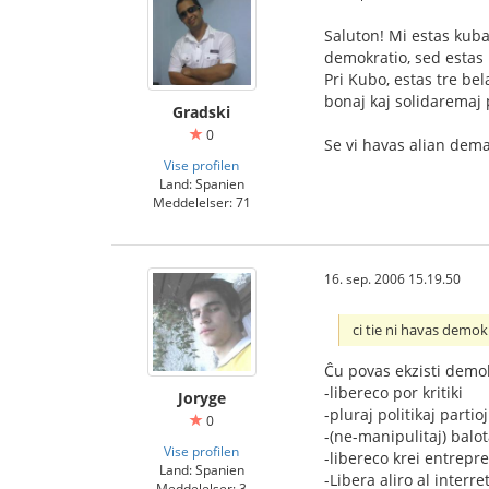
Saluton! Mi estas kuban
demokratio, sed estas
Pri Kubo, estas tre bel
bonaj kaj solidaremaj 
Gradski
0
Se vi havas alian dem
Vise profilen
Land: Spanien
Meddelelser: 71
16. sep. 2006 15.19.50
ci tie ni havas demo
Ĉu povas ekzisti demok
-libereco por kritiki
Joryge
-pluraj politikaj partioj
0
-(ne-manipulitaj) balo
Vise profilen
-libereco krei entrepr
Land: Spanien
-Libera aliro al interr
Meddelelser: 3