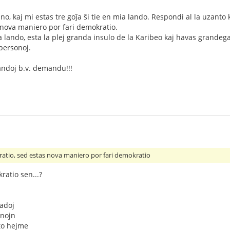
o, kaj mi estas tre goĵa ŝi tie en mia lando. Respondi al la uzanto k
 nova maniero por fari demokratio.
a lando, esta la plej granda insulo de la Karibeo kaj havas grandega
personoj.
andoj b.v. demandu!!!
kratio, sed estas nova maniero por fari demokratio
ratio sen...?
tadoj
enojn
eto hejme