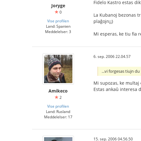
Fidelo Kastro estas di
Joryge
0
La Kubanoj bezonas tra
Vise profilen
plaĝojn¡¡)
Land: Spanien
Meddelelser: 3
Mi esperas, ke tiu fia 
6. sep. 2006 22.04.57
...vi forgesas tiujn 
Mi supozas, ke multaj e
Estas ankaŭ interesa de
Amikeco
2
Vise profilen
Land: Rusland
Meddelelser: 17
15. sep. 2006 04.56.50