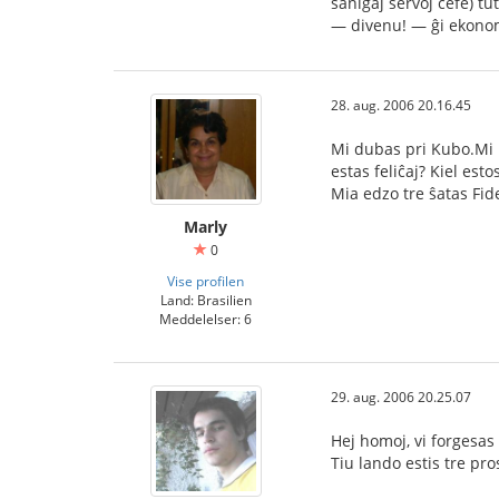
sanigaj servoj ĉefe) t
— divenu! — ĝi ekonomi
28. aug. 2006 20.16.45
Mi dubas pri Kubo.Mi n
estas feliĉaj? Kiel est
Mia edzo tre ŝatas Fide
Marly
0
Vise profilen
Land: Brasilien
Meddelelser: 6
29. aug. 2006 20.25.07
Hej homoj, vi forgesas
Tiu lando estis tre pr