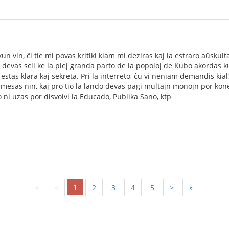
un vin, ĉi tie mi povas kritiki kiam mi deziras kaj la estraro aŭskult
vi devas scii ke la plej granda parto de la popoloj de Kubo akordas 
j estas klara kaj sekreta. Pri la interreto, ĉu vi neniam demandis k
mesas nin, kaj pro tio la lando devas pagi multajn monojn por konekt
o ni uzas por disvolvi la Educado, Publika Sano, ktp
1
«
<
2
3
4
5
>
»