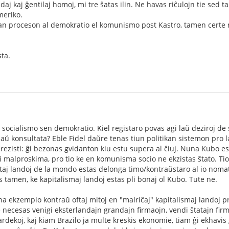
daj kaj ĝentilaj homoj, mi tre ŝatas ilin. Ne havas riĉulojn tie se
meriko.
an proceson al demokratio el komunismo post Kastro, tamen certe n
sta.
socialismo sen demokratio. Kiel registaro povas agi laŭ deziroj de s
ŭ konsultata? Eble Fidel daŭre tenas tiun politikan sistemon pro 
zisti: ĝi bezonas gvidanton kiu estu supera al ĉiuj. Nuna Kubo es
li malproskima, pro tio ke en komunisma socio ne ekzistas ŝtato. Tio
ltaj landoj de la mondo estas delonga timo/kontraŭstaro al io noma
s tamen, ke kapitalismaj landoj estas pli bonaj ol Kubo. Tute ne.
na ekzemplo kontraŭ oftaj mitoj en "malriĉaj" kapitalismaj landoj p
ke necesas venigi eksterlandajn grandajn firmaojn, vendi ŝtatajn firm
ardekoj, kaj kiam Brazilo ja multe kreskis ekonomie, tiam ĝi ekhavis