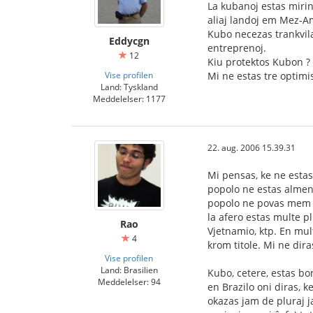
La kubanoj estas mirin
aliaj landoj em Mez-A
Kubo necezas trankvil
Eddycgn
entreprenoj.
12
Kiu protektos Kubon ?
Vise profilen
Mi ne estas tre optimi
Land: Tyskland
Meddelelser: 1177
22. aug. 2006 15.39.31
Mi pensas, ke ne estas 
popolo ne estas almena
popolo ne povas mem re
la afero estas multe p
Rao
Vjetnamio, ktp. En mu
4
krom titole. Mi ne dira
Vise profilen
Land: Brasilien
Kubo, cetere, estas bo
Meddelelser: 94
en Brazilo oni diras, 
okazas jam de pluraj j