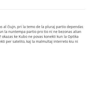
as al ĉiujn, pri la temo de la pluraj partio dependas
kun la nuntempa partio pro tio ni ne bezonas alian
ial? okazas ke Kubo ne povas konekti kun la Optika
i per satelito, kaj la malmultaj interreto kiu ni