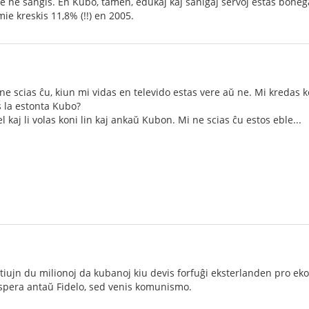
ute ne ŝanĝis. En Kubo, tamen, edukaj kaj sanigaj servoj estas boneg
e kreskis 11,8% (!!) en 2005.
e scias ĉu, kiun mi vidas en televido estas vere aŭ ne. Mi kredas 
os la estonta Kubo?
l kaj li volas koni lin kaj ankaŭ Kubon. Mi ne scias ĉu estos eble...
 tiujn du milionoj da kubanoj kiu devis forfuĝi eksterlanden pro e
ospera antaŭ Fidelo, sed venis komunismo.