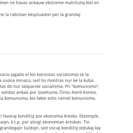
d tamen ne havas ankauw ekstreme malriĉuloj kiel en
e la rabistan ekspluadon per la grandaj
ocio (agado el kio konsistas socialismo) se la
la usona minaco, sed tio montras nur ke la kuba
tas do nur laŭparole socialisma. Pri "komunismo",
 validas ankaŭ por Sovetunio, Ĉinio, Nord-Koreio,
ta komunismo, kio fakte estis neniel komunisma,
ri favoraj kondiĉoj por ekonomia kresko. Ekzemple,
aojn, k.t.p. por atingi ekonomian kreskon. Tio
 grandegajn ŝuldojn, sed sociaj kondiĉoj (edukaj kaj