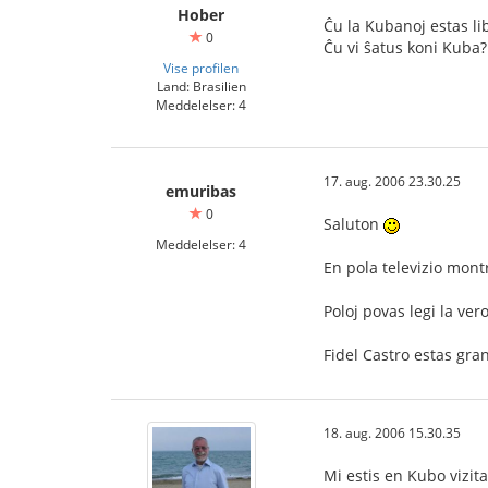
Hober
Ĉu la Kubanoj estas li
0
Ĉu vi ŝatus koni Kuba?
Vise profilen
Land: Brasilien
Meddelelser: 4
17. aug. 2006 23.30.25
emuribas
0
Saluton
Meddelelser: 4
En pola televizio mon
Poloj povas legi la ve
Fidel Castro estas gra
18. aug. 2006 15.30.35
Mi estis en Kubo vizita