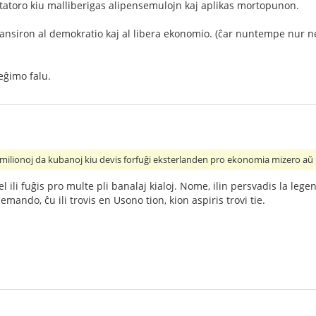
ktatoro kiu malliberigas alipensemulojn kaj aplikas mortopunon.
nsiron al demokratio kaj al libera ekonomio. (ĉar nuntempe nur ne-
reĝimo falu.
du milionoj da kubanoj kiu devis forfuĝi eksterlanden pro ekonomia mizero aŭ 
l ili fuĝis pro multe pli banalaj kialoj. Nome, ilin persvadis la legen
mando, ĉu ili trovis en Usono tion, kion aspiris trovi tie.