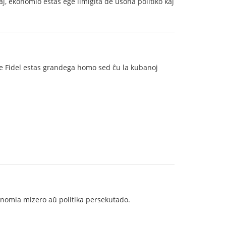
aj, ekonomio estas ege limigita de usona politiko kaj
ke Fidel estas grandega homo sed ĉu la kubanoj
konomia mizero aŭ politika persekutado.