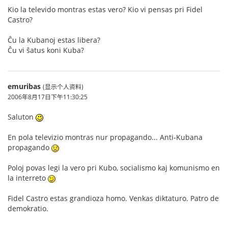
Kio la televido montras estas vero? Kio vi pensas pri Fidel
Castro?
Ĉu la Kubanoj estas libera?
Ĉu vi ŝatus koni Kuba?
emuribas
(显示个人资料)
2006年8月17日下午11:30:25
Saluton
En pola televizio montras nur propagando... Anti-Kubana
propagando
Poloj povas legi la vero pri Kubo, socialismo kaj komunismo en
la interreto
Fidel Castro estas grandioza homo. Venkas diktaturo. Patro de
demokratio.