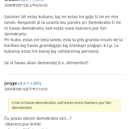
2006年9月15日上午4:56:50
Saluton! Mi estas kubano, kaj mi estas tre goĵa ŝi tie en mia
lando. Respondi al la uzanto kiu parolis pri Demokratio ĉi tie
ni havas demokratio, sed estas nova maniero por fari
demokratio.
Pri Kubo, estas tre bela lando, esta la plej granda insulo de la
Karibeo kaj havas grandegajn kaj blankajn plaĝojn, k.t.p. La
kubanoj estas tre bonaj kaj solidaremaj personoj.
Se vi havas alian demandoj b.v. demandu!!!
Joryge
(
显示个人资料
)
2006年9月16日下午3:19:50
ci tie ni havas demokratio, sed estas nova maniero por fari
demokratio
Ĉu povas ekzisti demokratio sen...?
-libereco por kritiki