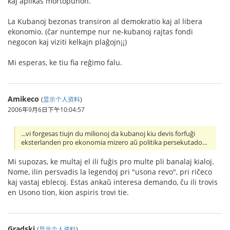
kaj aplikas mortopunon.
La Kubanoj bezonas transiron al demokratio kaj al libera
ekonomio. (ĉar nuntempe nur ne-kubanoj rajtas fondi
negocon kaj viziti kelkajn plaĝojn¡¡)
Mi esperas, ke tiu fia reĝimo falu.
Amikeco
(
显示个人资料
)
2006年9月6日下午10:04:57
...vi forgesas tiujn du milionoj da kubanoj kiu devis forfuĝi
eksterlanden pro ekonomia mizero aŭ politika persekutado...
Mi supozas, ke multaj el ili fuĝis pro multe pli banalaj kialoj.
Nome, ilin persvadis la legendoj pri "usona revo", pri riĉeco
kaj vastaj eblecoj. Estas ankaŭ interesa demando, ĉu ili trovis
en Usono tion, kion aspiris trovi tie.
Gradski
(
显示个人资料
)