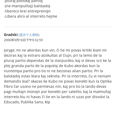
-pluraj politikaj partioj
-(ne-manipulitaj) balotadoj
-libereco krei entreprenojn
-Libera aliro al interreto hejme
Gradski
(
显示个人资料
)
2006年9月16日下午9:32:59
Joryge, mi ne akordas kun vin, ĉi tie mi povas kritiki kiam mi
deziras kaj la estraro aŭskultas al ĉiujn, pri la temo de la
pluraj partio dependas de la starpunkto, kaj vi devas scii ke la
plej granda parto de la popoloj de Kubo akordas kun la
nuntempa partio pro tio ni ne bezonas alian partio. Pri la
balotadoj estas klara kaj sekreta. Pri la interreto, ĉu vi neniam
demandis kial? okazas ke Kubo ne povas konekti kun la Optika
Fibro ĉar usono ne permesas nin, kaj pro tio la lando devas
pagi multajn monojn por konekti per satelito, kaj la malmultaj
interreto kiu ni havas ĉi tie en la lando ni uzas por disvolvi la
Educado, Publika Sano, ktp