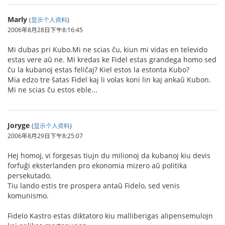
Marly
(
显示个人资料
)
2006年8月28日下午8:16:45
Mi dubas pri Kubo.Mi ne scias ĉu, kiun mi vidas en televido
estas vere aŭ ne. Mi kredas ke Fidel estas grandega homo sed
ĉu la kubanoj estas feliĉaj? Kiel estos la estonta Kubo?
Mia edzo tre ŝatas Fidel kaj li volas koni lin kaj ankaŭ Kubon.
Mi ne scias ĉu estos eble...
Joryge
(
显示个人资料
)
2006年8月29日下午8:25:07
Hej homoj, vi forgesas tiujn du milionoj da kubanoj kiu devis
forfuĝi eksterlanden pro ekonomia mizero aŭ politika
persekutado.
Tiu lando estis tre prospera antaŭ Fidelo, sed venis
komunismo.
Fidelo Kastro estas diktatoro kiu malliberigas alipensemulojn