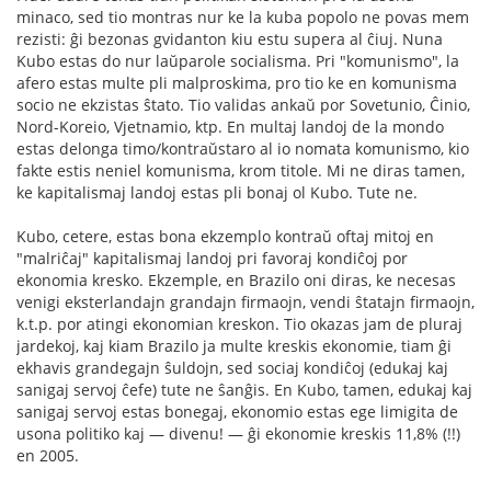
minaco, sed tio montras nur ke la kuba popolo ne povas mem
rezisti: ĝi bezonas gvidanton kiu estu supera al ĉiuj. Nuna
Kubo estas do nur laŭparole socialisma. Pri "komunismo", la
afero estas multe pli malproskima, pro tio ke en komunisma
socio ne ekzistas ŝtato. Tio validas ankaŭ por Sovetunio, Ĉinio,
Nord-Koreio, Vjetnamio, ktp. En multaj landoj de la mondo
estas delonga timo/kontraŭstaro al io nomata komunismo, kio
fakte estis neniel komunisma, krom titole. Mi ne diras tamen,
ke kapitalismaj landoj estas pli bonaj ol Kubo. Tute ne.
Kubo, cetere, estas bona ekzemplo kontraŭ oftaj mitoj en
"malriĉaj" kapitalismaj landoj pri favoraj kondiĉoj por
ekonomia kresko. Ekzemple, en Brazilo oni diras, ke necesas
venigi eksterlandajn grandajn firmaojn, vendi ŝtatajn firmaojn,
k.t.p. por atingi ekonomian kreskon. Tio okazas jam de pluraj
jardekoj, kaj kiam Brazilo ja multe kreskis ekonomie, tiam ĝi
ekhavis grandegajn ŝuldojn, sed sociaj kondiĉoj (edukaj kaj
sanigaj servoj ĉefe) tute ne ŝanĝis. En Kubo, tamen, edukaj kaj
sanigaj servoj estas bonegaj, ekonomio estas ege limigita de
usona politiko kaj — divenu! — ĝi ekonomie kreskis 11,8% (!!)
en 2005.