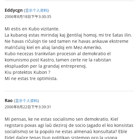
Eddycgn
(
显示个人资料
)
2006年8月18日下午3:30:35
Mi estis en Kubo vizitante.
La kubanoj estas mirindaj kaj ĝentilaj homoj, mi tre ŝatas ilin.
Ne havas riĉulojn tie sed tamen ne havas ankauw ekstreme
malriĉuloj kiel en aliaj landoj em Mez-Ameriko.
Kubo necezas trankvilan proceson al demokratio el
komunismo post Kastro, tamen certe ne la rabistan
ekspluadon per la grandaj entreprenoj.
Kiu protektos Kubon ?
Mi ne estas tre optimista.
Rao
(
显示个人资料
)
2006年8月22日下午3:39:31
Mi pensas, ke ne estas socialismo sen demokratio. Kiel
registaro povas agi laŭ deziroj de socio (agado el kio konsistas
socialismo) se la popolo ne estas almenaŭ konsultata? Eble
Fidel daŭre tenas tiun politikan sistemon pro la usona