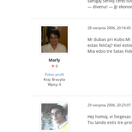
sanigaj servoj ĉefe) t
— divenu! — ĝi ekonomi
28 sierpnia 2006, 20:16:45
Mi dubas pri Kubo.Mi n
estas feliĉaj? Kiel est
Mia edzo tre ŝatas Fide
Marly
0
Pokaż profil
Kraj: Brazylia
Wpisy: 6
29 sierpnia 2006, 20:25:07
Hej homoj, vi forgesas
Tiu lando estis tre pr