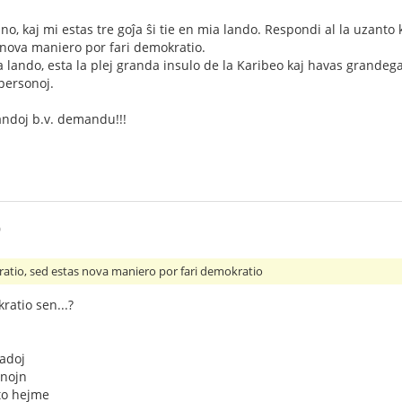
o, kaj mi estas tre goĵa ŝi tie en mia lando. Respondi al la uzanto k
 nova maniero por fari demokratio.
a lando, esta la plej granda insulo de la Karibeo kaj havas grandega
personoj.
andoj b.v. demandu!!!
0
kratio, sed estas nova maniero por fari demokratio
ratio sen...?
tadoj
enojn
eto hejme