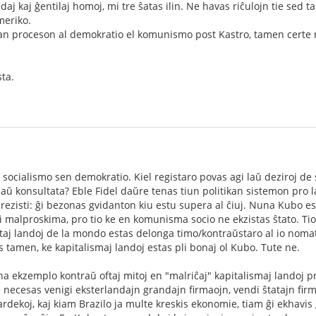
daj kaj ĝentilaj homoj, mi tre ŝatas ilin. Ne havas riĉulojn tie se
meriko.
an proceson al demokratio el komunismo post Kastro, tamen certe n
sta.
socialismo sen demokratio. Kiel registaro povas agi laŭ deziroj de s
ŭ konsultata? Eble Fidel daŭre tenas tiun politikan sistemon pro 
zisti: ĝi bezonas gvidanton kiu estu supera al ĉiuj. Nuna Kubo es
li malproskima, pro tio ke en komunisma socio ne ekzistas ŝtato. Tio
ltaj landoj de la mondo estas delonga timo/kontraŭstaro al io noma
s tamen, ke kapitalismaj landoj estas pli bonaj ol Kubo. Tute ne.
na ekzemplo kontraŭ oftaj mitoj en "malriĉaj" kapitalismaj landoj p
ke necesas venigi eksterlandajn grandajn firmaojn, vendi ŝtatajn firm
ardekoj, kaj kiam Brazilo ja multe kreskis ekonomie, tiam ĝi ekhavis