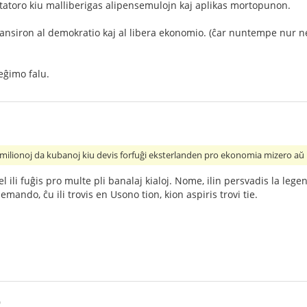
ktatoro kiu malliberigas alipensemulojn kaj aplikas mortopunon.
nsiron al demokratio kaj al libera ekonomio. (ĉar nuntempe nur ne-
reĝimo falu.
du milionoj da kubanoj kiu devis forfuĝi eksterlanden pro ekonomia mizero aŭ 
l ili fuĝis pro multe pli banalaj kialoj. Nome, ilin persvadis la legen
mando, ĉu ili trovis en Usono tion, kion aspiris trovi tie.
0