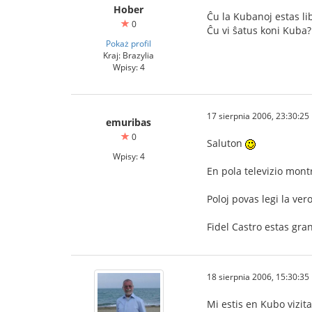
Hober
Ĉu la Kubanoj estas li
0
Ĉu vi ŝatus koni Kuba?
Pokaż profil
Kraj: Brazylia
Wpisy: 4
17 sierpnia 2006, 23:30:25
emuribas
0
Saluton
Wpisy: 4
En pola televizio mon
Poloj povas legi la ve
Fidel Castro estas gra
18 sierpnia 2006, 15:30:35
Mi estis en Kubo vizita