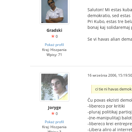
Saluton! Mi estas kuban
demokratio, sed estas
Pri Kubo, estas tre bel
bonaj kaj solidaremaj 
Gradski
0
Se vi havas alian dem
Pokaż profil
Kraj: Hiszpania
Wpisy: 71
16 września 2006, 15:19:5
ci tie ni havas demo
Ĉu povas ekzisti demok
-libereco por kritiki
Joryge
-pluraj politikaj partioj
0
-(ne-manipulitaj) balo
Pokaż profil
-libereco krei entrepr
Kraj: Hiszpania
-Libera aliro al interr
Wpisy: 3