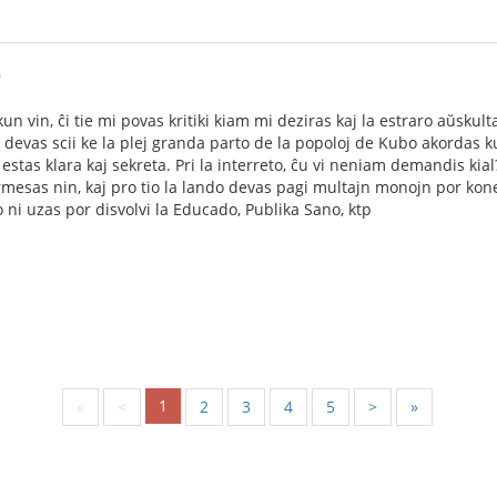
9
un vin, ĉi tie mi povas kritiki kiam mi deziras kaj la estraro aŭskult
vi devas scii ke la plej granda parto de la popoloj de Kubo akordas 
j estas klara kaj sekreta. Pri la interreto, ĉu vi neniam demandis k
mesas nin, kaj pro tio la lando devas pagi multajn monojn por konekt
o ni uzas por disvolvi la Educado, Publika Sano, ktp
1
«
<
2
3
4
5
>
»