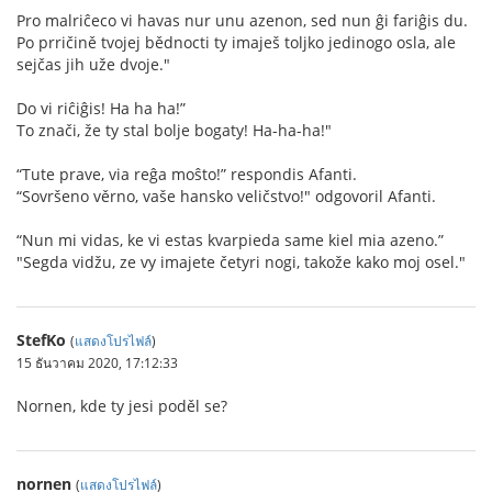
Pro malriĉeco vi havas nur unu azenon, sed nun ĝi fariĝis du.
Po prričině tvojej bědnocti ty imaješ toljko jedinogo osla, ale
sejčas jih uže dvoje."
Do vi riĉiĝis! Ha ha ha!”
To znači, že ty stal bolje bogaty! Ha-ha-ha!"
“Tute prave, via reĝa moŝto!” respondis Afanti.
“Sovršeno věrno, vaše hansko veličstvo!" odgovoril Afanti.
“Nun mi vidas, ke vi estas kvarpieda same kiel mia azeno.”
"Segda vidžu, ze vy imajete četyri nogi, takože kako moj osel."
StefKo
(
แสดงโปรไฟล์
)
15 ธันวาคม 2020, 17:12:33
Nornen, kde ty jesi poděl se?
nornen
(
แสดงโปรไฟล์
)