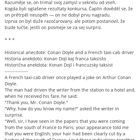
Razuměje se, on trimal svoj zamysl v sekretu od vseh.
Kogda byli oglašene rezultaty konkursa, Čaplin dověděl se, že
on prětrpěl neuspěh — on ne dobyl prvu nagradu.
Izprva on byl duže razočarovany, ale potom postanovil, že
bude lučše, jestli on posmeje se za sej surpriz.
* * *
Historical anecdote: Conan Doyle and a French taxi-cab driver
Historia anekdoto: Konan Dojl kaj franca taksisto
Historična anekdota: Konan Dojl i francuzsky taksist
---------------
A French taxi-cab driver once played a joke on Arthur Conan
Doyle.
The man had driven the writer from the station to a hotel and,
when he received his fare, he said:
"Thank you, Mr. Conan Doyle."
"Why, how do you know my name?" asked the writer in
surprise.
"Well, sir, I have seen in the papers that you were coming
from the south of France to Paris; your appearance told me
that you were English, your hair had been clearly cut by a
barber of the south of France. I put these indications together