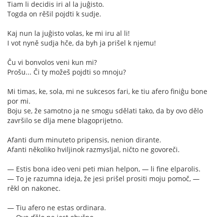
Tiam li decidis iri al la juĝisto.
Togda on rěšil pojdti k sudje.
Kaj nun la juĝisto volas, ke mi iru al li!
I vot nyně sudja hče, da byh ja prišel k njemu!
Ĉu vi bonvolos veni kun mi?
Prošu... Či ty možeš pojdti so mnoju?
Mi timas, ke, sola, mi ne sukcesos fari, ke tiu afero finiĝu bone
por mi.
Boju se, že samotno ja ne smogu sdělati tako, da by ovo dělo
završilo se dlja mene blagoprijetno.
Afanti dum minuteto pripensis, nenion dirante.
Afanti několiko hviljinok razmysljal, ničto ne govoreči.
— Estis bona ideo veni peti mian helpon, — li fine elparolis.
— To je razumna ideja, že jesi prišel prositi moju pomoč, —
rěkl on nakonec.
— Tiu afero ne estas ordinara.