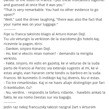
and guessed at once that it was you."
"That is very remarkable. You had no other evidence to go
upon?"
"Well," said the driver laughing, "there was also the fact that
your name was on your luggage."
----------
Foje iu franca taksiisto blagis al Arturo Konan Dojl.
Tiu ulo veturigis la verkiston de la stacidomo ĝis hotelo kaj,
ricevinte la pagon, diris:
- Dankon, sinjoro Konan Dojl.
- Ho, kiel vi eksciis mian nomon? - demandis la mirigita
verkisto.
- Fakte, sinjoro, mi vidis en gazetoj, ke vi veturas de la suda
parto de Francio al Parizo; via exteraĵo sugestis al mi, ke vi
estas anglo, vian hararon certe tondis iu barbiro en la suda
Francio. Mi kunmetis ĉi-indikojn kaj tuj divenis, kiu vi estas.
- Tio tre rimarkindas. Kaj vi ne havis aliajn distingilojn por fari
ĉi-konkludon, ĉu?
- Nu, verdire, - respondis la ŝoforo, ridante, - haveblis ankaŭ la
fakto, ke via nomo ĉeestas sur via bagaĝo.
----------
Jedin raz nekoj francuzsky taksist razigral žart s Arturom