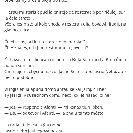
tebe, da by prositi tvoju pomoč.
Hieraŭ mi staris apud la enirejo de restoracio por riĉuloj, sur
la ĉefa strato...
Včera jesm stojal kolo vhoda v restoran dlja bogatyh ljudij, na
glavnoj ulice...
Ĉu vi scias, pri kiu restoracio mi parolas?
Či ty znaješ, o kojem restoranu ja govorju?
Ĝi havas ne-ordinaran nomon: La Brila Suno aŭ La Brila Ĉielo,
aŭ ion similan.
On imaje neobyčnu nazvu: Jasno Solnce abo Jasno Nebo, abo
něčto podobno.
Vi loĝis en la apuda domo antaŭ kelkaj jaroj, ĉu ne?
Ty jesi žil v susědnom domu několiko let nazad, či ne?
— Jes, — respondis Afanti, — mi konas tiun lokon.
— Da, — odgovoril Afanti, — ja znaju tamto město.
La Brila Ĉielo estas ĝia nomo.
Jasno Nebo jest jegova nazva.