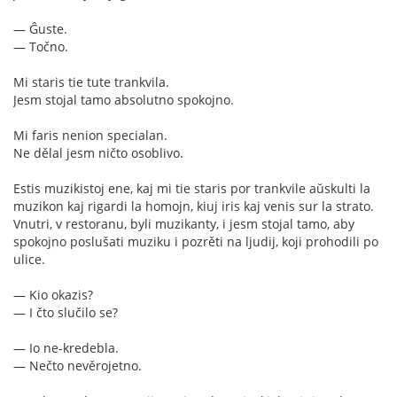
— Ĝuste.
— Točno.
Mi staris tie tute trankvila.
Jesm stojal tamo absolutno spokojno.
Mi faris nenion specialan.
Ne dělal jesm ničto osoblivo.
Estis muzikistoj ene, kaj mi tie staris por trankvile aŭskulti la
muzikon kaj rigardi la homojn, kiuj iris kaj venis sur la strato.
Vnutri, v restoranu, byli muzikanty, i jesm stojal tamo, aby
spokojno poslušati muziku i pozrěti na ljudij, koji prohodili po
ulice.
— Kio okazis?
— I čto slučilo se?
— Io ne-kredebla.
— Nečto nevěrojetno.