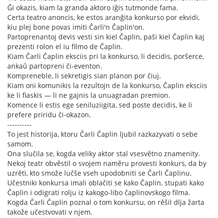
Ĝi okazis, kiam la granda aktoro iĝis tutmonde fama.
Certa teatro anoncis, ke estos aranĝita konkurso por ekvidi,
kiu plej bone povas imiti Ĉarli'n Ĉaplin'on.
Partoprenantoj devis vesti sin kiel Ĉaplin, paŝi kiel Ĉaplin kaj
prezenti rolon el iu filmo de Ĉaplin.
Kiam Ĉarli Ĉaplin eksciis pri la konkurso, li decidis, porŝerce,
ankaŭ partopreni ĉi-eventon.
Kompreneble, li sekretigis sian planon por ĉiuj.
Kiam oni komunikis la rezultojn de la konkurso, Ĉaplin eksciis
ke li fiaskis — li ne gajnis la unuagradan premion.
Komence li estis ege seniluziigita, sed poste decidis, ke li
prefere priridu ĉi-okazon.
----------
To jest historija, ktoru Čarli Čaplin ljubil razkazyvati o sebe
samom.
Ona slučila se, kogda veliky aktor stal vsesvětno znamenity.
Nekoj teatr obvěstil o svojem naměru provesti konkurs, da by
uzrěti, kto smože lučše vseh upodobniti se Čarli Čaplinu.
Učestniki konkursa imali oblačiti se kako Čaplin, stupati kako
Čaplin i odigrati rolju iz kakogo-libo čaplinovskogo filma.
Kogda Čarli Čaplin poznal o tom konkursu, on rěšil dlja žarta
takože učestvovati v njem.