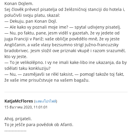
Konan Dojlem.
Sej člověk prěvezl pisatelja od želězničnoj stanciji do hotela i,
polučivši svoju platu, skazal:
— Dekuju, pan Konan Dojl.
— Ale kako vy poznali moje ime? — spytal udivjeny pisatelj.
— Nu, po faktu, pane, jesm viděl v gazetah, že vy jedete od
juga Franciji v Pariž; vaše obličje povědělo mně, že vy jeste
Angličanin, a vaše vlasy bezsumno strigl južno-francuzsky
bradobrivec. Jesm složil ove priznaki vkupě i razom srazuměl,
kto vy jeste.
— To je velikolěpno. I vy ne imali kake-libo ine ukazanja, da by
sdělati taku konkluziju?
— Nu, — zasmějavši se rěkl taksist, — pomogl takože toj fakt,
že vaše ime prisučstvuje na vašem bagažu.
KatjaMcFlores
(
แสดงโปรไฟล์
)
15 ธันวาคม 2020, 11:01:01
Ahoj, prijateli.
To je ješče para povědok ob Afanti.
---------------