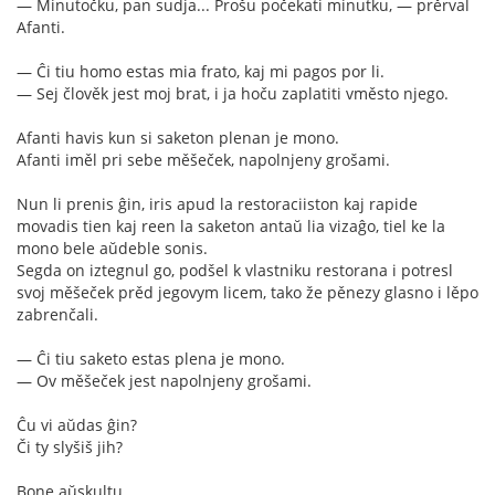
— Minutočku, pan sudja... Prošu počekati minutku, — prěrval
Afanti.
— Ĉi tiu homo estas mia frato, kaj mi pagos por li.
— Sej člověk jest moj brat, i ja hoču zaplatiti vměsto njego.
Afanti havis kun si saketon plenan je mono.
Afanti iměl pri sebe měšeček, napolnjeny grošami.
Nun li prenis ĝin, iris apud la restoraciiston kaj rapide
movadis tien kaj reen la saketon antaŭ lia vizaĝo, tiel ke la
mono bele aŭdeble sonis.
Segda on iztegnul go, podšel k vlastniku restorana i potresl
svoj měšeček prěd jegovym licem, tako že pěnezy glasno i lěpo
zabrenčali.
— Ĉi tiu saketo estas plena je mono.
— Ov měšeček jest napolnjeny grošami.
Ĉu vi aŭdas ĝin?
Či ty slyšiš jih?
Bone aŭskultu.