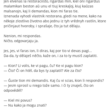
Jen elvenas la restoraciisto, rigardas min, kiel oni rigardus
malamikan beston aŭ unu el tiuj kreskaĵoj, kiuj kaŭzas
malsanojn, kaj li demandas, kion mi faras tie.
Iznenada vyhodi vlastnik restorana, gledi na mene, kako na
někoje zlostlivo životno abo jednu iz tyh vrědnyh rastlin, ktore
pričinjaut hvoroby, i sprašaje, čto ja tut dělaju.
Nenion, mi respondas.
Ničto, odgovarjaju ja.
Jes, jes, vi faras ion, li diras, kaj por tio vi devas pagi...
Da-da, ty dělaješ něčto, kaže on, i za to ty musiš zaplatiti.
— Kion? Li volis, ke vi pagu, ĉu? Ke vi pagu kion?
— Čto? Či on htěl, da bys ty zaplatil? Ale za čto?
— Ĝuste tion mi demandis. Kaj ĉu vi scias, kion li respondis?
— Jesm sprosil u niego tože samo. I či ty znaješ, čto on
odpověděl?
— Kiel mi povus?
— Nu kako ja mogu znati?