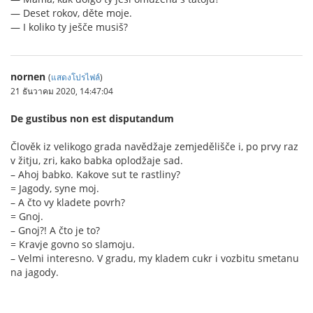
— Deset rokov, děte moje.
— I koliko ty ješče musiš?
nornen
(
แสดงโปรไฟล์
)
21 ธันวาคม 2020, 14:47:04
De gustibus non est disputandum
Člověk iz velikogo grada navědžaje zemjedělišče i, po prvy raz
v žitju, zri, kako babka oplodžaje sad.
– Ahoj babko. Kakove sut te rastliny?
= Jagody, syne moj.
– A čto vy kladete povrh?
= Gnoj.
– Gnoj?! A čto je to?
= Kravje govno so slamoju.
– Velmi interesno. V gradu, my kladem cukr i vozbitu smetanu
na jagody.