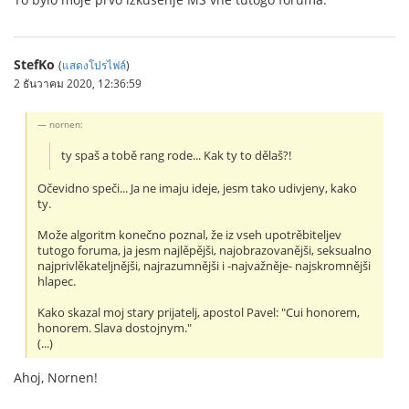
StefKo
(
แสดงโปรไฟล์
)
2 ธันวาคม 2020, 12:36:59
nornen:
ty spaš a tobě rang rode... Kak ty to dělaš?!
Očevidno speči... Ja ne imaju ideje, jesm tako udivjeny, kako
ty.
Može algoritm konečno poznal, že iz vseh upotrěbiteljev
tutogo foruma, ja jesm najlěpějši, najobrazovanějši, seksualno
najprivlěkateljnějši, najrazumnějši i -najvažněje- najskromnějši
hlapec.
Kako skazal moj stary prijatelj, apostol Pavel: "Cui honorem,
honorem. Slava dostojnym."
(...)
Ahoj, Nornen!