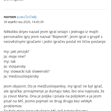
nornen
(
แสดงโปรไฟล์
)
30 พฤศจิกายน 2020, 14:45:39
Několiko dnjev nazad jesm igral onlajn i jednogo iz mojih
personažev igry jesm nazval “Bojevnik”. Jesm igral v grupě s
neizvěstnymi igračami i jedin igračev poslal mi lične poslanje:
Iny: jaki jenzyk?
Ja: moje ime?
Iny: tak
Ja: slovjansky
Iny: slowacki lub slowenski?
Ja: medzsuslovjansky
Jesm objasnil, čto je medžuslovjanksy. Iny igrač ne byl igrač,
ale igračka; prinajmenje ja dumaju tako, ibo ona napisala, že
ju zovut Marta. Ona je poljka i pisala na poljskom a ja jesm
pisal na MS. Jesmo pojmali se drug druga bez velikyh
problemov.
To bylo moje prvo izkušenje MS vně tutogo foruma.