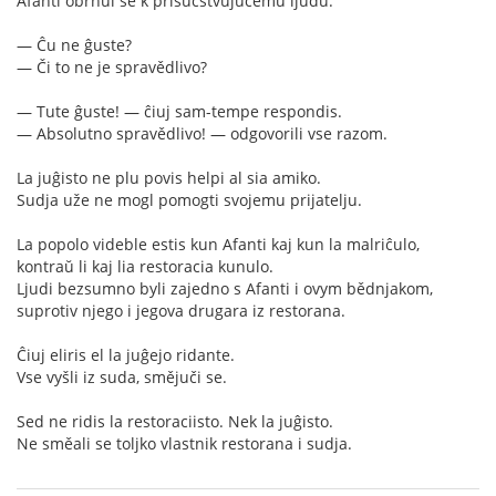
Afanti obrnul se k prisučstvujučemu ljudu.
— Ĉu ne ĝuste?
— Či to ne je spravědlivo?
— Tute ĝuste! — ĉiuj sam-tempe respondis.
— Absolutno spravědlivo! — odgovorili vse razom.
La juĝisto ne plu povis helpi al sia amiko.
Sudja uže ne mogl pomogti svojemu prijatelju.
La popolo videble estis kun Afanti kaj kun la malriĉulo,
kontraŭ li kaj lia restoracia kunulo.
Ljudi bezsumno byli zajedno s Afanti i ovym bědnjakom,
suprotiv njego i jegova drugara iz restorana.
Ĉiuj eliris el la juĝejo ridante.
Vse vyšli iz suda, smějuči se.
Sed ne ridis la restoraciisto. Nek la juĝisto.
Ne směali se toljko vlastnik restorana i sudja.