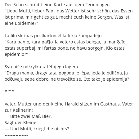
Der Sohn schreibt eine Karte aus dem Ferienlager:
"Liebe Mutti, lieber Papi, das Wetter ist sehr schön, das Essen
ist prima, mir geht es gut, macht euch keine Sorgen. Was ist
eine Epidemie?"
---------------
La filo skribas poŝtkarton el la feria kampadejo:
"Kara panjo, kara paĉjo, la vetero estas belega, la manĝaĵoj
estas superbaj, mi fartas bone, ne havu sorgojn. Kio estas
epidemio?"
---------------
Syn piše odkrytku iz lětnjego lagera:
"Draga mama, dragy tata, pogoda je lěpa, jeda je odlična, ja
odčuvaju sebe dobro, ne trevožite se. Čto tako je epidemija?
* * *
Vater, Mutter und der kleine Harald sitzen im Gasthaus. Vater
zur Kellnerin:
— Bitte zwei Maß Bier.
Sagt der Kleine:
— Und Mutti, kriegt die nichts?
---------------