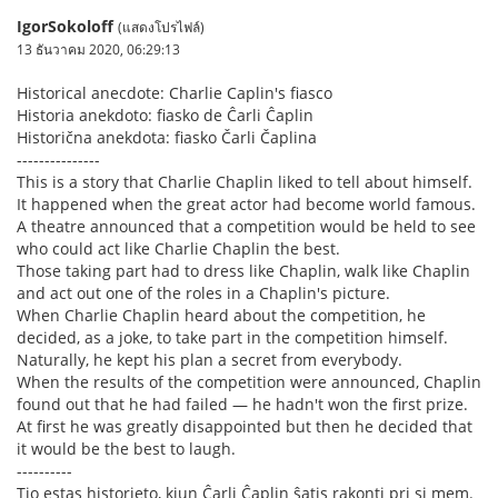
IgorSokoloff
(แสดงโปรไฟล์)
13 ธันวาคม 2020, 06:29:13
Historical anecdote: Charlie Caplin's fiasco
Historia anekdoto: fiasko de Ĉarli Ĉaplin
Historična anekdota: fiasko Čarli Čaplina
---------------
This is a story that Charlie Chaplin liked to tell about himself.
It happened when the great actor had become world famous.
A theatre announced that a competition would be held to see
who could act like Charlie Chaplin the best.
Those taking part had to dress like Chaplin, walk like Chaplin
and act out one of the roles in a Chaplin's picture.
When Charlie Chaplin heard about the competition, he
decided, as a joke, to take part in the competition himself.
Naturally, he kept his plan a secret from everybody.
When the results of the competition were announced, Chaplin
found out that he had failed — he hadn't won the first prize.
At first he was greatly disappointed but then he decided that
it would be the best to laugh.
----------
Tio estas historieto, kiun Ĉarli Ĉaplin ŝatis rakonti pri si mem.