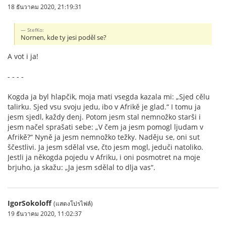
18 ธันวาคม 2020, 21:19:31
StefKo:
Nornen, kde ty jesi poděl se?
A vot i ja!
- - - -
Kogda ja byl hlapčik, moja mati vsegda kazala mi: „Sjed cělu
talirku. Sjed vsu svoju jedu, ibo v Afrikě je glad.“ I tomu ja
jesm sjedl, každy denj. Potom jesm stal nemnožko starši i
jesm načel sprašati sebe: „V čem ja jesm pomogl ljudam v
Afrikě?“ Nyně ja jesm nemnožko težky. Naděju se, oni sut
ščestlivi. Ja jesm sdělal vse, čto jesm mogl, jeduči natoliko.
Jestli ja někogda pojedu v Afriku, i oni posmotret na moje
brjuho, ja skažu: „Ja jesm sdělal to dlja vas“.
IgorSokoloff
(แสดงโปรไฟล์)
19 ธันวาคม 2020, 11:02:37