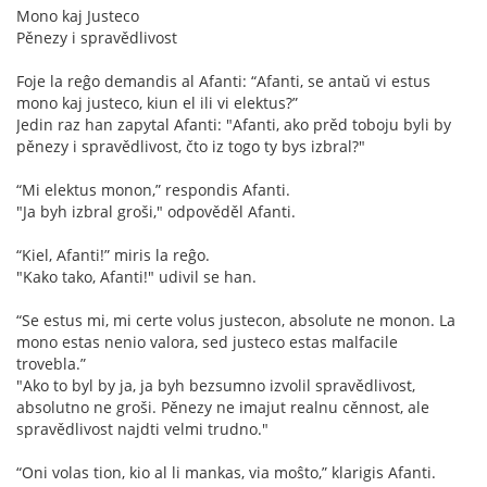
Mono kaj Justeco
Pěnezy i spravědlivost
Foje la reĝo demandis al Afanti: “Afanti, se antaŭ vi estus
mono kaj justeco, kiun el ili vi elektus?”
Jedin raz han zapytal Afanti: "Afanti, ako prěd toboju byli by
pěnezy i spravědlivost, čto iz togo ty bys izbral?"
“Mi elektus monon,” respondis Afanti.
"Ja byh izbral groši," odpověděl Afanti.
“Kiel, Afanti!” miris la reĝo.
"Kako tako, Afanti!" udivil se han.
“Se estus mi, mi certe volus justecon, absolute ne monon. La
mono estas nenio valora, sed justeco estas malfacile
trovebla.”
"Ako to byl by ja, ja byh bezsumno izvolil spravědlivost,
absolutno ne groši. Pěnezy ne imajut realnu cěnnost, ale
spravědlivost najdti velmi trudno."
“Oni volas tion, kio al li mankas, via moŝto,” klarigis Afanti.