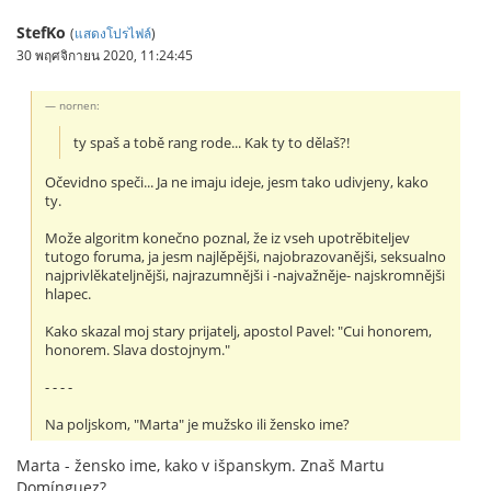
StefKo
(
แสดงโปรไฟล์
)
30 พฤศจิกายน 2020, 11:24:45
nornen:
ty spaš a tobě rang rode... Kak ty to dělaš?!
Očevidno speči... Ja ne imaju ideje, jesm tako udivjeny, kako
ty.
Može algoritm konečno poznal, že iz vseh upotrěbiteljev
tutogo foruma, ja jesm najlěpějši, najobrazovanějši, seksualno
najprivlěkateljnějši, najrazumnějši i -najvažněje- najskromnějši
hlapec.
Kako skazal moj stary prijatelj, apostol Pavel: "Cui honorem,
honorem. Slava dostojnym."
- - - -
Na poljskom, "Marta" je mužsko ili žensko ime?
Marta - žensko ime, kako v išpanskym. Znaš Martu
Domínguez?