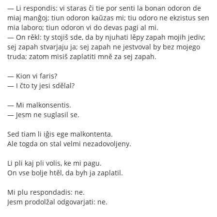
— Li respondis: vi staras ĉi tie por senti la bonan odoron de
miaj manĝoj; tiun odoron kaŭzas mi; tiu odoro ne ekzistus sen
mia laboro; tiun odoron vi do devas pagi al mi.
— On rěkl: ty stojiš sde, da by njuhati lěpy zapah mojih jediv;
sej zapah stvarjaju ja; sej zapah ne jestvoval by bez mojego
truda; zatom misiš zaplatiti mně za sej zapah.
— Kion vi faris?
— I čto ty jesi sdělal?
— Mi malkonsentis.
— Jesm ne suglasil se.
Sed tiam li iĝis ege malkontenta.
Ale togda on stal velmi nezadovoljeny.
Li pli kaj pli volis, ke mi pagu.
On vse bolje htěl, da byh ja zaplatil.
Mi plu respondadis: ne.
Jesm prodolžal odgovarjati: ne.