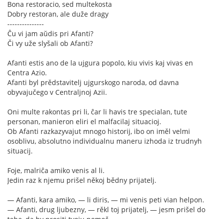
Bona restoracio, sed multekosta
Dobry restoran, ale duže dragy
---------------
Ĉu vi jam aŭdis pri Afanti?
Či vy uže slyšali ob Afanti?
Afanti estis ano de la ujgura popolo, kiu vivis kaj vivas en
Centra Azio.
Afanti byl prědstavitelj ujgurskogo naroda, od davna
obyvajučego v Centraljnoj Azii.
Oni multe rakontas pri li, ĉar li havis tre specialan, tute
personan, manieron eliri el malfacilaj situacioj.
Ob Afanti razkazyvajut mnogo historij, ibo on iměl velmi
osoblivu, absolutno individualnu maneru izhoda iz trudnyh
situacij.
Foje, malriĉa amiko venis al li.
Jedin raz k njemu prišel někoj bědny prijatelj.
— Afanti, kara amiko, — li diris, — mi venis peti vian helpon.
— Afanti, drug ljubezny, — rěkl toj prijatelj, — jesm prišel do