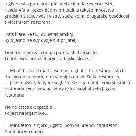
juĝisto estis parolanta plej amike kun la restoraciisto.
Kogda Afanti, jegov bědny prijatelj, a takože množstvo
gradskih žitěljev vošli v sud, sudja velmi drugarsko besědoval
s vlastnikom restorana.
Estis klare, ke tiuj du estas amikoj.
Bylo jasno, že ovy dvoje sut prijatelji.
Tion tuj montris la unuaj paroloj de la juĝisto:
To tutčasno pokazali prve sudejskě slovese:
— Mi aŭdis, ke vi malkonsentas pagi al ĉi tiu restoraciisto la
prezon de la odoro, kiun vi enigis en vin ĉe lia restoracio.
— Jesm uslyšal, že ty ne soglašaješ se zaplatiti semu vlastniku
restorana cěnu zapaha, ktory ty jesi vdyhal kolo jegova
restorana.
Tio ne estas akceptebla...
To jest neprijemlivo...
— Minuteton, sinjoro juĝisto, bonvolu atendi minuteton, —
Afanti inter-rompis.