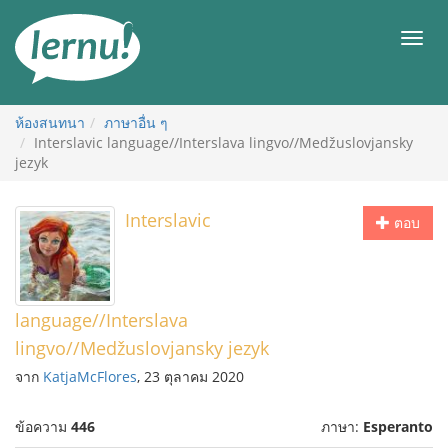
ไป
ยัง
เมนู
สารบัญ
ห้องสนทนา
ภาษาอื่น ๆ
Interslavic language//Interslava lingvo//Medžuslovjansky
jezyk
Interslavic
ตอบ
language//Interslava
lingvo//Medžuslovjansky jezyk
จาก
KatjaMcFlores
, 23 ตุลาคม 2020
ข้อความ
446
ภาษา:
Esperanto