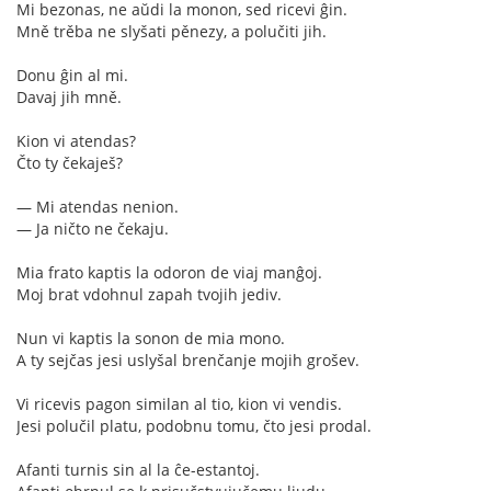
Mi bezonas, ne aŭdi la monon, sed ricevi ĝin.
Mně trěba ne slyšati pěnezy, a polučiti jih.
Donu ĝin al mi.
Davaj jih mně.
Kion vi atendas?
Čto ty čekaješ?
— Mi atendas nenion.
— Ja ničto ne čekaju.
Mia frato kaptis la odoron de viaj manĝoj.
Moj brat vdohnul zapah tvojih jediv.
Nun vi kaptis la sonon de mia mono.
A ty sejčas jesi uslyšal brenčanje mojih grošev.
Vi ricevis pagon similan al tio, kion vi vendis.
Jesi polučil platu, podobnu tomu, čto jesi prodal.
Afanti turnis sin al la ĉe-estantoj.