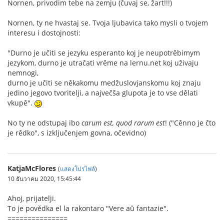
Nornen, privodim tebe na zemju (čuvaj se, žart!!!)
Nornen, ty ne hvastaj se. Tvoja ljubavica tako mysli o tvojem
interesu i dostojnosti:
"Durno je učiti se jezyku esperanto koj je neupotrěbimym
jezykom, durno je utračati vrěme na lernu.net koj uživaju
nemnogi,
durno je učiti se někakomu medžuslovjanskomu koj znaju
jedino jegovo tvoritelji, a največša glupota je to vse dělati
vkupě".
No ty ne odstupaj ibo
carum est, quod rarum est
! ("Cěnno je čto
je rědko", s izključenjem govna, očevidno)
KatjaMcFlores
(
แสดงโปรไฟล์
)
10 ธันวาคม 2020, 15:45:44
Ahoj, prijatelji.
To je povědka el la rakontaro "Vere aŭ fantazie".
===============