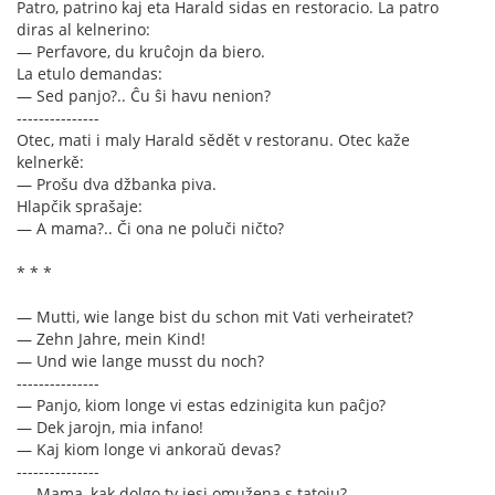
Patro, patrino kaj eta Harald sidas en restoracio. La patro
diras al kelnerino:
— Perfavore, du kruĉojn da biero.
La etulo demandas:
— Sed panjo?.. Ĉu ŝi havu nenion?
---------------
Otec, mati i maly Harald sědět v restoranu. Otec kaže
kelnerkě:
— Prošu dva džbanka piva.
Hlapčik sprašaje:
— A mama?.. Či ona ne poluči ničto?
* * *
— Mutti, wie lange bist du schon mit Vati verheiratet?
— Zehn Jahre, mein Kind!
— Und wie lange musst du noch?
---------------
— Panjo, kiom longe vi estas edzinigita kun paĉjo?
— Dek jarojn, mia infano!
— Kaj kiom longe vi ankoraŭ devas?
---------------
— Mama, kak dolgo ty jesi omužena s tatoju?