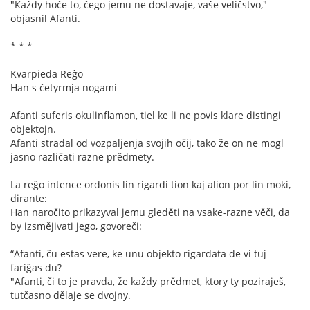
"Každy hoče to, čego jemu ne dostavaje, vaše veličstvo,"
objasnil Afanti.
* * *
Kvarpieda Reĝo
Han s četyrmja nogami
Afanti suferis okulinflamon, tiel ke li ne povis klare distingi
objektojn.
Afanti stradal od vozpaljenja svojih očij, tako že on ne mogl
jasno različati razne prědmety.
La reĝo intence ordonis lin rigardi tion kaj alion por lin moki,
dirante:
Han naročito prikazyval jemu gleděti na vsake-razne věči, da
by izsmějivati jego, govoreči:
“Afanti, ĉu estas vere, ke unu objekto rigardata de vi tuj
fariĝas du?
"Afanti, či to je pravda, že každy prědmet, ktory ty poziraješ,
tutčasno dělaje se dvojny.