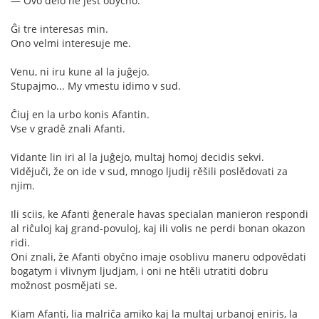
— Ovo ďělo ne jest obyčno.
Ĝi tre interesas min.
Ono velmi interesuje me.
Venu, ni iru kune al la juĝejo.
Stupajmo... My vmestu idimo v sud.
Ĉiuj en la urbo konis Afantin.
Vse v gradě znali Afanti.
Vidante lin iri al la juĝejo, multaj homoj decidis sekvi.
Vidějuči, že on ide v sud, mnogo ljudij rěšili poslědovati za
njim.
Ili sciis, ke Afanti ĝenerale havas specialan manieron respondi
al riĉuloj kaj grand-povuloj, kaj ili volis ne perdi bonan okazon
ridi.
Oni znali, že Afanti obyčno imaje osoblivu maneru odpovědati
bogatym i vlivnym ljudjam, i oni ne htěli utratiti dobru
možnost posmějati se.
Kiam Afanti, lia malriĉa amiko kaj la multaj urbanoj eniris, la