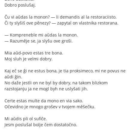
Dobro poslušaj.
Ĉu vi aŭdas la monon? — li demandis al la restoraciisto.
Či ty slyšiš ove pěnezy? — zapytal on vlastnika restorana.
— Kompreneble mi aŭdas la monon.
— Razuměje se, ja slyšu ove groši.
Mia aŭd-povo estas tre bona.
Moj sluh je velmi dobry.
Kaj eĉ se ĝi ne estus bona, je tia proksimeco, mi ne povus ne
aŭdi ĝin.
No daže jestli on ne byl by dobry, na takom blizkom
razstojanju ja ne mogl byh ne uslyšati jih.
Certe estas multe da mono en via sako.
Očevidno je mnogo grošev v tvojem měšečku.
Mi aŭdis pli ol sufiĉe.
Jesm poslušal bolje čem dostatočno.