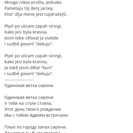
Mnogo rokov prošlo, jednako
Pametaju toj denj jarovy,
Ktor' dlja mene jest najdražejši.
Plyvl po ulicam zapah siringi,
Kako jesi byla krasiva,
Jesm tebe cěloval ja vsekde
I sudbě govoril "dekuju".
Plyvl po ulicam zapah siringi,
Kako jesi byla krasiva,
Ja tobě jesm dělal "kuni"
I sudbě govoril "dekuju".
--------------------
Одинокая ветка сирени
Одинокая ветка сирени
У тебя на столе стояла,
Этот день твоего рождения
Мы с тобою вдвоём встречали.
Плыл по городу запах сирени,
До чего ж ты была красива,