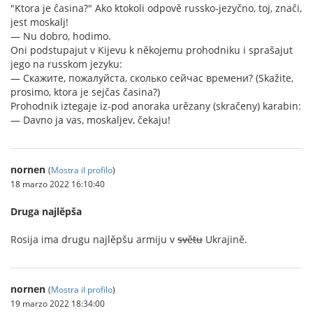
"Ktora je ĉasina?" Ako ktokoli odpově russko-jezyčno, toj, znaĉi,
jest moskalj!
— Nu dobro, hodimo.
Oni podstupajut v Kijevu k někojemu prohodniku i sprašajut
jego na russkom jezyku:
— Скажите, пожалуйста, сколько сейчас времени? (Skažite,
prosimo, ktora je sejčas časina?)
Prohodnik iztegaje iz-pod anoraka urězany (skračeny) karabin:
— Davno ja vas, moskaljev, čekaju!
nornen
(
Mostra il profilo
)
18 marzo 2022 16:10:40
Druga najlěpša
Rosija ima drugu najlěpšu armiju v
světu
Ukrajině.
nornen
(
Mostra il profilo
)
19 marzo 2022 18:34:00