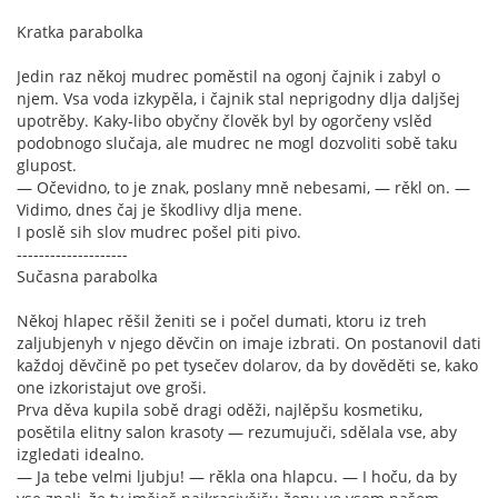
Kratka parabolka
Jedin raz někoj mudrec poměstil na ogonj čajnik i zabyl o
njem. Vsa voda izkypěla, i čajnik stal neprigodny dlja daljšej
upotrěby. Kaky-libo obyčny člověk byl by ogorčeny vslěd
podobnogo slučaja, ale mudrec ne mogl dozvoliti sobě taku
glupost.
— Očevidno, to je znak, poslany mně nebesami, — rěkl on. —
Vidimo, dnes čaj je škodlivy dlja mene.
I poslě sih slov mudrec pošel piti pivo.
--------------------
Sučasna parabolka
Někoj hlapec rěšil ženiti se i počel dumati, ktoru iz treh
zaljubjenyh v njego děvčin on imaje izbrati. On postanovil dati
každoj děvčině po pet tysečev dolarov, da by dověděti se, kako
one izkoristajut ove groši.
Prva děva kupila sobě dragi oděži, najlěpšu kosmetiku,
posětila elitny salon krasoty — rezumujuči, sdělala vse, aby
izgledati idealno.
— Ja tebe velmi ljubju! — rěkla ona hlapcu. — I hoču, da by