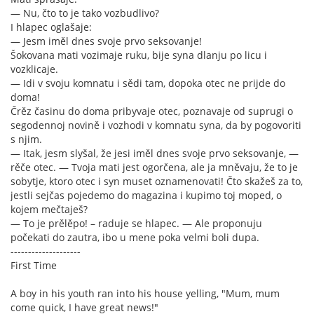
— Nu, čto to je tako vozbudlivo?
I hlapec oglašaje:
— Jesm iměl dnes svoje prvo seksovanje!
Šokovana mati vozimaje ruku, bije syna dlanju po licu i
vozklicaje.
— Idi v svoju komnatu i sědi tam, dopoka otec ne prijde do
doma!
Črěz časinu do doma pribyvaje otec, poznavaje od suprugi o
segodennoj novině i vozhodi v komnatu syna, da by pogovoriti
s njim.
— Itak, jesm slyšal, že jesi iměl dnes svoje prvo seksovanje, —
rěče otec. — Tvoja mati jest ogorčena, ale ja mněvaju, že to je
sobytje, ktoro otec i syn muset oznamenovati! Čto skažeš za to,
jestli sejčas pojedemo do magazina i kupimo toj moped, o
kojem mečtaješ?
— To je prělěpo! – raduje se hlapec. — Ale proponuju
počekati do zautra, ibo u mene poka velmi boli dupa.
--------------------
First Time
A boy in his youth ran into his house yelling, "Mum, mum
come quick, I have great news!"