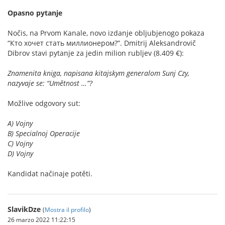
Opasno pytanje
Nočis, na Prvom Kanale, novo izdanje obljubjenogo pokaza
“Кто хочет стать миллионером?”. Dmitrij Aleksandrovič
Dibrov stavi pytanje za jedin milion rubljev (8.409 €):
Znamenita kniga, napisana kitajskym generalom Sunj Czy,
nazyvaje se: “Umětnost …”?
Možlive odgovory sut:
A) Vojny
B) Specialnoj Operacije
C) Vojny
D) Vojny
Kandidat načinaje potěti.
SlavikDze
(
Mostra il profilo
)
26 marzo 2022 11:22:15