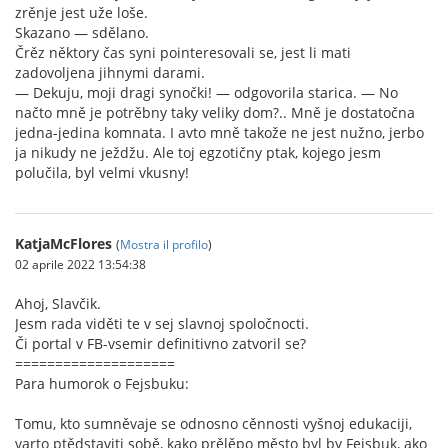
zrěnje jest uže loše.
Skazano — sdělano.
Črěz něktory čas syni pointeresovali se, jest li mati
zadovoljena jihnymi darami.
— Dekuju, moji dragi synočki! — odgovorila starica. — No
načto mně je potrěbny taky veliky dom?.. Mně je dostatočna
jedna-jedina komnata. I avto mně takože ne jest nužno, jerbo
ja nikudy ne ježdžu. Ale toj egzotičny ptak, kojego jesm
polučila, byl velmi vkusny!
KatjaMcFlores
(
Mostra il profilo
)
02 aprile 2022 13:54:38
Ahoj, Slavčik.
Jesm rada viděti te v sej slavnoj spoločnocti.
Či portal v FB-vsemir definitivno zatvoril se?
====================
Para humorok o Fejsbuku:
Tomu, kto sumněvaje se odnosno cěnnosti vyšnoj edukaciji,
varto ptědstaviti sobě, kako prělěpo město byl by Fejsbuk, ako