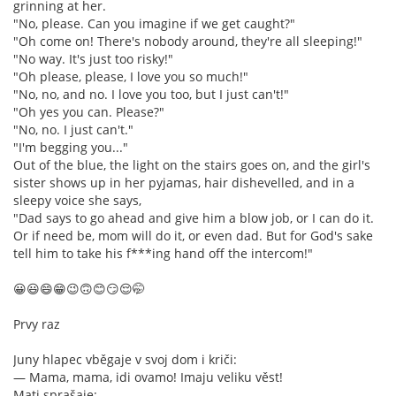
grinning at her.
"No, please. Can you imagine if we get caught?"
"Oh come on! There's nobody around, they're all sleeping!"
"No way. It's just too risky!"
"Oh please, please, I love you so much!"
"No, no, and no. I love you too, but I just can't!"
"Oh yes you can. Please?"
"No, no. I just can't."
"I'm begging you..."
Out of the blue, the light on the stairs goes on, and the girl's
sister shows up in her pyjamas, hair dishevelled, and in a
sleepy voice she says,
"Dad says to go ahead and give him a blow job, or I can do it.
Or if need be, mom will do it, or even dad. But for God's sake
tell him to take his f***ing hand off the intercom!"
😀😃😄😁😉🙃😊😏😌🤭
Prvy raz
Juny hlapec vběgaje v svoj dom i kriči:
— Mama, mama, idi ovamo! Imaju veliku věst!
Mati sprašaje: