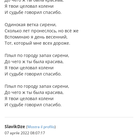
Я твои целовал колени
И судьбе говорил спасибо.
Одинокая ветка сирени,
Сколько лет пронеслось, но всё же
Вспоминаю я день весенний,
Тот, который мне всех дороже.
Плыл по городу запах сирени,
До чего ж ты была красива,
Я твои целовал колени
И судьбе говорил спасибо.
Плыл по городу запах сирени,
До чего ж ты была красива,
Я твои целовал колени
И судьбе говорил спасибо.
SlavikDze
(
Mostra il profilo
)
07 aprile 2022 08:07:17