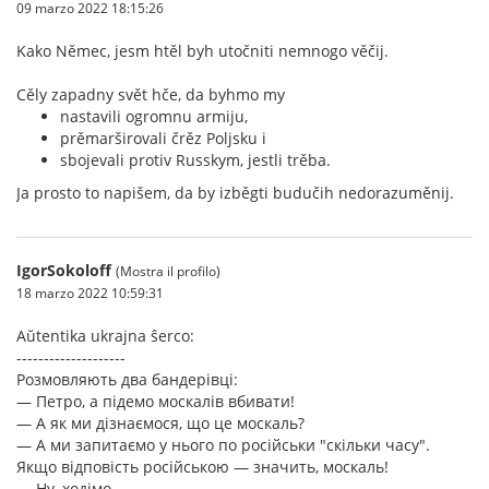
09 marzo 2022 18:15:26
Kako Němec, jesm htěl byh utočniti nemnogo věčij.
Cěly zapadny svět hče, da byhmo my
nastavili ogromnu armiju,
prěmarširovali črěz Poljsku i
sbojevali protiv Russkym, jestli trěba.
Ja prosto to napišem, da by izběgti budučih nedorazuměnij.
IgorSokoloff
(Mostra il profilo)
18 marzo 2022 10:59:31
Aŭtentika ukrajna ŝerco:
--------------------
Розмовляють два бандерівці:
— Петро, а підемо москалів вбивати!
— А як ми дізнаємося, що це москаль?
— А ми запитаємо у нього по російськи "скільки часу".
Якщо відповість російською — значить, москаль!
— Ну, ходімо.