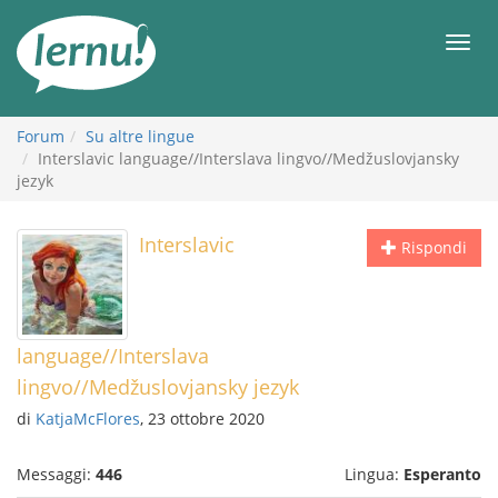
Vai
all’indice
Men
Forum
Su altre lingue
Interslavic language//Interslava lingvo//Medžuslovjansky
jezyk
Interslavic
Rispondi
language//Interslava
lingvo//Medžuslovjansky jezyk
di
KatjaMcFlores
, 23 ottobre 2020
Messaggi:
446
Lingua:
Esperanto