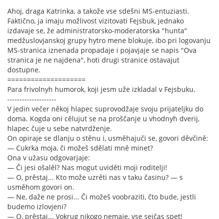
Ahoj, draga Katrinka, a takože vse sdešni MS-entuziasti.
Faktično, ja imaju možlivost vizitovati Fejsbuk, jednako
izdavaje se, že administratorsko-moderatorska "hunta"
medžuslovjanskoj grupy hytro mene blokuje, ibo pri logovanju
MS-stranica iznenada propadaje i pojavjaje se napis "Ova
stranica je ne najdena", hoti drugi stranice ostavajut
dostupne.
====================
Para frivolnyh humorok, koji jesm uže izkladal v Fejsbuku.
--------------------
V jedin večer někoj hlapec suprovodžaje svoju prijateljku do
doma. Kogda oni cělujut se na proščanje u vhodnyh dverij,
hlapec čuje u sebe natvrdženje.
On opiraje se dlanju o stěnu i, usměhajuči se, govori děvčině:
— Cukrka moja, či možeš sdělati mně minet?
Ona v užasu odgovarjaje:
— Či jesi ošalěl? Nas mogut uviděti moji roditelji!
— O, prěstaj... Kto može uzrěti nas v taku časinu? — s
usměhom govori on.
— Ne, daže ne prosi... Či možeš voobraziti, čto bude, jestli
budemo izlovjeni?
— O, prěstaj... Vokrug nikogo nemaje, vse sejčas spet!