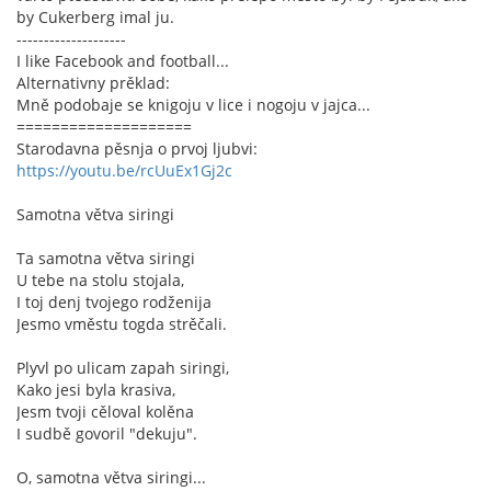
by Cukerberg imal ju.
--------------------
I like Facebook and football...
Alternativny prěklad:
Mně podobaje se knigoju v lice i nogoju v jajca...
====================
Starodavna pěsnja o prvoj ljubvi:
https://youtu.be/rcUuEx1Gj2c
Samotna větva siringi
Ta samotna větva siringi
U tebe na stolu stojala,
I toj denj tvojego rodženija
Jesmo vměstu togda strěčali.
Plyvl po ulicam zapah siringi,
Kako jesi byla krasiva,
Jesm tvoji cěloval kolěna
I sudbě govoril "dekuju".
O, samotna větva siringi...