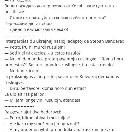
Вони підходять до перехожого в Києві і запитують по
російськи:
— Скажите, пожалуйста сколько сейчас времени?
Перехожий дістає обріз:
— Давно я вас москалів чекаю!
--------------------
Interparolas du ukrajnaj nazioj (adeptoj de Stepan Bandera):
— Petro, iru ni murdi rusulojn!
— Sed kiel ni ekscios, kiu estas rusulo?
— Nu, ni demandos preterpasantojn ruslingve: "Kioma hora
nun estas?" Se iu respondos ruslingve, tiu estas rusulo!
— Nu bone, iru ni.
Ili proksimiĝas al iu preterpasanto en Kievo kaj demandas
ruslingve:
— Diru, perfavore, kioma horo nun estas?
La ulo eltiras pafilon:
— Mi jam longe vin, rusulojn, atendas!
--------------------
Razgovarjajut dva baderovci:
— Petro, idimo ubivati moskaljev!
— Ale kako my smožemo jih opoznati?
— A my budemo pytati prohodnikov na russkom jezyku: