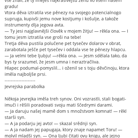
vse znali, že ty iměješ najkrasivějšu ženu vo vsem našem
gradu!
Vtora děva iztratila vse pěnezy na svojego potencialnogo
supruga, kupivši jemu nove kostjumy i košulje, a takože
instrumenty dlja jegova avta.
— Ty jesi najglavnějši člověk v mojem žitju! — rěkla ona. — I
tomu jesm iztratila vse groši na tebe!
Tretja děva pustila polučene pet tysečev dolarov v obrat,
zarabotala ješče pet tysečev i oddala vse te pěnezy hlapcu.
— Ja velmi tebe ljubju! —rěkla ona. — Jesm sdělala tako, da
bys ty srazumel, že jesm umna i neraztračliva.
Hlapec podumal-pomyslil... i oženil se s toju děvčinoju, ktora
iměla najboljše prsi.
--------------------
Jevrejska parabolka
Někoja jevrejka iměla treh synov. Oni vozrastli, stali bogati-
imuči i rěšili poradovati svoju mati ščedrymi darami.
— Ja daruju našej mamě dom s množstvom komnat! — rěkl
starši syn.
— A ja podarju jej avto! — skazal srědnji syn.
— A ja nadam jej papugaja, ktory znaje napamet Toru! —
molvil mladši syn. — Ona ljubi čitati ovu knigu, ale jejno