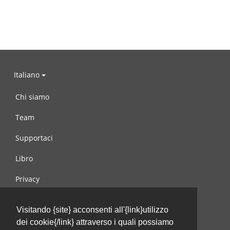
Italiano
Chi siamo
Team
Supportaci
Libro
Privacy
Condizioni d’uso
Visitando {site} acconsenti all'{link}utilizzo
Contattaci
dei cookie{/link} attraverso i quali possiamo