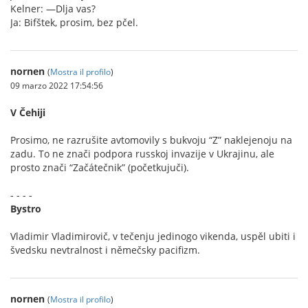
Kelner: —Dlja vas?
Ja: Bifštek, prosim, bez pčel.
nornen
(
Mostra il profilo
)
09 marzo 2022 17:54:56
V Čehiji
Prosimo, ne razrušite avtomovily s bukvoju “Z” naklejenoju na
zadu. To ne znači podpora russkoj invazije v Ukrajinu, ale
prosto znači “Začátečnik” (početkujuči).
- - - -
Bystro
Vladimir Vladimirovič, v tečenju jedinogo vikenda, uspěl ubiti i
švedsku nevtralnost i němečsky pacifizm.
nornen
(
Mostra il profilo
)