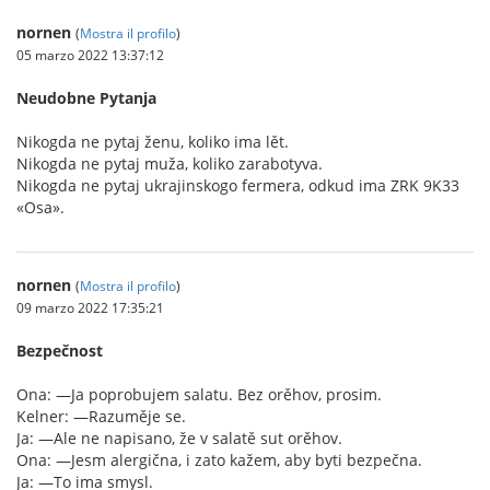
nornen
(
Mostra il profilo
)
05 marzo 2022 13:37:12
Neudobne Pytanja
Nikogda ne pytaj ženu, koliko ima lět.
Nikogda ne pytaj muža, koliko zarabotyva.
Nikogda ne pytaj ukrajinskogo fermera, odkud ima ZRK 9K33
«Osa».
nornen
(
Mostra il profilo
)
09 marzo 2022 17:35:21
Bezpečnost
Ona: —Ja poprobujem salatu. Bez orěhov, prosim.
Kelner: —Razuměje se.
Ja: —Ale ne napisano, že v salatě sut orěhov.
Ona: —Jesm alergična, i zato kažem, aby byti bezpečna.
Ja: —To ima smysl.