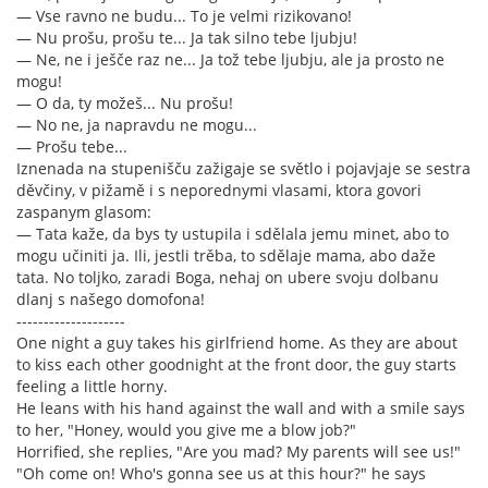
— Vse ravno ne budu... To je velmi rizikovano!
— Nu prošu, prošu te... Ja tak silno tebe ljubju!
— Ne, ne i ješče raz ne... Ja tož tebe ljubju, ale ja prosto ne
mogu!
— O da, ty možeš... Nu prošu!
— No ne, ja napravdu ne mogu...
— Prošu tebe...
Iznenada na stupenišču zažigaje se světlo i pojavjaje se sestra
děvčiny, v pižamě i s neporednymi vlasami, ktora govori
zaspanym glasom:
— Tata kaže, da bys ty ustupila i sdělala jemu minet, abo to
mogu učiniti ja. Ili, jestli trěba, to sdělaje mama, abo daže
tata. No toljko, zaradi Boga, nehaj on ubere svoju dolbanu
dlanj s našego domofona!
--------------------
One night a guy takes his girlfriend home. As they are about
to kiss each other goodnight at the front door, the guy starts
feeling a little horny.
He leans with his hand against the wall and with a smile says
to her, "Honey, would you give me a blow job?"
Horrified, she replies, "Are you mad? My parents will see us!"
"Oh come on! Who's gonna see us at this hour?" he says