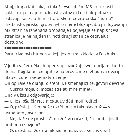
Ahoj, draga Katrinka, a takože vse sdešni MS-entuziasti.
Faktično, ja imaju možlivost vizitovati Fejsbuk, jednako
izdavaje se, že administratorsko-moderatorska "hunta"
medžuslovjanskoj grupy hytro mene blokuje, ibo pri logovanju
MS-stranica iznenada propadaje i pojavjaje se napis "Ova
stranica je ne najdena", hoti drugi stranice ostavajut
dostupne.
====================
Para frivolnyh humorok, koji jesm uže izkladal v Fejsbuku.
--------------------
V jedin večer někoj hlapec suprovodžaje svoju prijateljku do
doma. Kogda oni cělujut se na proščanje u vhodnyh dverij,
hlapec čuje u sebe natvrdženje.
On opiraje se dlanju o stěnu i, usměhajuči se, govori děvčině:
— Cukrka moja, či možeš sdělati mně minet?
Ona v užasu odgovarjaje:
— Či jesi ošalěl? Nas mogut uviděti moji roditelji!
— O, prěstaj... Kto može uzrěti nas v taku časinu? — s
usměhom govori on.
— Ne, daže ne prosi... Či možeš voobraziti, čto bude, jestli
budemo izlovjeni?
— O, prěstaj... Vokrug nikogo nemaje, vse sejčas spet!