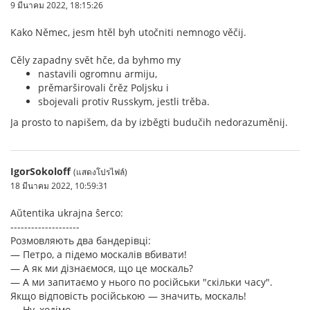
9 มีนาคม 2022, 18:15:26
Kako Němec, jesm htěl byh utočniti nemnogo věčij.
Cěly zapadny svět hče, da byhmo my
nastavili ogromnu armiju,
prěmarširovali črěz Poljsku i
sbojevali protiv Russkym, jestli trěba.
Ja prosto to napišem, da by izběgti budučih nedorazuměnij.
IgorSokoloff
(แสดงโปรไฟล์)
18 มีนาคม 2022, 10:59:31
Aŭtentika ukrajna ŝerco:
--------------------
Розмовляють два бандерівці:
— Петро, а підемо москалів вбивати!
— А як ми дізнаємося, що це москаль?
— А ми запитаємо у нього по російськи "скільки часу".
Якщо відповість російською — значить, москаль!
— Ну, ходімо.