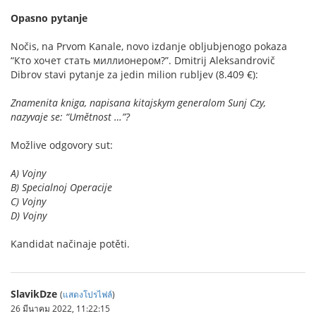
Opasno pytanje
Nočis, na Prvom Kanale, novo izdanje obljubjenogo pokaza
“Кто хочет стать миллионером?”. Dmitrij Aleksandrovič
Dibrov stavi pytanje za jedin milion rubljev (8.409 €):
Znamenita kniga, napisana kitajskym generalom Sunj Czy,
nazyvaje se: “Umětnost …”?
Možlive odgovory sut:
A) Vojny
B) Specialnoj Operacije
C) Vojny
D) Vojny
Kandidat načinaje potěti.
SlavikDze
(
แสดงโปรไฟล์
)
26 มีนาคม 2022, 11:22:15