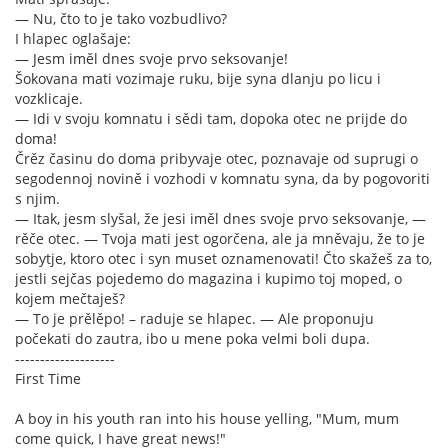
— Nu, čto to je tako vozbudlivo?
I hlapec oglašaje:
— Jesm iměl dnes svoje prvo seksovanje!
Šokovana mati vozimaje ruku, bije syna dlanju po licu i
vozklicaje.
— Idi v svoju komnatu i sědi tam, dopoka otec ne prijde do
doma!
Črěz časinu do doma pribyvaje otec, poznavaje od suprugi o
segodennoj novině i vozhodi v komnatu syna, da by pogovoriti
s njim.
— Itak, jesm slyšal, že jesi iměl dnes svoje prvo seksovanje, —
rěče otec. — Tvoja mati jest ogorčena, ale ja mněvaju, že to je
sobytje, ktoro otec i syn muset oznamenovati! Čto skažeš za to,
jestli sejčas pojedemo do magazina i kupimo toj moped, o
kojem mečtaješ?
— To je prělěpo! – raduje se hlapec. — Ale proponuju
počekati do zautra, ibo u mene poka velmi boli dupa.
--------------------
First Time
A boy in his youth ran into his house yelling, "Mum, mum
come quick, I have great news!"