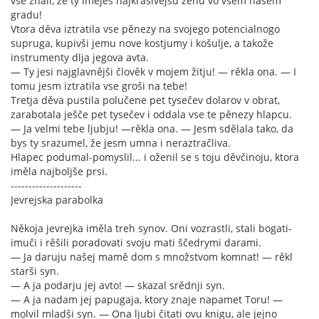
vse znali, že ty iměješ najkrasivějšu ženu vo vsem našem
gradu!
Vtora děva iztratila vse pěnezy na svojego potencialnogo
supruga, kupivši jemu nove kostjumy i košulje, a takože
instrumenty dlja jegova avta.
— Ty jesi najglavnějši člověk v mojem žitju! — rěkla ona. — I
tomu jesm iztratila vse groši na tebe!
Tretja děva pustila polučene pet tysečev dolarov v obrat,
zarabotala ješče pet tysečev i oddala vse te pěnezy hlapcu.
— Ja velmi tebe ljubju! —rěkla ona. — Jesm sdělala tako, da
bys ty srazumel, že jesm umna i neraztračliva.
Hlapec podumal-pomyslil... i oženil se s toju děvčinoju, ktora
iměla najboljše prsi.
--------------------
Jevrejska parabolka
Někoja jevrejka iměla treh synov. Oni vozrastli, stali bogati-
imuči i rěšili poradovati svoju mati ščedrymi darami.
— Ja daruju našej mamě dom s množstvom komnat! — rěkl
starši syn.
— A ja podarju jej avto! — skazal srědnji syn.
— A ja nadam jej papugaja, ktory znaje napamet Toru! —
molvil mladši syn. — Ona ljubi čitati ovu knigu, ale jejno