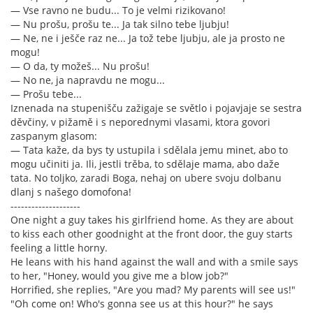
— Vse ravno ne budu... To je velmi rizikovano!
— Nu prošu, prošu te... Ja tak silno tebe ljubju!
— Ne, ne i ješče raz ne... Ja tož tebe ljubju, ale ja prosto ne
mogu!
— O da, ty možeš... Nu prošu!
— No ne, ja napravdu ne mogu...
— Prošu tebe...
Iznenada na stupenišču zažigaje se světlo i pojavjaje se sestra
děvčiny, v pižamě i s neporednymi vlasami, ktora govori
zaspanym glasom:
— Tata kaže, da bys ty ustupila i sdělala jemu minet, abo to
mogu učiniti ja. Ili, jestli trěba, to sdělaje mama, abo daže
tata. No toljko, zaradi Boga, nehaj on ubere svoju dolbanu
dlanj s našego domofona!
--------------------
One night a guy takes his girlfriend home. As they are about
to kiss each other goodnight at the front door, the guy starts
feeling a little horny.
He leans with his hand against the wall and with a smile says
to her, "Honey, would you give me a blow job?"
Horrified, she replies, "Are you mad? My parents will see us!"
"Oh come on! Who's gonna see us at this hour?" he says