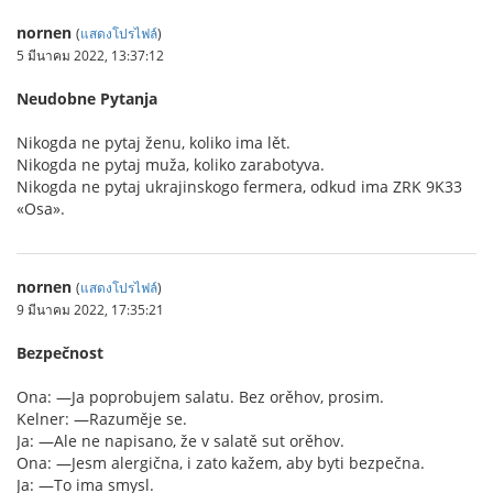
nornen
(
แสดงโปรไฟล์
)
5 มีนาคม 2022, 13:37:12
Neudobne Pytanja
Nikogda ne pytaj ženu, koliko ima lět.
Nikogda ne pytaj muža, koliko zarabotyva.
Nikogda ne pytaj ukrajinskogo fermera, odkud ima ZRK 9K33
«Osa».
nornen
(
แสดงโปรไฟล์
)
9 มีนาคม 2022, 17:35:21
Bezpečnost
Ona: —Ja poprobujem salatu. Bez orěhov, prosim.
Kelner: —Razuměje se.
Ja: —Ale ne napisano, že v salatě sut orěhov.
Ona: —Jesm alergična, i zato kažem, aby byti bezpečna.
Ja: —To ima smysl.