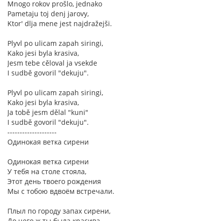
Mnogo rokov prošlo, jednako
Pametaju toj denj jarovy,
Ktor' dlja mene jest najdražejši.
Plyvl po ulicam zapah siringi,
Kako jesi byla krasiva,
Jesm tebe cěloval ja vsekde
I sudbě govoril "dekuju".
Plyvl po ulicam zapah siringi,
Kako jesi byla krasiva,
Ja tobě jesm dělal "kuni"
I sudbě govoril "dekuju".
--------------------
Одинокая ветка сирени
Одинокая ветка сирени
У тебя на столе стояла,
Этот день твоего рождения
Мы с тобою вдвоём встречали.
Плыл по городу запах сирени,
До чего ж ты была красива,