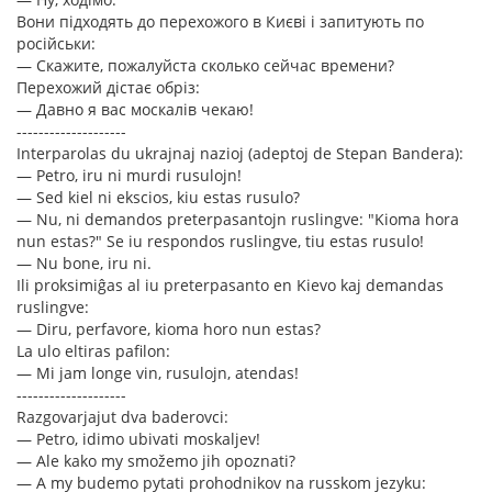
Вони підходять до перехожого в Києві і запитують по
російськи:
— Скажите, пожалуйста сколько сейчас времени?
Перехожий дістає обріз:
— Давно я вас москалів чекаю!
--------------------
Interparolas du ukrajnaj nazioj (adeptoj de Stepan Bandera):
— Petro, iru ni murdi rusulojn!
— Sed kiel ni ekscios, kiu estas rusulo?
— Nu, ni demandos preterpasantojn ruslingve: "Kioma hora
nun estas?" Se iu respondos ruslingve, tiu estas rusulo!
— Nu bone, iru ni.
Ili proksimiĝas al iu preterpasanto en Kievo kaj demandas
ruslingve:
— Diru, perfavore, kioma horo nun estas?
La ulo eltiras pafilon:
— Mi jam longe vin, rusulojn, atendas!
--------------------
Razgovarjajut dva baderovci:
— Petro, idimo ubivati moskaljev!
— Ale kako my smožemo jih opoznati?
— A my budemo pytati prohodnikov na russkom jezyku: