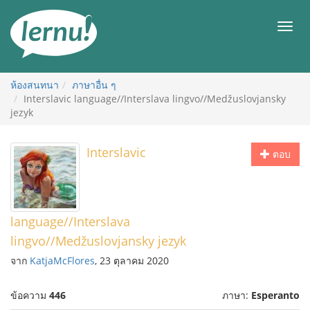
ไป
ยัง
เมนู
สารบัญ
ห้องสนทนา
ภาษาอื่น ๆ
Interslavic language//Interslava lingvo//Medžuslovjansky
jezyk
Interslavic
ตอบ
language//Interslava
lingvo//Medžuslovjansky jezyk
จาก
KatjaMcFlores
, 23 ตุลาคม 2020
ข้อความ
446
ภาษา:
Esperanto