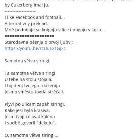
by Cukerberg imal ju.
--------------------
I like Facebook and football...
Alternativny prěklad:
Mně podobaje se knigoju v lice i nogoju v jajca...
====================
Starodavna pěsnja o prvoj ljubvi:
https://youtu.be/rcUuEx1Gj2c
Samotna větva siringi
Ta samotna větva siringi
U tebe na stolu stojala,
I toj denj tvojego rodženija
Jesmo vměstu togda strěčali.
Plyvl po ulicam zapah siringi,
Kako jesi byla krasiva,
Jesm tvoji cěloval kolěna
I sudbě govoril "dekuju".
O, samotna větva siringi...