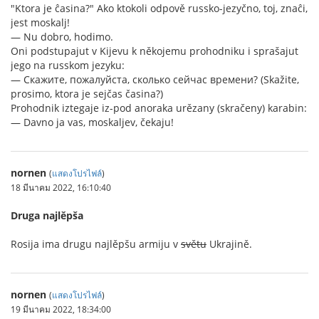
"Ktora je ĉasina?" Ako ktokoli odpově russko-jezyčno, toj, znaĉi,
jest moskalj!
— Nu dobro, hodimo.
Oni podstupajut v Kijevu k někojemu prohodniku i sprašajut
jego na russkom jezyku:
— Скажите, пожалуйста, сколько сейчас времени? (Skažite,
prosimo, ktora je sejčas časina?)
Prohodnik iztegaje iz-pod anoraka urězany (skračeny) karabin:
— Davno ja vas, moskaljev, čekaju!
nornen
(
แสดงโปรไฟล์
)
18 มีนาคม 2022, 16:10:40
Druga najlěpša
Rosija ima drugu najlěpšu armiju v
světu
Ukrajině.
nornen
(
แสดงโปรไฟล์
)
19 มีนาคม 2022, 18:34:00