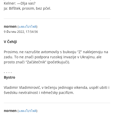
Kelner: —Dlja vas?
Ja: Bifštek, prosim, bez pčel.
nornen
(
แสดงโปรไฟล์
)
9 มีนาคม 2022, 17:54:56
V Čehiji
Prosimo, ne razrušite avtomovily s bukvoju “Z” naklejenoju na
zadu. To ne znači podpora russkoj invazije v Ukrajinu, ale
prosto znači “Začátečnik” (početkujuči).
- - - -
Bystro
Vladimir Vladimirovič, v tečenju jedinogo vikenda, uspěl ubiti i
švedsku nevtralnost i němečsky pacifizm.
nornen
(
แสดงโปรไฟล์
)