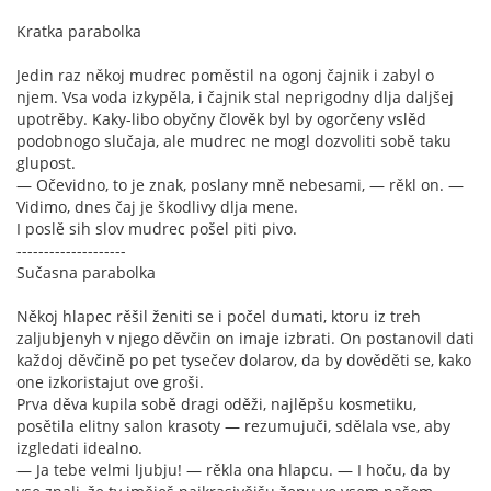
Kratka parabolka
Jedin raz někoj mudrec poměstil na ogonj čajnik i zabyl o
njem. Vsa voda izkypěla, i čajnik stal neprigodny dlja daljšej
upotrěby. Kaky-libo obyčny člověk byl by ogorčeny vslěd
podobnogo slučaja, ale mudrec ne mogl dozvoliti sobě taku
glupost.
— Očevidno, to je znak, poslany mně nebesami, — rěkl on. —
Vidimo, dnes čaj je škodlivy dlja mene.
I poslě sih slov mudrec pošel piti pivo.
--------------------
Sučasna parabolka
Někoj hlapec rěšil ženiti se i počel dumati, ktoru iz treh
zaljubjenyh v njego děvčin on imaje izbrati. On postanovil dati
každoj děvčině po pet tysečev dolarov, da by dověděti se, kako
one izkoristajut ove groši.
Prva děva kupila sobě dragi oděži, najlěpšu kosmetiku,
posětila elitny salon krasoty — rezumujuči, sdělala vse, aby
izgledati idealno.
— Ja tebe velmi ljubju! — rěkla ona hlapcu. — I hoču, da by