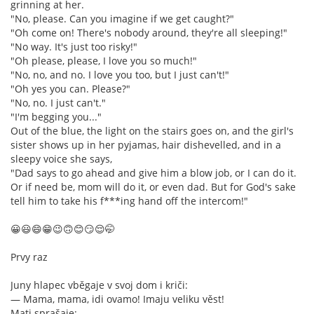
grinning at her.
"No, please. Can you imagine if we get caught?"
"Oh come on! There's nobody around, they're all sleeping!"
"No way. It's just too risky!"
"Oh please, please, I love you so much!"
"No, no, and no. I love you too, but I just can't!"
"Oh yes you can. Please?"
"No, no. I just can't."
"I'm begging you..."
Out of the blue, the light on the stairs goes on, and the girl's
sister shows up in her pyjamas, hair dishevelled, and in a
sleepy voice she says,
"Dad says to go ahead and give him a blow job, or I can do it.
Or if need be, mom will do it, or even dad. But for God's sake
tell him to take his f***ing hand off the intercom!"
😀😃😄😁😉🙃😊😏😌🤭
Prvy raz
Juny hlapec vběgaje v svoj dom i kriči:
— Mama, mama, idi ovamo! Imaju veliku věst!
Mati sprašaje: