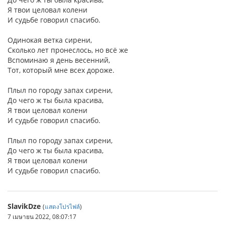
Я твои целовал колени
И судьбе говорил спасибо.
Одинокая ветка сирени,
Сколько лет пронеслось, но всё же
Вспоминаю я день весенний,
Тот, который мне всех дороже.
Плыл по городу запах сирени,
До чего ж ты была красива,
Я твои целовал колени
И судьбе говорил спасибо.
Плыл по городу запах сирени,
До чего ж ты была красива,
Я твои целовал колени
И судьбе говорил спасибо.
SlavikDze
(
แสดงโปรไฟล์
)
7 เมษายน 2022, 08:07:17