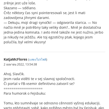
zrěnje jest uže loše.
Skazano — sdělano.
Črěz něktory čas syni pointeresovali se, jest li mati
zadovoljena jihnymi darami.
— Dekuju, moji dragi synočki! — odgovorila starica. — No
načto mně je potrěbny taky veliky dom?.. Mně je dostatočna
jedna-jedina komnata. I avto mně takože ne jest nužno, jerbo
ja nikudy ne ježdžu. Ale toj egzotičny ptak, kojego jesm
polučila, byl velmi vkusny!
KatjaMcFlores
(
แสดงโปรไฟล์
)
2 เมษายน 2022, 13:54:38
Ahoj, Slavčik.
Jesm rada viděti te v sej slavnoj spoločnocti.
Či portal v FB-vsemir definitivno zatvoril se?
====================
Para humorok o Fejsbuku:
Tomu, kto sumněvaje se odnosno cěnnosti vyšnoj edukaciji,
varto ptědstaviti sobě, kako prělěpo město byl by Fejsbuk, ako