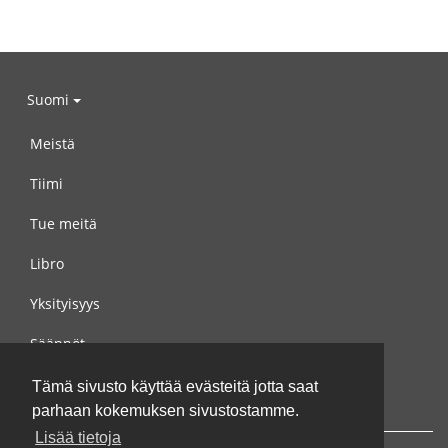
Suomi
Meistä
Tiimi
Tue meitä
Libro
Yksityisyys
Säännöt
Ota yhteyttä meihin
Tämä sivusto käyttää evästeitä jotta saat
parhaan kokemuksen sivustostamme.
Lisää tietoja