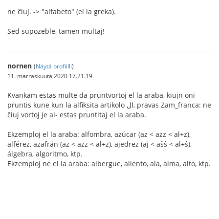
ne ĉiuj. -> "alfabeto" (el la greka).
Sed supozeble, tamen multaj!
nornen
(
Näytä profiilli
)
11. marraskuuta 2020 17.21.19
Kvankam estas multe da pruntvortoj el la araba, kiujn oni
pruntis kune kun la alfiksita artikolo ال, pravas Zam_franca: ne
ĉiuj vortoj je al- estas pruntitaj el la araba.
Ekzemploj el la araba: alfombra, azúcar (az < azz < al+z),
alférez, azafrán (az < azz < al+z), ajedrez (aj < aŝŝ < al+ŝ),
álgebra, algoritmo, ktp.
Ekzemploj ne el la araba: albergue, aliento, ala, alma, alto, ktp.