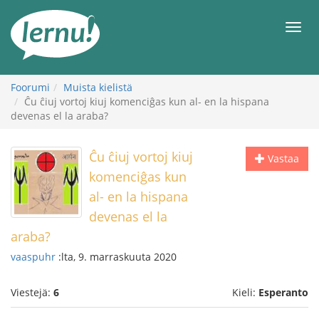
Tästä
sisältöön
Men
Foorumi
Muista kielistä
Ĉu ĉiuj vortoj kiuj komenciĝas kun al- en la hispana
devenas el la araba?
Ĉu ĉiuj vortoj kiuj
Vastaa
komenciĝas kun
al- en la hispana
devenas el la
araba?
vaaspuhr
:lta, 9. marraskuuta 2020
Viestejä:
6
Kieli:
Esperanto