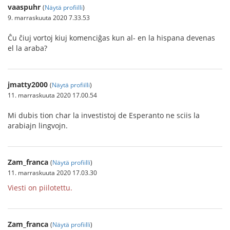
vaaspuhr
(
Näytä profiilli
)
9. marraskuuta 2020 7.33.53
Ĉu ĉiuj vortoj kiuj komenciĝas kun al- en la hispana devenas
el la araba?
jmatty2000
(
Näytä profiilli
)
11. marraskuuta 2020 17.00.54
Mi dubis tion char la investistoj de Esperanto ne sciis la
arabiajn lingvojn.
Zam_franca
(
Näytä profiilli
)
11. marraskuuta 2020 17.03.30
Viesti on piilotettu.
Zam_franca
(
Näytä profiilli
)