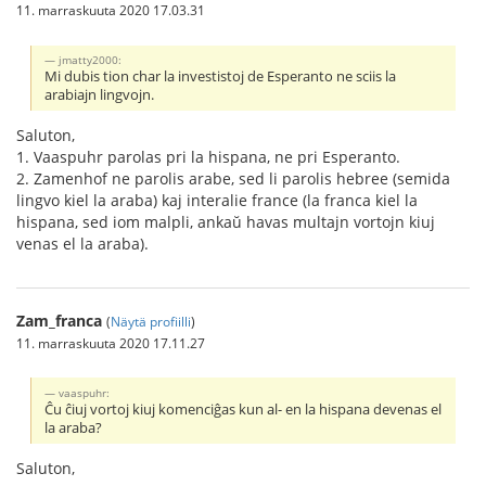
11. marraskuuta 2020 17.03.31
jmatty2000:
Mi dubis tion char la investistoj de Esperanto ne sciis la
arabiajn lingvojn.
Saluton,
1. Vaaspuhr parolas pri la hispana, ne pri Esperanto.
2. Zamenhof ne parolis arabe, sed li parolis hebree (semida
lingvo kiel la araba) kaj interalie france (la franca kiel la
hispana, sed iom malpli, ankaŭ havas multajn vortojn kiuj
venas el la araba).
Zam_franca
(
Näytä profiilli
)
11. marraskuuta 2020 17.11.27
vaaspuhr:
Ĉu ĉiuj vortoj kiuj komenciĝas kun al- en la hispana devenas el
la araba?
Saluton,