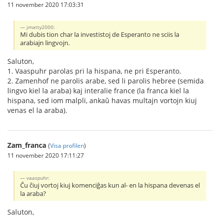
11 november 2020 17:03:31
jmatty2000:
Mi dubis tion char la investistoj de Esperanto ne sciis la
arabiajn lingvojn.
Saluton,
1. Vaaspuhr parolas pri la hispana, ne pri Esperanto.
2. Zamenhof ne parolis arabe, sed li parolis hebree (semida
lingvo kiel la araba) kaj interalie france (la franca kiel la
hispana, sed iom malpli, ankaŭ havas multajn vortojn kiuj
venas el la araba).
Zam_franca
(
Visa profilen
)
11 november 2020 17:11:27
vaaspuhr:
Ĉu ĉiuj vortoj kiuj komenciĝas kun al- en la hispana devenas el
la araba?
Saluton,