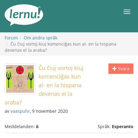
Till
sidans
Meny
innehåll
Forum
Om andra språk
Ĉu ĉiuj vortoj kiuj komenciĝas kun al- en la hispana
devenas el la araba?
Ĉu ĉiuj vortoj kiuj
Svara
komenciĝas kun
al- en la hispana
devenas el la
araba?
av
vaaspuhr
, 9 november 2020
Meddelanden:
6
Språk:
Esperanto