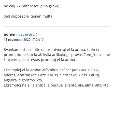
ne ĉiuj. -> "alfabeto" (el la greka).
Sed supozeble, tamen multaj!
nornen
(
Visa profilen
)
11 november 2020 17:21:19
Kvankam estas multe da pruntvortoj el la araba, kiujn oni
pruntis kune kun la alfiksita artikolo ال, pravas Zam_franca: ne
ĉiuj vortoj je al- estas pruntitaj el la araba.
Ekzemploj el la araba: alfombra, azúcar (az < azz < al+z),
alférez, azafrán (az < azz < al+z), ajedrez (aj < aŝŝ < al+ŝ),
álgebra, algoritmo, ktp.
Ekzemploj ne el la araba: albergue, aliento, ala, alma, alto, ktp.