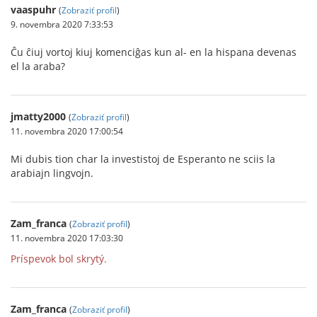
vaaspuhr
(
Zobraziť profil
)
9. novembra 2020 7:33:53
Ĉu ĉiuj vortoj kiuj komenciĝas kun al- en la hispana devenas
el la araba?
jmatty2000
(
Zobraziť profil
)
11. novembra 2020 17:00:54
Mi dubis tion char la investistoj de Esperanto ne sciis la
arabiajn lingvojn.
Zam_franca
(
Zobraziť profil
)
11. novembra 2020 17:03:30
Príspevok bol skrytý.
Zam_franca
(
Zobraziť profil
)