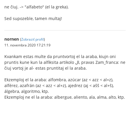
ne ĉiuj. -> "alfabeto" (el la greka).
Sed supozeble, tamen multaj!
nornen
(
Zobraziť profil
)
11. novembra 2020 17:21:19
Kvankam estas multe da pruntvortoj el la araba, kiujn oni
pruntis kune kun la alfiksita artikolo ال, pravas Zam_franca: ne
ĉiuj vortoj je al- estas pruntitaj el la araba.
Ekzemploj el la araba: alfombra, azúcar (az < azz < al+z),
alférez, azafrán (az < azz < al+z), ajedrez (aj < aŝŝ < al+ŝ),
álgebra, algoritmo, ktp.
Ekzemploj ne el la araba: albergue, aliento, ala, alma, alto, ktp.