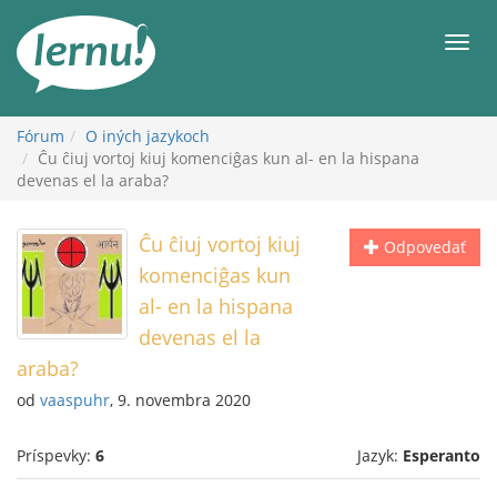
Späť
na
Men
obsah
Fórum
O iných jazykoch
Ĉu ĉiuj vortoj kiuj komenciĝas kun al- en la hispana
devenas el la araba?
Ĉu ĉiuj vortoj kiuj
Odpovedať
komenciĝas kun
al- en la hispana
devenas el la
araba?
od
vaaspuhr
, 9. novembra 2020
Príspevky:
6
Jazyk:
Esperanto