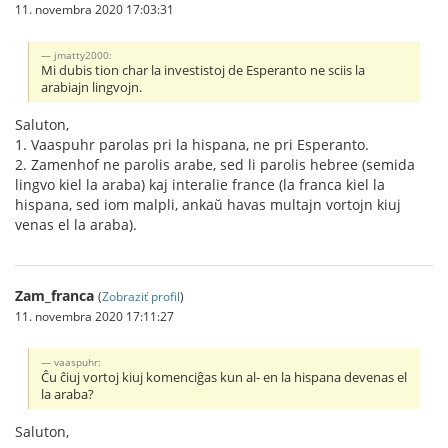
11. novembra 2020 17:03:31
jmatty2000:
Mi dubis tion char la investistoj de Esperanto ne sciis la
arabiajn lingvojn.
Saluton,
1. Vaaspuhr parolas pri la hispana, ne pri Esperanto.
2. Zamenhof ne parolis arabe, sed li parolis hebree (semida
lingvo kiel la araba) kaj interalie france (la franca kiel la
hispana, sed iom malpli, ankaŭ havas multajn vortojn kiuj
venas el la araba).
Zam_franca
(
Zobraziť profil
)
11. novembra 2020 17:11:27
vaaspuhr:
Ĉu ĉiuj vortoj kiuj komenciĝas kun al- en la hispana devenas el
la araba?
Saluton,