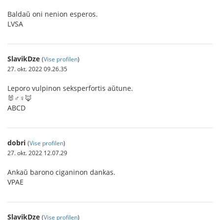
Baldaŭ oni nenion esperos.
LVSA
SlavikDze
(
Vise profilen
)
27. okt. 2022 09.26.35
Leporo vulpinon seksperfortis aŭtune.
🐰♂️♀️🦊
ABCD
dobri
(
Vise profilen
)
27. okt. 2022 12.07.29
Ankaŭ barono ciganinon dankas.
VPAE
SlavikDze
(
Vise profilen
)