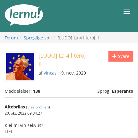
Til
indholdet
Men
Forum
Sproglige spil
[LUDO] La 4 literoj II
[LUDO] La 4 literoj
Svare
II
af
vincas
, 19. nov. 2020
Meddelelser:
138
Sprog:
Esperanto
Altebrilas
(
Vise profilen
)
20. okt. 2022 09.34.27
Kiel mi vin sekvus?
TIEL