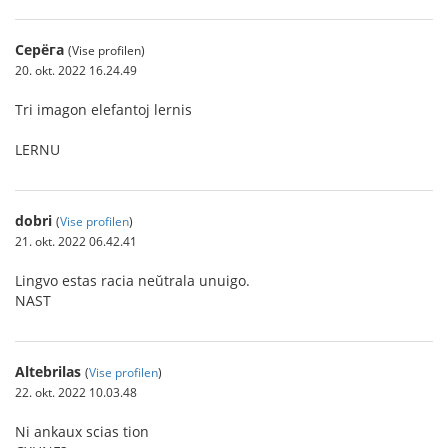
Серёга
(Vise profilen)
20. okt. 2022 16.24.49
Tri imagon elefantoj lernis
LERNU
dobri
(
Vise profilen
)
21. okt. 2022 06.42.41
Lingvo estas racia neŭtrala unuigo.
NAST
Altebrilas
(
Vise profilen
)
22. okt. 2022 10.03.48
Ni ankaux scias tion