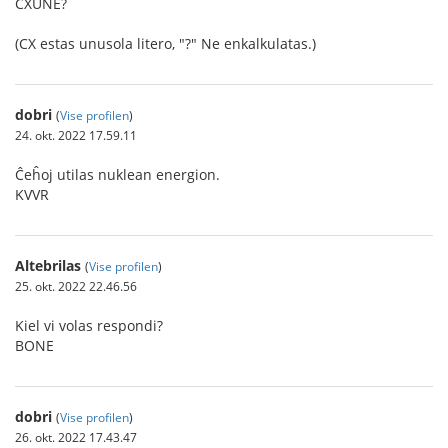
CXUNE?
(CX estas unusola litero, "?" Ne enkalkulatas.)
dobri
(
Vise profilen
)
24. okt. 2022 17.59.11
Ĉeĥoj utilas nuklean energion.
KVVR
Altebrilas
(
Vise profilen
)
25. okt. 2022 22.46.56
Kiel vi volas respondi?
BONE
dobri
(
Vise profilen
)
26. okt. 2022 17.43.47