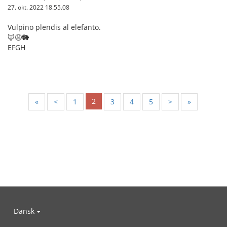
27. okt. 2022 18.55.08
Vulpino plendis al elefanto.
🦊😩🐘
EFGH
2
«
<
1
3
4
5
>
»
Dansk